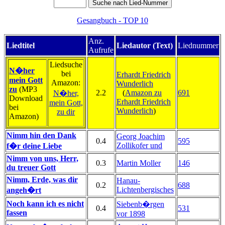
Gesangbuch - TOP 10
Anz.
Liedtitel
Liedautor (Text)
Liednummer
Aufrufe
Liedsuche
N�her
bei
Erhardt Friedrich
mein Gott
Amazon:
Wunderlich
zu
(MP3
2.2
(
Amazon zu
691
N�her,
Download
Erhardt Friedrich
mein Gott,
bei
Wunderlich
)
zu dir
Amazon)
Nimm hin den Dank
Georg Joachim
0.4
595
Zollikofer und
f�r deine Liebe
Nimm von uns, Herr,
0.3
Martin Moller
146
du treuer Gott
Nimm, Erde, was dir
Hanau-
0.2
688
Lichtenbergisches
angeh�rt
Noch kann ich es nicht
Siebenb�rgen
0.4
531
fassen
vor 1898