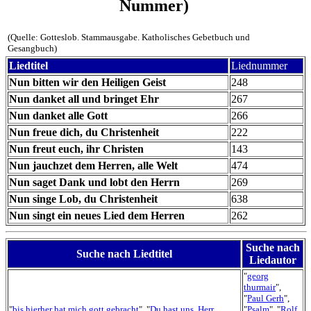
Nummer)
(Quelle: Gotteslob. Stammausgabe. Katholisches Gebetbuch und
Gesangbuch)
Liedtitel
Liednummer
Nun bitten wir den Heiligen Geist
248
Nun danket all und bringet Ehr
267
Nun danket alle Gott
266
Nun freue dich, du Christenheit
222
Nun freut euch, ihr Christen
143
Nun jauchzet dem Herren, alle Welt
474
Nun saget Dank und lobt den Herrn
269
Nun singe Lob, du Christenheit
638
Nun singt ein neues Lied dem Herren
262
Suche nach
Suche nach Liedtitel
Liedautor
"
georg
thurmair
",
"
Paul Gerh
",
"
bis hierher hat mich gott gebracht
", "
Du hast uns, Herr,
"
Psalm
", "
Rolf