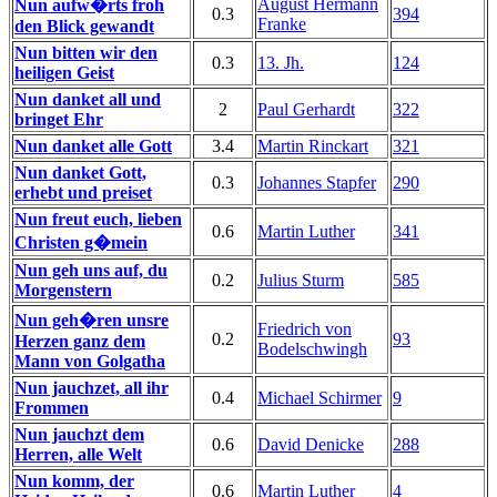
August Hermann
Nun aufw�rts froh
0.3
394
Franke
den Blick gewandt
Nun bitten wir den
0.3
13. Jh.
124
heiligen Geist
Nun danket all und
2
Paul Gerhardt
322
bringet Ehr
Nun danket alle Gott
3.4
Martin Rinckart
321
Nun danket Gott,
0.3
Johannes Stapfer
290
erhebt und preiset
Nun freut euch, lieben
0.6
Martin Luther
341
Christen g�mein
Nun geh uns auf, du
0.2
Julius Sturm
585
Morgenstern
Nun geh�ren unsre
Friedrich von
0.2
93
Herzen ganz dem
Bodelschwingh
Mann von Golgatha
Nun jauchzet, all ihr
0.4
Michael Schirmer
9
Frommen
Nun jauchzt dem
0.6
David Denicke
288
Herren, alle Welt
Nun komm, der
0.6
Martin Luther
4