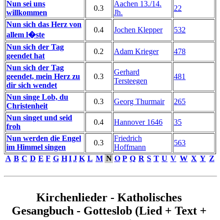
Nun sei uns
Aachen 13./14.
0.3
22
willkommen
Jh.
Nun sich das Herz von
0.4
Jochen Klepper
532
allem l�ste
Nun sich der Tag
0.2
Adam Krieger
478
geendet hat
Nun sich der Tag
Gerhard
geendet, mein Herz zu
0.3
481
Tersteegen
dir sich wendet
Nun singe Lob, du
0.3
Georg Thurmair
265
Christenheit
Nun singet und seid
0.4
Hannover 1646
35
froh
Nun werden die Engel
Friedrich
0.3
563
im Himmel singen
Hoffmann
A
B
C
D
E
F
G
H
I
J
K
L
M
N
O
P
Q
R
S
T
U
V
W
X
Y
Z
Kirchenlieder - Katholisches
Gesangbuch - Gotteslob (Lied + Text +