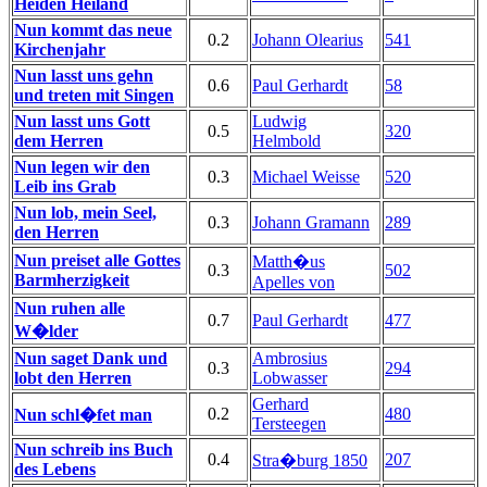
Heiden Heiland
Nun kommt das neue
0.2
Johann Olearius
541
Kirchenjahr
Nun lasst uns gehn
0.6
Paul Gerhardt
58
und treten mit Singen
Nun lasst uns Gott
Ludwig
0.5
320
dem Herren
Helmbold
Nun legen wir den
0.3
Michael Weisse
520
Leib ins Grab
Nun lob, mein Seel,
0.3
Johann Gramann
289
den Herren
Nun preiset alle Gottes
Matth�us
0.3
502
Barmherzigkeit
Apelles von
Nun ruhen alle
0.7
Paul Gerhardt
477
W�lder
Nun saget Dank und
Ambrosius
0.3
294
lobt den Herren
Lobwasser
Gerhard
0.2
480
Nun schl�fet man
Tersteegen
Nun schreib ins Buch
0.4
207
Stra�burg 1850
des Lebens