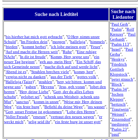
Suche nach
Suche nach Liedtitel
Liedautor
"
Paul Gerh
",
"
Psalm
", "
Rolf
Krenzer
", "
Paul
"
bis hierher hat mich gott gebracht
", "
O Herr, nimm unsre
Gerhardt
",
Schuld
", "
Im Frieden dein
", "
morgen
", "
halleluja
", "
himmels
",
"
Psalm 113
",
"
frieden
", "
kommt herbei
", "
ich lobe meinen gott
", "
Feuer
",
"
Israel
", "
Paul
"
Auf und macht die Herzen weit
", "
Ruhe
", "
Eine ruhige
Gerha
",
NAcht
", "
In dir ist freude
", "
Komm, Herr, segne uns
", "
ein
"
Henkys
",
neuer Tag beginnt
", "
geh aus, mein Herz
", "
Ein Schiff, das
"
Friedrich
sich Gemeinde nennt
", "
mache dich auf und werde licht
",
Gottlieb
"
Abend ist es
", "
Strahlen brechen viele
", "
komm, herr
",
Klopstock
",
"
vergiss nicht zu danken
", "
aus der Tiefe
", "
gottes volk
",
"
peter strauch
",
"
Halleluja (Taize)
", "
strahlen
", "
herr, wir bitten: komm und
"
Block
",
segne uns
", "
gaben
", "
Hevenu
", "
Jesu, geh voran
", "
lobet den
"
Psalm 34
",
herren
", "
Herr, deine Liebe
", "
Gott, der du alles Leben
"
Jochen
schufst
", "
gelobet sei
", "
schenk uns Weisheit, schenk uns
Klepper
",
Mut
", "
sanctus
", "
komm in unsre
", "
Weise mir, Herr, deinen
"
hertzsch
",
Weg
", "
ein feste burg
", "
Befiehl du deine Wege
", "
ins wasser
",
"
Trautwein
",
"
Gott, unser Festtag ist gekommen
", "
Lobe den Herren
",
"
Weissel
",
"
Voller Freude
", "
erneure
", "
vertraut den neuen wegen
", "
er
"
Zinzendorf
",
weckt mich
", "
selig seid ihr
", "
ein feste burg ist unser gott
"
"
medingen
",
"
Psalm 23
",
"
paul
"