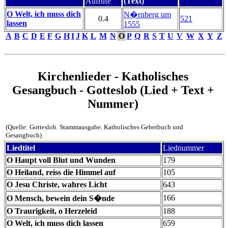
Aufrufe
(Text)
O Welt, ich muss dich
N�rnberg um
0.4
521
lassen
1555
A
B
C
D
E
F
G
H
I
J
K
L
M
N
O
P
Q
R
S
T
U
V
W
X
Y
Z
Kirchenlieder - Katholisches
Gesangbuch - Gotteslob (Lied + Text +
Nummer)
(Quelle: Gotteslob. Stammausgabe. Katholisches Gebetbuch und
Gesangbuch)
Liedtitel
Liednummer
O Haupt voll Blut und Wunden
179
O Heiland, reiss die Himmel auf
105
O Jesu Christe, wahres Licht
643
166
O Mensch, bewein dein S�nde
O Traurigkeit, o Herzeleid
188
O Welt, ich muss dich lassen
659