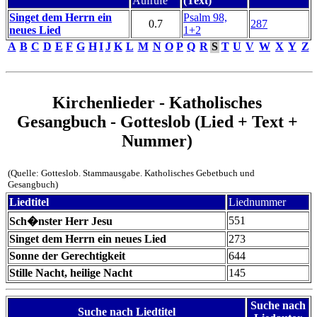
Aufrufe
(Text)
Singet dem Herrn ein
Psalm 98,
0.7
287
neues Lied
1+2
A
B
C
D
E
F
G
H
I
J
K
L
M
N
O
P
Q
R
S
T
U
V
W
X
Y
Z
Kirchenlieder - Katholisches
Gesangbuch - Gotteslob (Lied + Text +
Nummer)
(Quelle: Gotteslob. Stammausgabe. Katholisches Gebetbuch und
Gesangbuch)
Liedtitel
Liednummer
551
Sch�nster Herr Jesu
Singet dem Herrn ein neues Lied
273
Sonne der Gerechtigkeit
644
Stille Nacht, heilige Nacht
145
Suche nach
Suche nach Liedtitel