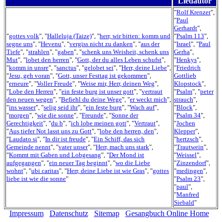
Liedautor
"
Rolf Krenzer
",
"
Paul
Gerhardt
",
"
gottes volk
", "
Halleluja (Taize)
", "
herr, wir bitten: komm und
"
Psalm 113
",
segne uns
", "
Hevenu
", "
vergiss nicht zu danken
", "
aus der
"
Israel
", "
Paul
Tiefe
", "
strahlen
", "
gaben
", "
schenk uns Weisheit, schenk uns
Gerha
",
Mut
", "
lobet den herren
", "
Gott, der du alles Leben schufst
",
"
Henkys
",
"
komm in unsre
", "
sanctus
", "
gelobet sei
", "
Herr, deine Liebe
",
"
Friedrich
"
Jesu, geh voran
", "
Gott, unser Festtag ist gekommen
",
Gottlieb
"
erneure
", "
Voller Freude
", "
Weise mir, Herr, deinen Weg
",
Klopstock
",
"
Lobe den Herren
", "
ein feste burg ist unser gott
", "
vertraut
"
Psalm
", "
peter
den neuen wegen
", "
Befiehl du deine Wege
", "
er weckt mich
",
strauch
",
"
ins wasser
", "
selig seid ihr
", "
ein feste burg
", "
Wach auf
",
"
Block
",
"
morgen
", "
wie die sonne
", "
Freunde
", "
Sonne der
"
Psalm 34
",
Gerechtigkeit
", "
du b
", "
ich lobe meinen gott
", "
Vertraut
",
"
Jochen
"
Aus tiefer Not lasst uns zu Gott
", "
lobe den herren, den
",
Klepper
",
"
Laudato si
", "
In dir ist freude
", "
Ein Schiff, das sich
"
hertzsch
",
Gemeinde nennt
", "
vater unser
", "
Herr, mach uns stark
",
"
Trautwein
",
"
Kommt mit Gaben und Lobgesang
", "
Der Mond ist
"
Weissel
",
aufgegangen
", "
ein neuer Tag beginnt
", "
wo die Liebe
"
Zinzendorf
",
wohnt
", "
ubi caritas
", "
Herr, deine Liebe ist wie Gras
", "
gottes
"
medingen
",
liebe ist wie die sonne
"
"
Psalm 23
",
"
paul
",
"
Manfred
Siebald
"
Impressum
Datenschutz
Sitemap
Gesangbuch Online Home