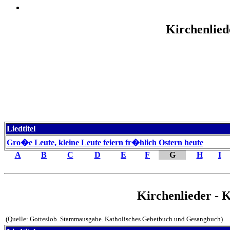
Kirchenlied
Liedtitel
Gro�e Leute, kleine Leute feiern fr�hlich Ostern heute
A
B
C
D
E
F
G
H
I
Kirchenlieder - 
(Quelle: Gotteslob. Stammausgabe. Katholisches Gebetbuch und Gesangbuch)