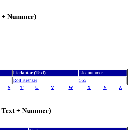
xt + Nummer)
Liedautor (Text)
Liednummer
Rolf Krenzer
565
S
T
U
V
W
X
Y
Z
 + Text + Nummer)