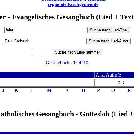
regionale Kirchgemeinde
er - Evangelisches Gesangbuch (Lied + Te
Gesangbuch - TOP 10
Anz. Aufrufe
0.3
J
K
L
M
N
O
P
Q
R
Katholisches Gesangbuch - Gotteslob (Lied