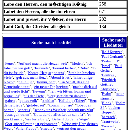
258
Lobe den Herren, den m�chtigen K�nig
Lobet den Herren, alle die ihn ehren
671
282
Lobet und preiset, ihr V�lker, den Herrn
Lobt Gott, ihr Christen alle gleich
134
Suche nach
Suche nach Liedtitel
Liedautor
"
Rolf Krenzer
",
"
Paul Gerhardt
",
"
Psalm 113
",
"
Feuer
", "
Auf und macht die Herzen weit
", "
frieden
", "
ich
"
Israel
", "
Paul
lobe meinen gott
", "
himmels
", "
kommt herbei
", "
Ruhe
", "
In
Gerha
",
dir ist freude
", "
Komm, Herr, segne uns
", "
Strahlen brechen
"
Henkys
",
viele
", "
geh aus, mein Herz
", "
Abend ist es
", "
Eine ruhige
"
Friedrich
NAcht
", "
halleluja
", "
komm, herr
", "
Ein Schiff, das sich
Gottlieb
Gemeinde nennt
", "
ein neuer Tag beginnt
", "
mache dich auf
Klopstock
",
und werde licht
", "
Hevenu
", "
herr, wir bitten: komm und
"
Psalm
", "
peter
segne uns
", "
aus der Tiefe
", "
vergiss nicht zu danken
",
strauch
",
"
gaben
", "
gottes volk
", "
strahlen
", "
Halleluja (Taize)
", "
Herr,
"
Block
", "
Psalm
deine Liebe
", "
gelobet sei
", "
komm in unsre
", "
lobet den
34
", "
Jochen
herren
", "
sanctus
", "
schenk uns Weisheit, schenk uns Mut
",
Klepper
",
"
Jesu, geh voran
", "
Gott, der du alles Leben schufst
", "
er
"
hertzsch
",
weckt mich
", "
ein feste burg
", "
Befiehl du deine Wege
",
"
Trautwein
",
"
Gott, unser Festtag ist gekommen
", "
Weise mir, Herr, deinen
"
Weissel
",
Weg
", "
Voller Freude
", "
erneure
", "
vertraut den neuen