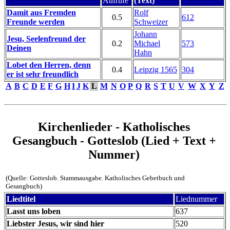
Aufrufe
(Text)
Damit aus Fremden
Rolf
0.5
612
Freunde werden
Schweizer
Johann
Jesu, Seelenfreund der
0.2
Michael
573
Deinen
Hahn
Lobet den Herren, denn
0.4
Leipzig 1565
304
er ist sehr freundlich
A
B
C
D
E
F
G
H
I
J
K
L
M
N
O
P
Q
R
S
T
U
V
W
X
Y
Z
Kirchenlieder - Katholisches
Gesangbuch - Gotteslob (Lied + Text +
Nummer)
(Quelle: Gotteslob. Stammausgabe. Katholisches Gebetbuch und
Gesangbuch)
Liedtitel
Liednummer
Lasst uns loben
637
Liebster Jesus, wir sind hier
520