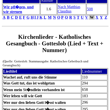
Aufrufe
Nach Matthias
Wir pfl�gen, und
1.6
508
Claudius
wir streuen
A
B
C
D
E
F
G
H
I
J
K
L
M
N
O
P
Q
R
S
T
U
V
W
X
Y
Z
Kirchenlieder - Katholisches
Gesangbuch - Gotteslob (Lied + Text +
Nummer)
(Quelle: Gotteslob. Stammausgabe. Katholisches Gebetbuch und
Gesangbuch)
Liedtitel
Liednummer
Wachet auf, ruft uns die Stimme
110
Was Gott tut, das ist wohlgetan
294
658
Wenn mein St�ndlein vorhanden ist
Wer leben will wie Gott
183
296
Wer nur den lieben Gott l�sst walten
295
Wer nur den lieben Gott l�sst walten