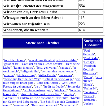
554
Wie sch�n leuchtet der Morgenstern
Wir danken dir, Herr Jesu Christ
178
Wir sagen euch an den lieben Advent
115
223
Wir wollen alle fr�hlich sein
Wohl denen, die da wandeln
614
Suche nach
Suche nach Liedtitel
Liedautor
"
Paul
Gerhardt
",
"
Paul Gerha
",
"
lobet den herren
", "
schenk uns Weisheit, schenk uns Mut
",
"
Henkys
",
"
gelobet sei
", "
Gott, der du alles Leben schufst
", "
Herr, deine
"
Friedrich
Liebe
", "
komm in unsre
", "
Jesu, geh voran
", "
sanctus
", "
er
Gottlieb
weckt mich
", "
selig seid ihr
", "
vertraut den neuen wegen
",
Klopstock
",
"
erneure
", "
ein feste burg
", "
Voller Freude
", "
ins wasser
",
"
Psalm
", "
peter
"
Weise mir, Herr, deinen Weg
", "
Befiehl du deine Wege
", "
ein
strauch
",
feste burg ist unser gott
", "
Lobe den Herren
", "
Gott, unser
"
Block
",
Festtag ist gekommen
", "
du b
", "
In dir ist freude
", "
Sonne der
"
Psalm 34
",
Gerechtigkeit
", "
ich lobe meinen gott
", "
Wach auf
", "
lobe den
"
Trautwein
",
herren, den
", "
Aus tiefer Not lasst uns zu Gott
", "
morgen
",
"
Weissel
",
"
Vertraut
", "
Laudato si
", "
wie die sonne
", "
Freunde
", "
Kommt
"
hertzsch
",
mit Gaben und Lobgesang
", "
Ein Schiff, das sich Gemeinde
"
Jochen
nennt
", "
vater unser
", "
Herr, mach uns stark
", "
Kirchenjahr
",