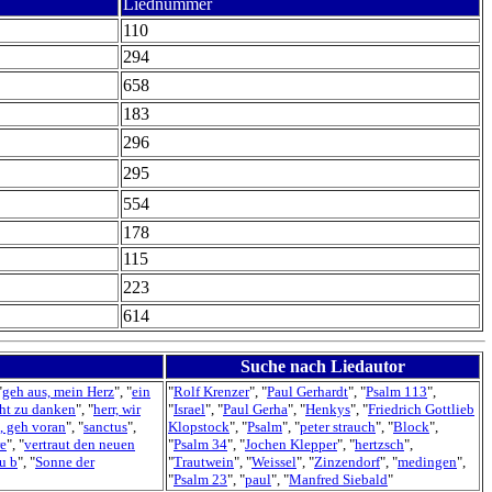
Liednummer
110
294
658
183
296
295
554
178
115
223
614
Suche nach Liedautor
"
geh aus, mein Herz
", "
ein
"
Rolf Krenzer
", "
Paul Gerhardt
", "
Psalm 113
",
cht zu danken
", "
herr, wir
"
Israel
", "
Paul Gerha
", "
Henkys
", "
Friedrich Gottlieb
, geh voran
", "
sanctus
",
Klopstock
", "
Psalm
", "
peter strauch
", "
Block
",
re
", "
vertraut den neuen
"
Psalm 34
", "
Jochen Klepper
", "
hertzsch
",
u b
", "
Sonne der
"
Trautwein
", "
Weissel
", "
Zinzendorf
", "
medingen
",
"
Psalm 23
", "
paul
", "
Manfred Siebald
"