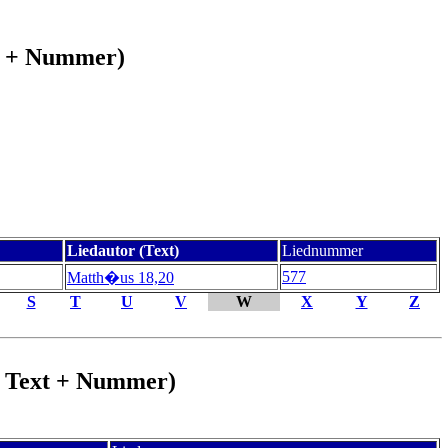
xt + Nummer)
Liedautor (Text)
Liednummer
577
Matth�us 18,20
S
T
U
V
W
X
Y
Z
 + Text + Nummer)