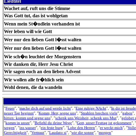
Liedtitel
Wachet auf, ruft uns die Stimme
Was Gott tut, das ist wohlgetan
Wenn mein St�ndlein vorhanden ist
Wer leben will wie Gott
Wer nur den lieben Gott l�sst walten
Wer nur den lieben Gott l�sst walten
Wie sch�n leuchtet der Morgenstern
Wir danken dir, Herr Jesu Christ
Wir sagen euch an den lieben Advent
Wir wollen alle fr�hlich sein
Wohl denen, die da wandeln
"
Feuer
", "
mache dich auf und werde licht
", "
Eine ruhige NAcht
", "
In dir ist freude
neuer Tag beginnt
", "
Komm, Herr, segne uns
", "
Strahlen brechen viele
", "
gaben
", 
bitten: komm und segne uns
", "
schenk uns Weisheit, schenk uns Mut
", "
gelobet 
"
komm in unsre
", "
Befiehl du deine Wege
", "
Gott, unser Festtag ist gekommen
", 
wegen
", "
ins wasser
", "
ein feste burg
", "
Lobe den Herren
", "
er weckt mich
", "
Volle
Gerechtigkeit
", "
Vertraut
", "
Laudato si
", "
wie die sonne
", "
morgen
"