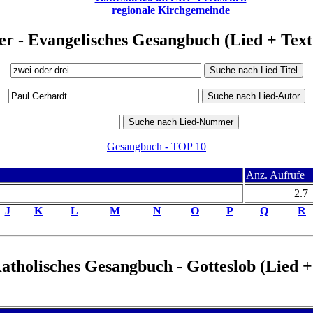
regionale Kirchgemeinde
er - Evangelisches Gesangbuch (Lied + Te
Gesangbuch - TOP 10
Anz. Aufrufe
2.7
J
K
L
M
N
O
P
Q
R
Katholisches Gesangbuch - Gotteslob (Lied