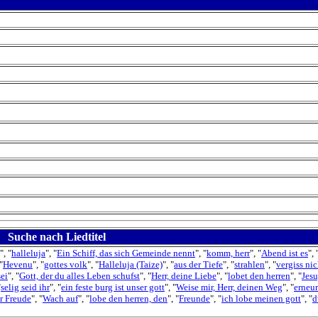
Suche nach Liedtitel
", "
halleluja
", "
Ein Schiff, das sich Gemeinde nennt
", "
komm, herr
", "
Abend ist es
", 
"
Hevenu
", "
gottes volk
", "
Halleluja (Taize)
", "
aus der Tiefe
", "
strahlen
", "
vergiss ni
sei
", "
Gott, der du alles Leben schufst
", "
Herr, deine Liebe
", "
lobet den herren
", "
Jesu
"
selig seid ihr
", "
ein feste burg ist unser gott
", "
Weise mir, Herr, deinen Weg
", "
erneu
r Freude
", "
Wach auf
", "
lobe den herren, den
", "
Freunde
", "
ich lobe meinen gott
", "
d