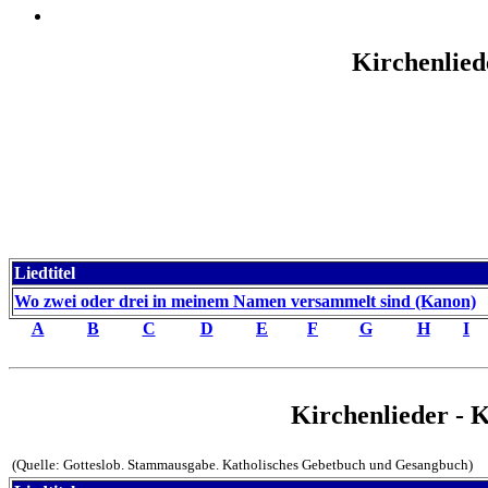
Kirchenlied
Liedtitel
Wo zwei oder drei in meinem Namen versammelt sind (Kanon)
A
B
C
D
E
F
G
H
I
Kirchenlieder - 
(Quelle: Gotteslob. Stammausgabe. Katholisches Gebetbuch und Gesangbuch)