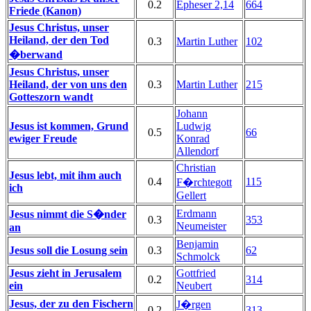
0.2
Epheser 2,14
664
Friede (Kanon)
Jesus Christus, unser
Heiland, der den Tod
0.3
Martin Luther
102
�berwand
Jesus Christus, unser
Heiland, der von uns den
0.3
Martin Luther
215
Gotteszorn wandt
Johann
Jesus ist kommen, Grund
Ludwig
0.5
66
ewiger Freude
Konrad
Allendorf
Christian
Jesus lebt, mit ihm auch
0.4
115
F�rchtegott
ich
Gellert
Erdmann
Jesus nimmt die S�nder
0.3
353
Neumeister
an
Benjamin
Jesus soll die Losung sein
0.3
62
Schmolck
Jesus zieht in Jerusalem
Gottfried
0.2
314
ein
Neubert
Jesus, der zu den Fischern
J�rgen
0.2
313