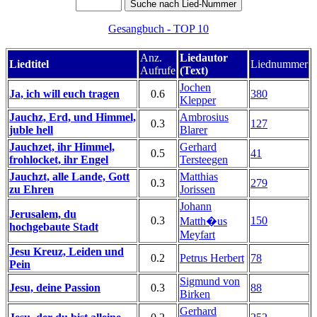
Gesangbuch - TOP 10
Anz.
Liedautor
Liedtitel
Liednummer
Aufrufe
(Text)
Jochen
Ja, ich will euch tragen
0.6
380
Klepper
Jauchz, Erd, und Himmel,
Ambrosius
0.3
127
juble hell
Blarer
Jauchzet, ihr Himmel,
Gerhard
0.5
41
frohlocket, ihr Engel
Tersteegen
Jauchzt, alle Lande, Gott
Matthias
0.3
279
zu Ehren
Jorissen
Johann
Jerusalem, du
0.3
150
Matth�us
hochgebaute Stadt
Meyfart
Jesu Kreuz, Leiden und
0.2
Petrus Herbert
78
Pein
Sigmund von
Jesu, deine Passion
0.3
88
Birken
Gerhard