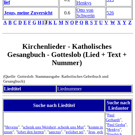
lief
Henkys
Otto von
Jesus, meine Zuversicht
0.6
526
Schwerin
A
B
C
D
E
F
G
H
I
J
K
L
M
N
O
P
Q
R
S
T
U
V
W
X
Y
Z
Kirchenlieder - Katholisches
Gesangbuch - Gotteslob (Lied + Text +
Nummer)
(Quelle: Gotteslob. Stammausgabe. Katholisches Gebetbuch und
Gesangbuch)
Liedtitel
Liednummer
Suche nach
Suche nach Liedtitel
Liedautor
"
Paul
Gerhardt
",
"
Paul Gerha
",
"
Hevenu
", "
schenk uns Weisheit, schenk uns Mut
", "
komm in
"
Henkys
",
unsre
", "
lobet den herren
", "
sanctus
", "
gelobet sei
", "
Jesu, geh
"
Friedrich