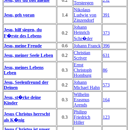
Jesu, der du bist alleine
0.2
252
Tersteegen
Nikolaus
Jesu, geh voran
1.4
Ludwig von
391
Zinzendorf
Johann
Jesu, hilf siegen, du
Heinrich
0.2
373
F�rste des Lebens
Schr�der
Jesu, meine Freude
0.6
Johann Franck
396
Christian
Jesu, meiner Seele Leben
0.2
631
Scriver
Ernst
Jesu, meines Lebens
0.3
Christoph
86
Leben
Homburg
Jesu, Seelenfreund der
Johann
0.2
573
Deinen
Michael Hahn
Wilhelm
Jesu, st�rke deine
0.3
Erasmus
164
Kinder
Arends
Philipp
Jesus Christus herrscht
0.3
Friedrich
123
als K�nig
Hiller
Jesus Christus ist unser