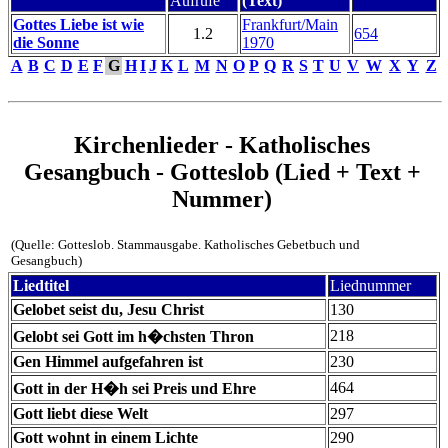
Aufrufe
(Text)
Gottes Liebe ist wie
Frankfurt/Main
1.2
654
die Sonne
1970
A
B
C
D
E
F
G
H
I
J
K
L
M
N
O
P
Q
R
S
T
U
V
W
X
Y
Z
Kirchenlieder - Katholisches
Gesangbuch - Gotteslob (Lied + Text +
Nummer)
(Quelle: Gotteslob. Stammausgabe. Katholisches Gebetbuch und
Gesangbuch)
Liedtitel
Liednummer
Gelobet seist du, Jesu Christ
130
218
Gelobt sei Gott im h�chsten Thron
Gen Himmel aufgefahren ist
230
464
Gott in der H�h sei Preis und Ehre
Gott liebt diese Welt
297
Gott wohnt in einem Lichte
290