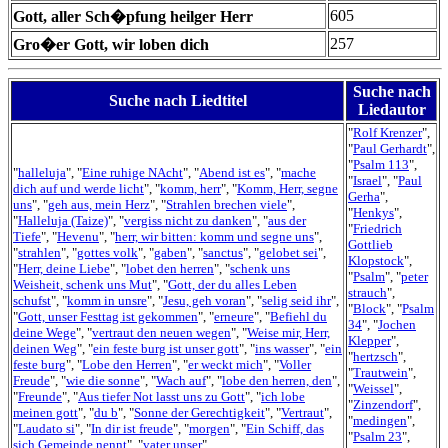
605
Gott, aller Sch�pfung heilger Herr
257
Gro�er Gott, wir loben dich
Suche nach
Suche nach Liedtitel
Liedautor
"
Rolf Krenzer
",
"
Paul Gerhardt
",
"
Psalm 113
",
"
halleluja
", "
Eine ruhige NAcht
", "
Abend ist es
", "
mache
"
Israel
", "
Paul
dich auf und werde licht
", "
komm, herr
", "
Komm, Herr, segne
Gerha
",
uns
", "
geh aus, mein Herz
", "
Strahlen brechen viele
",
"
Henkys
",
"
Halleluja (Taize)
", "
vergiss nicht zu danken
", "
aus der
"
Friedrich
Tiefe
", "
Hevenu
", "
herr, wir bitten: komm und segne uns
",
Gottlieb
"
strahlen
", "
gottes volk
", "
gaben
", "
sanctus
", "
gelobet sei
",
Klopstock
",
"
Herr, deine Liebe
", "
lobet den herren
", "
schenk uns
"
Psalm
", "
peter
Weisheit, schenk uns Mut
", "
Gott, der du alles Leben
strauch
",
schufst
", "
komm in unsre
", "
Jesu, geh voran
", "
selig seid ihr
",
"
Block
", "
Psalm
"
Gott, unser Festtag ist gekommen
", "
erneure
", "
Befiehl du
34
", "
Jochen
deine Wege
", "
vertraut den neuen wegen
", "
Weise mir, Herr,
Klepper
",
deinen Weg
", "
ein feste burg ist unser gott
", "
ins wasser
", "
ein
"
hertzsch
",
feste burg
", "
Lobe den Herren
", "
er weckt mich
", "
Voller
"
Trautwein
",
Freude
", "
wie die sonne
", "
Wach auf
", "
lobe den herren, den
",
"
Weissel
",
"
Freunde
", "
Aus tiefer Not lasst uns zu Gott
", "
ich lobe
"
Zinzendorf
",
meinen gott
", "
du b
", "
Sonne der Gerechtigkeit
", "
Vertraut
",
"
medingen
",
"
Laudato si
", "
In dir ist freude
", "
morgen
", "
Ein Schiff, das
"
Psalm 23
",
sich Gemeinde nennt
", "
vater unser
"