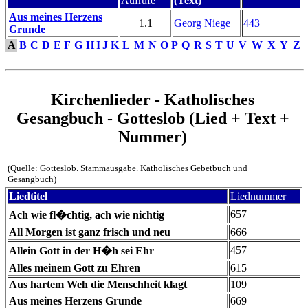
Aufrufe
(Text)
Aus meines Herzens
1.1
Georg Niege
443
Grunde
A
B
C
D
E
F
G
H
I
J
K
L
M
N
O
P
Q
R
S
T
U
V
W
X
Y
Z
Kirchenlieder - Katholisches
Gesangbuch - Gotteslob (Lied + Text +
Nummer)
(Quelle: Gotteslob. Stammausgabe. Katholisches Gebetbuch und
Gesangbuch)
Liedtitel
Liednummer
657
Ach wie fl�chtig, ach wie nichtig
All Morgen ist ganz frisch und neu
666
457
Allein Gott in der H�h sei Ehr
Alles meinem Gott zu Ehren
615
Aus hartem Weh die Menschheit klagt
109
Aus meines Herzens Grunde
669