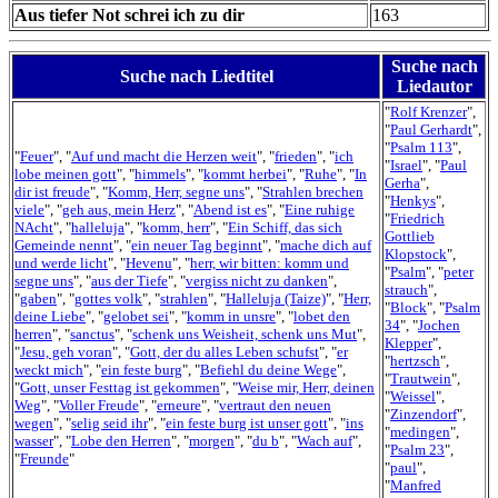
Aus tiefer Not schrei ich zu dir
163
Suche nach
Suche nach Liedtitel
Liedautor
"
Rolf Krenzer
",
"
Paul Gerhardt
",
"
Psalm 113
",
"
Feuer
", "
Auf und macht die Herzen weit
", "
frieden
", "
ich
"
Israel
", "
Paul
lobe meinen gott
", "
himmels
", "
kommt herbei
", "
Ruhe
", "
In
Gerha
",
dir ist freude
", "
Komm, Herr, segne uns
", "
Strahlen brechen
"
Henkys
",
viele
", "
geh aus, mein Herz
", "
Abend ist es
", "
Eine ruhige
"
Friedrich
NAcht
", "
halleluja
", "
komm, herr
", "
Ein Schiff, das sich
Gottlieb
Gemeinde nennt
", "
ein neuer Tag beginnt
", "
mache dich auf
Klopstock
",
und werde licht
", "
Hevenu
", "
herr, wir bitten: komm und
"
Psalm
", "
peter
segne uns
", "
aus der Tiefe
", "
vergiss nicht zu danken
",
strauch
",
"
gaben
", "
gottes volk
", "
strahlen
", "
Halleluja (Taize)
", "
Herr,
"
Block
", "
Psalm
deine Liebe
", "
gelobet sei
", "
komm in unsre
", "
lobet den
34
", "
Jochen
herren
", "
sanctus
", "
schenk uns Weisheit, schenk uns Mut
",
Klepper
",
"
Jesu, geh voran
", "
Gott, der du alles Leben schufst
", "
er
"
hertzsch
",
weckt mich
", "
ein feste burg
", "
Befiehl du deine Wege
",
"
Trautwein
",
"
Gott, unser Festtag ist gekommen
", "
Weise mir, Herr, deinen
"
Weissel
",
Weg
", "
Voller Freude
", "
erneure
", "
vertraut den neuen
"
Zinzendorf
",
wegen
", "
selig seid ihr
", "
ein feste burg ist unser gott
", "
ins
"
medingen
",
wasser
", "
Lobe den Herren
", "
morgen
", "
du b
", "
Wach auf
",
"
Psalm 23
",
"
Freunde
"
"
paul
",
"
Manfred