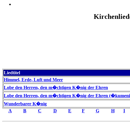
Kirchenlied
Liedtitel
Himmel, Erde, Luft und Meer
Lobe den Herren, den m�chtigen K�nig der Ehren
Lobe den Herren, den m�chtigen K�nig der Ehren (�kumeni
Wunderbarer K�nig
A
B
C
D
E
F
G
H
I