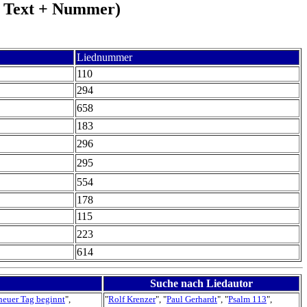
 + Text + Nummer)
Liednummer
110
294
658
183
296
295
554
178
115
223
614
Suche nach Liedautor
neuer Tag beginnt
",
"
Rolf Krenzer
", "
Paul Gerhardt
", "
Psalm 113
",