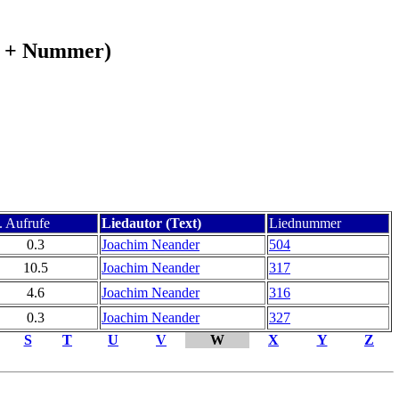
xt + Nummer)
 Aufrufe
Liedautor (Text)
Liednummer
0.3
Joachim Neander
504
10.5
Joachim Neander
317
4.6
Joachim Neander
316
0.3
Joachim Neander
327
S
T
U
V
W
X
Y
Z