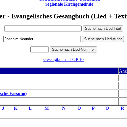
regionale Kirchgemeinde
er - Evangelisches Gesangbuch (Lied + Te
Gesangbuch - TOP 10
Anz.
sche Fassung)
J
K
L
M
N
O
P
Q
R