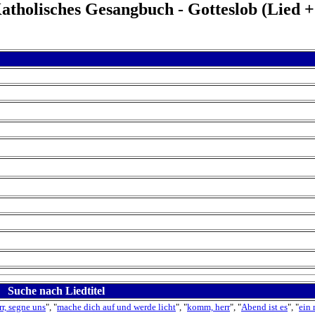
Katholisches Gesangbuch - Gotteslob (Lied
Suche nach Liedtitel
r, segne uns
", "
mache dich auf und werde licht
", "
komm, herr
", "
Abend ist es
", "
ein 