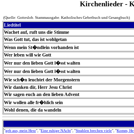
Kirchenlieder - 
(Quelle: Gotteslob. Stammausgabe. Katholisches Gebetbuch und Gesangbuch)
Liedtitel
Wachet auf, ruft uns die Stimme
Was Gott tut, das ist wohlgetan
Wenn mein St�ndlein vorhanden ist
Wer leben will wie Gott
Wer nur den lieben Gott l�sst walten
Wer nur den lieben Gott l�sst walten
Wie sch�n leuchtet der Morgenstern
Wir danken dir, Herr Jesu Christ
Wir sagen euch an den lieben Advent
Wir wollen alle fr�hlich sein
Wohl denen, die da wandeln
"
geh aus, mein Herz
", "
Eine ruhige NAcht
", "
Strahlen brechen viele
", "
Komm, Her