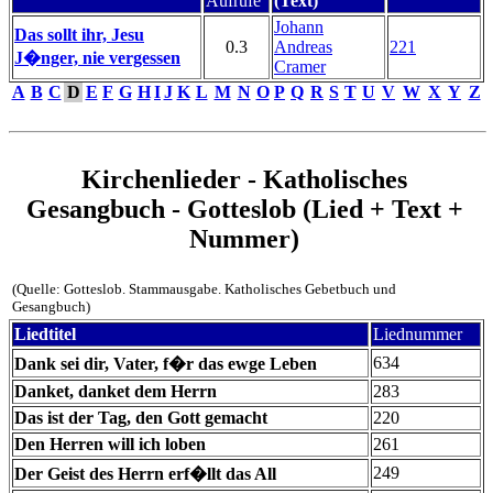
Aufrufe
(Text)
Johann
Das sollt ihr, Jesu
0.3
Andreas
221
J�nger, nie vergessen
Cramer
A
B
C
D
E
F
G
H
I
J
K
L
M
N
O
P
Q
R
S
T
U
V
W
X
Y
Z
Kirchenlieder - Katholisches
Gesangbuch - Gotteslob (Lied + Text +
Nummer)
(Quelle: Gotteslob. Stammausgabe. Katholisches Gebetbuch und
Gesangbuch)
Liedtitel
Liednummer
634
Dank sei dir, Vater, f�r das ewge Leben
Danket, danket dem Herrn
283
Das ist der Tag, den Gott gemacht
220
Den Herren will ich loben
261
249
Der Geist des Herrn erf�llt das All