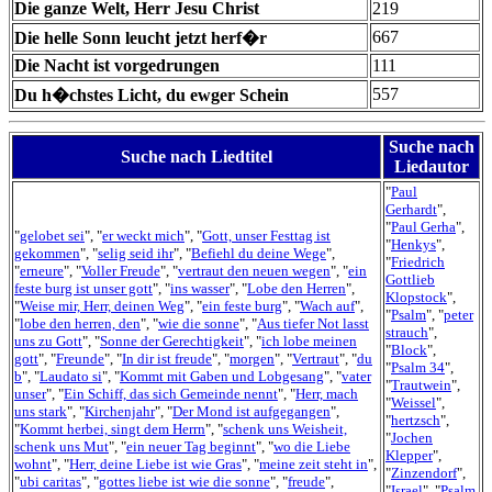
Die ganze Welt, Herr Jesu Christ
219
667
Die helle Sonn leucht jetzt herf�r
Die Nacht ist vorgedrungen
111
557
Du h�chstes Licht, du ewger Schein
Suche nach
Suche nach Liedtitel
Liedautor
"
Paul
Gerhardt
",
"
Paul Gerha
",
"
gelobet sei
", "
er weckt mich
", "
Gott, unser Festtag ist
"
Henkys
",
gekommen
", "
selig seid ihr
", "
Befiehl du deine Wege
",
"
Friedrich
"
erneure
", "
Voller Freude
", "
vertraut den neuen wegen
", "
ein
Gottlieb
feste burg ist unser gott
", "
ins wasser
", "
Lobe den Herren
",
Klopstock
",
"
Weise mir, Herr, deinen Weg
", "
ein feste burg
", "
Wach auf
",
"
Psalm
", "
peter
"
lobe den herren, den
", "
wie die sonne
", "
Aus tiefer Not lasst
strauch
",
uns zu Gott
", "
Sonne der Gerechtigkeit
", "
ich lobe meinen
"
Block
",
gott
", "
Freunde
", "
In dir ist freude
", "
morgen
", "
Vertraut
", "
du
"
Psalm 34
",
b
", "
Laudato si
", "
Kommt mit Gaben und Lobgesang
", "
vater
"
Trautwein
",
unser
", "
Ein Schiff, das sich Gemeinde nennt
", "
Herr, mach
"
Weissel
",
uns stark
", "
Kirchenjahr
", "
Der Mond ist aufgegangen
",
"
hertzsch
",
"
Kommt herbei, singt dem Herrn
", "
schenk uns Weisheit,
"
Jochen
schenk uns Mut
", "
ein neuer Tag beginnt
", "
wo die Liebe
Klepper
",
wohnt
", "
Herr, deine Liebe ist wie Gras
", "
meine zeit steht in
",
"
Zinzendorf
",
"
ubi caritas
", "
gottes liebe ist wie die sonne
", "
freude
",
"
Israel
", "
Psalm