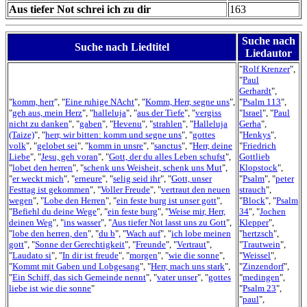
Aus tiefer Not schrei ich zu dir
163
Suche nach
Suche nach Liedtitel
Liedautor
"
Rolf Krenzer
",
"
Paul
Gerhardt
",
"
komm, herr
", "
Eine ruhige NAcht
", "
Komm, Herr, segne uns
",
"
Psalm 113
",
"
geh aus, mein Herz
", "
halleluja
", "
aus der Tiefe
", "
vergiss
"
Israel
", "
Paul
nicht zu danken
", "
gaben
", "
Hevenu
", "
strahlen
", "
Halleluja
Gerha
",
(Taize)
", "
herr, wir bitten: komm und segne uns
", "
gottes
"
Henkys
",
volk
", "
gelobet sei
", "
komm in unsre
", "
sanctus
", "
Herr, deine
"
Friedrich
Liebe
", "
Jesu, geh voran
", "
Gott, der du alles Leben schufst
",
Gottlieb
"
lobet den herren
", "
schenk uns Weisheit, schenk uns Mut
",
Klopstock
",
"
er weckt mich
", "
erneure
", "
selig seid ihr
", "
Gott, unser
"
Psalm
", "
peter
Festtag ist gekommen
", "
Voller Freude
", "
vertraut den neuen
strauch
",
wegen
", "
Lobe den Herren
", "
ein feste burg ist unser gott
",
"
Block
", "
Psalm
"
Befiehl du deine Wege
", "
ein feste burg
", "
Weise mir, Herr,
34
", "
Jochen
deinen Weg
", "
ins wasser
", "
Aus tiefer Not lasst uns zu Gott
",
Klepper
",
"
lobe den herren, den
", "
du b
", "
Wach auf
", "
ich lobe meinen
"
hertzsch
",
gott
", "
Sonne der Gerechtigkeit
", "
Freunde
", "
Vertraut
",
"
Trautwein
",
"
Laudato si
", "
In dir ist freude
", "
morgen
", "
wie die sonne
",
"
Weissel
",
"
Kommt mit Gaben und Lobgesang
", "
Herr, mach uns stark
",
"
Zinzendorf
",
"
Ein Schiff, das sich Gemeinde nennt
", "
vater unser
", "
gottes
"
medingen
",
liebe ist wie die sonne
"
"
Psalm 23
",
"
paul
",