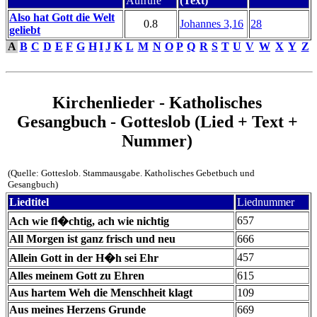
Aufrufe
(Text)
Also hat Gott die Welt
0.8
Johannes 3,16
28
geliebt
A
B
C
D
E
F
G
H
I
J
K
L
M
N
O
P
Q
R
S
T
U
V
W
X
Y
Z
Kirchenlieder - Katholisches
Gesangbuch - Gotteslob (Lied + Text +
Nummer)
(Quelle: Gotteslob. Stammausgabe. Katholisches Gebetbuch und
Gesangbuch)
Liedtitel
Liednummer
657
Ach wie fl�chtig, ach wie nichtig
All Morgen ist ganz frisch und neu
666
457
Allein Gott in der H�h sei Ehr
Alles meinem Gott zu Ehren
615
Aus hartem Weh die Menschheit klagt
109
Aus meines Herzens Grunde
669