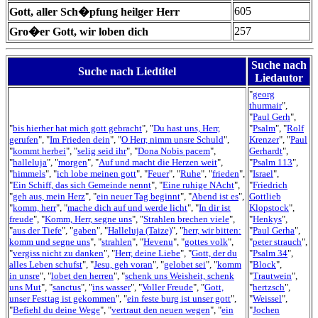
605
Gott, aller Sch�pfung heilger Herr
257
Gro�er Gott, wir loben dich
Suche nach
Suche nach Liedtitel
Liedautor
"
georg
thurmair
",
"
Paul Gerh
",
"
bis hierher hat mich gott gebracht
", "
Du hast uns, Herr,
"
Psalm
", "
Rolf
gerufen
", "
Im Frieden dein
", "
O Herr, nimm unsre Schuld
",
Krenzer
", "
Paul
"
kommt herbei
", "
selig seid ihr
", "
Dona Nobis pacem
",
Gerhardt
",
"
halleluja
", "
morgen
", "
Auf und macht die Herzen weit
",
"
Psalm 113
",
"
himmels
", "
ich lobe meinen gott
", "
Feuer
", "
Ruhe
", "
frieden
",
"
Israel
",
"
Ein Schiff, das sich Gemeinde nennt
", "
Eine ruhige NAcht
",
"
Friedrich
"
geh aus, mein Herz
", "
ein neuer Tag beginnt
", "
Abend ist es
",
Gottlieb
"
komm, herr
", "
mache dich auf und werde licht
", "
In dir ist
Klopstock
",
freude
", "
Komm, Herr, segne uns
", "
Strahlen brechen viele
",
"
Henkys
",
"
aus der Tiefe
", "
gaben
", "
Halleluja (Taize)
", "
herr, wir bitten:
"
Paul Gerha
",
komm und segne uns
", "
strahlen
", "
Hevenu
", "
gottes volk
",
"
peter strauch
",
"
vergiss nicht zu danken
", "
Herr, deine Liebe
", "
Gott, der du
"
Psalm 34
",
alles Leben schufst
", "
Jesu, geh voran
", "
gelobet sei
", "
komm
"
Block
",
in unsre
", "
lobet den herren
", "
schenk uns Weisheit, schenk
"
Trautwein
",
uns Mut
", "
sanctus
", "
ins wasser
", "
Voller Freude
", "
Gott,
"
hertzsch
",
unser Festtag ist gekommen
", "
ein feste burg ist unser gott
",
"
Weissel
",
"
Befiehl du deine Wege
", "
vertraut den neuen wegen
", "
ein
"
Jochen