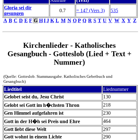
Aufrufe
(Text)
Gloria sei dir
0.7
= 147 (Vers 3)
535
gesungen
A
B
C
D
E
F
G
H
I
J
K
L
M
N
O
P
Q
R
S
T
U
V
W
X
Y
Z
Kirchenlieder - Katholisches
Gesangbuch - Gotteslob (Lied + Text +
Nummer)
(Quelle: Gotteslob. Stammausgabe. Katholisches Gebetbuch und
Gesangbuch)
Liedtitel
Liednummer
Gelobet seist du, Jesu Christ
130
218
Gelobt sei Gott im h�chsten Thron
Gen Himmel aufgefahren ist
230
464
Gott in der H�h sei Preis und Ehre
Gott liebt diese Welt
297
Gott wohnt in einem Lichte
290