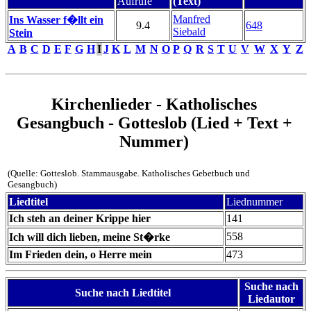
Aufrufe
(Text)
Manfred
Ins Wasser f�llt ein
9.4
648
Siebald
Stein
A
B
C
D
E
F
G
H
I
J
K
L
M
N
O
P
Q
R
S
T
U
V
W
X
Y
Z
Kirchenlieder - Katholisches
Gesangbuch - Gotteslob (Lied + Text +
Nummer)
(Quelle: Gotteslob. Stammausgabe. Katholisches Gebetbuch und
Gesangbuch)
Liedtitel
Liednummer
Ich steh an deiner Krippe hier
141
558
Ich will dich lieben, meine St�rke
Im Frieden dein, o Herre mein
473
Suche nach
Suche nach Liedtitel
Liedautor