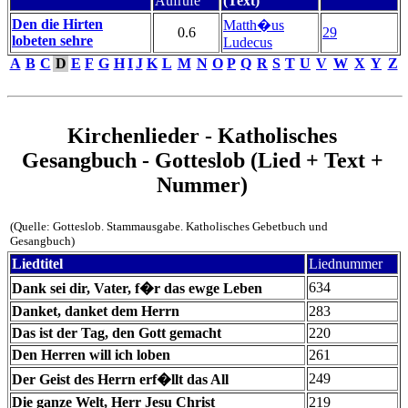
Aufrufe
(Text)
Den die Hirten
Matth�us
0.6
29
lobeten sehre
Ludecus
A
B
C
D
E
F
G
H
I
J
K
L
M
N
O
P
Q
R
S
T
U
V
W
X
Y
Z
Kirchenlieder - Katholisches
Gesangbuch - Gotteslob (Lied + Text +
Nummer)
(Quelle: Gotteslob. Stammausgabe. Katholisches Gebetbuch und
Gesangbuch)
Liedtitel
Liednummer
634
Dank sei dir, Vater, f�r das ewge Leben
Danket, danket dem Herrn
283
Das ist der Tag, den Gott gemacht
220
Den Herren will ich loben
261
249
Der Geist des Herrn erf�llt das All
Die ganze Welt, Herr Jesu Christ
219