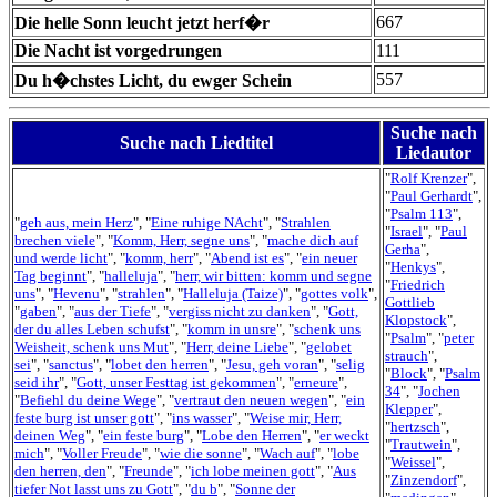
667
Die helle Sonn leucht jetzt herf�r
Die Nacht ist vorgedrungen
111
557
Du h�chstes Licht, du ewger Schein
Suche nach
Suche nach Liedtitel
Liedautor
"
Rolf Krenzer
",
"
Paul Gerhardt
",
"
Psalm 113
",
"
geh aus, mein Herz
", "
Eine ruhige NAcht
", "
Strahlen
"
Israel
", "
Paul
brechen viele
", "
Komm, Herr, segne uns
", "
mache dich auf
Gerha
",
und werde licht
", "
komm, herr
", "
Abend ist es
", "
ein neuer
"
Henkys
",
Tag beginnt
", "
halleluja
", "
herr, wir bitten: komm und segne
"
Friedrich
uns
", "
Hevenu
", "
strahlen
", "
Halleluja (Taize)
", "
gottes volk
",
Gottlieb
"
gaben
", "
aus der Tiefe
", "
vergiss nicht zu danken
", "
Gott,
Klopstock
",
der du alles Leben schufst
", "
komm in unsre
", "
schenk uns
"
Psalm
", "
peter
Weisheit, schenk uns Mut
", "
Herr, deine Liebe
", "
gelobet
strauch
",
sei
", "
sanctus
", "
lobet den herren
", "
Jesu, geh voran
", "
selig
"
Block
", "
Psalm
seid ihr
", "
Gott, unser Festtag ist gekommen
", "
erneure
",
34
", "
Jochen
"
Befiehl du deine Wege
", "
vertraut den neuen wegen
", "
ein
Klepper
",
feste burg ist unser gott
", "
ins wasser
", "
Weise mir, Herr,
"
hertzsch
",
deinen Weg
", "
ein feste burg
", "
Lobe den Herren
", "
er weckt
"
Trautwein
",
mich
", "
Voller Freude
", "
wie die sonne
", "
Wach auf
", "
lobe
"
Weissel
",
den herren, den
", "
Freunde
", "
ich lobe meinen gott
", "
Aus
"
Zinzendorf
",
tiefer Not lasst uns zu Gott
", "
du b
", "
Sonne der