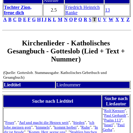
Aufrufe
Tochter Zion,
Friedrich Heinrich
2.5
13
freue dich
Ranke
A
B
C
D
E
F
G
H
I
J
K
L
M
N
O
P
Q
R
S
T
U
V
W
X
Y
Z
Kirchenlieder - Katholisches
Gesangbuch - Gotteslob (Lied + Text +
Nummer)
(Quelle: Gotteslob. Stammausgabe. Katholisches Gebetbuch und
Gesangbuch)
Liedtitel
Liednummer
Suche nach
Suche nach Liedtitel
Liedautor
"
Rolf Krenzer
",
"
Paul Gerhardt
",
"
Psalm 113
",
"
Feuer
", "
Auf und macht die Herzen weit
", "
frieden
", "
ich
"
Israel
", "
Paul
lobe meinen gott
", "
himmels
", "
kommt herbei
", "
Ruhe
", "
In
Gerha
",
dir ist freude
", "
Komm, Herr, segne uns
", "
Strahlen brechen