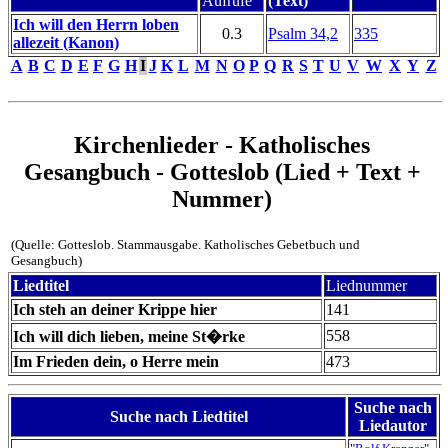
Aufrufe
(Text)
Ich will den Herrn loben
0.3
Psalm 34,2
335
allezeit (Kanon)
A
B
C
D
E
F
G
H
I
J
K
L
M
N
O
P
Q
R
S
T
U
V
W
X
Y
Z
Kirchenlieder - Katholisches
Gesangbuch - Gotteslob (Lied + Text +
Nummer)
(Quelle: Gotteslob. Stammausgabe. Katholisches Gebetbuch und
Gesangbuch)
Liedtitel
Liednummer
Ich steh an deiner Krippe hier
141
558
Ich will dich lieben, meine St�rke
Im Frieden dein, o Herre mein
473
Suche nach
Suche nach Liedtitel
Liedautor