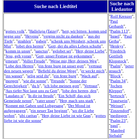
Suche nach
Suche nach Liedtitel
Liedautor
"
Rolf Krenzer
",
"
Paul
Gerhardt
",
"
gottes volk
", "
Halleluja (Taize)
", "
herr, wir bitten: komm und
"
Psalm 113
",
segne uns
", "
Hevenu
", "
vergiss nicht zu danken
", "
aus der
"
Israel
", "
Paul
Tiefe
", "
strahlen
", "
gaben
", "
schenk uns Weisheit, schenk uns
Gerha
",
Mut
", "
lobet den herren
", "
Gott, der du alles Leben schufst
",
"
Henkys
",
"
komm in unsre
", "
sanctus
", "
gelobet sei
", "
Herr, deine Liebe
",
"
Friedrich
"
Jesu, geh voran
", "
Gott, unser Festtag ist gekommen
",
Gottlieb
"
erneure
", "
Voller Freude
", "
Weise mir, Herr, deinen Weg
",
Klopstock
",
"
Lobe den Herren
", "
ein feste burg ist unser gott
", "
vertraut
"
Psalm
", "
peter
den neuen wegen
", "
Befiehl du deine Wege
", "
er weckt mich
",
strauch
",
"
ins wasser
", "
selig seid ihr
", "
ein feste burg
", "
Wach auf
",
"
Block
",
"
morgen
", "
wie die sonne
", "
Freunde
", "
Sonne der
"
Psalm 34
",
Gerechtigkeit
", "
du b
", "
ich lobe meinen gott
", "
Vertraut
",
"
Jochen
"
Aus tiefer Not lasst uns zu Gott
", "
lobe den herren, den
",
Klepper
",
"
Laudato si
", "
In dir ist freude
", "
Ein Schiff, das sich
"
hertzsch
",
Gemeinde nennt
", "
vater unser
", "
Herr, mach uns stark
",
"
Trautwein
",
"
Kommt mit Gaben und Lobgesang
", "
Der Mond ist
"
Weissel
",
aufgegangen
", "
ein neuer Tag beginnt
", "
wo die Liebe
"
Zinzendorf
",
wohnt
", "
ubi caritas
", "
Herr, deine Liebe ist wie Gras
", "
gottes
"
medingen
",
liebe ist wie die sonne
"
"
Psalm 23
",
"
paul
",
"
Manfred
Siebald
"