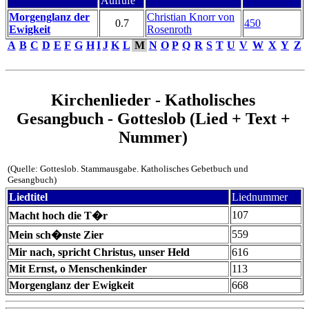
Aufrufe
Morgenglanz der
Christian Knorr von
0.7
450
Ewigkeit
Rosenroth
A
B
C
D
E
F
G
H
I
J
K
L
M
N
O
P
Q
R
S
T
U
V
W
X
Y
Z
Kirchenlieder - Katholisches
Gesangbuch - Gotteslob (Lied + Text +
Nummer)
(Quelle: Gotteslob. Stammausgabe. Katholisches Gebetbuch und
Gesangbuch)
Liedtitel
Liednummer
107
Macht hoch die T�r
559
Mein sch�nste Zier
Mir nach, spricht Christus, unser Held
616
Mit Ernst, o Menschenkinder
113
Morgenglanz der Ewigkeit
668