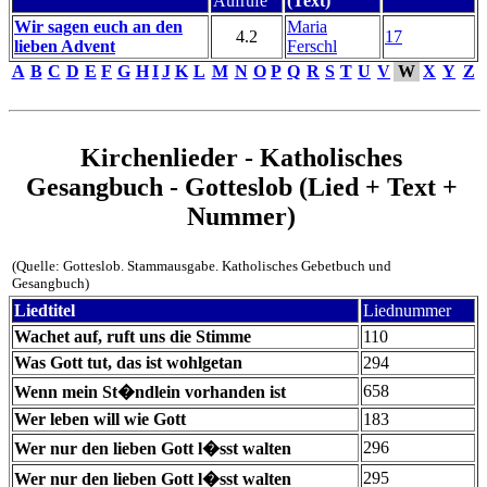
Aufrufe
(Text)
Wir sagen euch an den
Maria
4.2
17
lieben Advent
Ferschl
A
B
C
D
E
F
G
H
I
J
K
L
M
N
O
P
Q
R
S
T
U
V
W
X
Y
Z
Kirchenlieder - Katholisches
Gesangbuch - Gotteslob (Lied + Text +
Nummer)
(Quelle: Gotteslob. Stammausgabe. Katholisches Gebetbuch und
Gesangbuch)
Liedtitel
Liednummer
Wachet auf, ruft uns die Stimme
110
Was Gott tut, das ist wohlgetan
294
658
Wenn mein St�ndlein vorhanden ist
Wer leben will wie Gott
183
296
Wer nur den lieben Gott l�sst walten
295
Wer nur den lieben Gott l�sst walten