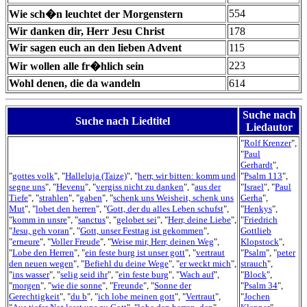
554
Wie sch�n leuchtet der Morgenstern
Wir danken dir, Herr Jesu Christ
178
Wir sagen euch an den lieben Advent
115
223
Wir wollen alle fr�hlich sein
Wohl denen, die da wandeln
614
Suche nach
Suche nach Liedtitel
Liedautor
"
Rolf Krenzer
",
"
Paul
Gerhardt
",
"
gottes volk
", "
Halleluja (Taize)
", "
herr, wir bitten: komm und
"
Psalm 113
",
segne uns
", "
Hevenu
", "
vergiss nicht zu danken
", "
aus der
"
Israel
", "
Paul
Tiefe
", "
strahlen
", "
gaben
", "
schenk uns Weisheit, schenk uns
Gerha
",
Mut
", "
lobet den herren
", "
Gott, der du alles Leben schufst
",
"
Henkys
",
"
komm in unsre
", "
sanctus
", "
gelobet sei
", "
Herr, deine Liebe
",
"
Friedrich
"
Jesu, geh voran
", "
Gott, unser Festtag ist gekommen
",
Gottlieb
"
erneure
", "
Voller Freude
", "
Weise mir, Herr, deinen Weg
",
Klopstock
",
"
Lobe den Herren
", "
ein feste burg ist unser gott
", "
vertraut
"
Psalm
", "
peter
den neuen wegen
", "
Befiehl du deine Wege
", "
er weckt mich
",
strauch
",
"
ins wasser
", "
selig seid ihr
", "
ein feste burg
", "
Wach auf
",
"
Block
",
"
morgen
", "
wie die sonne
", "
Freunde
", "
Sonne der
"
Psalm 34
",
Gerechtigkeit
", "
du b
", "
ich lobe meinen gott
", "
Vertraut
",
"
Jochen