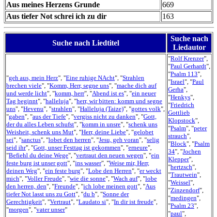
Aus meines Herzens Grunde
669
Aus tiefer Not schrei ich zu dir
163
Suche nach
Suche nach Liedtitel
Liedautor
"
Rolf Krenzer
",
"
Paul Gerhardt
",
"
Psalm 113
",
"
geh aus, mein Herz
", "
Eine ruhige NAcht
", "
Strahlen
"
Israel
", "
Paul
brechen viele
", "
Komm, Herr, segne uns
", "
mache dich auf
Gerha
",
und werde licht
", "
komm, herr
", "
Abend ist es
", "
ein neuer
"
Henkys
",
Tag beginnt
", "
halleluja
", "
herr, wir bitten: komm und segne
"
Friedrich
uns
", "
Hevenu
", "
strahlen
", "
Halleluja (Taize)
", "
gottes volk
",
Gottlieb
"
gaben
", "
aus der Tiefe
", "
vergiss nicht zu danken
", "
Gott,
Klopstock
",
der du alles Leben schufst
", "
komm in unsre
", "
schenk uns
"
Psalm
", "
peter
Weisheit, schenk uns Mut
", "
Herr, deine Liebe
", "
gelobet
strauch
",
sei
", "
sanctus
", "
lobet den herren
", "
Jesu, geh voran
", "
selig
"
Block
", "
Psalm
seid ihr
", "
Gott, unser Festtag ist gekommen
", "
erneure
",
34
", "
Jochen
"
Befiehl du deine Wege
", "
vertraut den neuen wegen
", "
ein
Klepper
",
feste burg ist unser gott
", "
ins wasser
", "
Weise mir, Herr,
"
hertzsch
",
deinen Weg
", "
ein feste burg
", "
Lobe den Herren
", "
er weckt
"
Trautwein
",
mich
", "
Voller Freude
", "
wie die sonne
", "
Wach auf
", "
lobe
"
Weissel
",
den herren, den
", "
Freunde
", "
ich lobe meinen gott
", "
Aus
"
Zinzendorf
",
tiefer Not lasst uns zu Gott
", "
du b
", "
Sonne der
"
medingen
",
Gerechtigkeit
", "
Vertraut
", "
Laudato si
", "
In dir ist freude
",
"
Psalm 23
",
"
morgen
", "
vater unser
"
"
paul
",