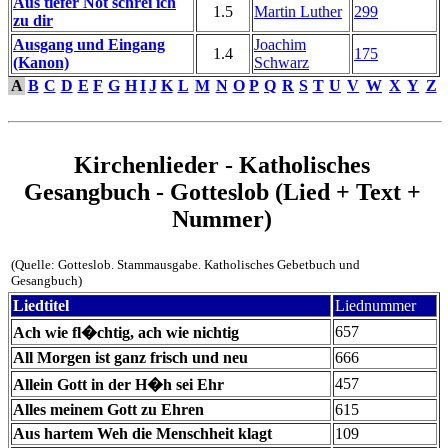
Aus tiefer Not schrei ich
1.5
Martin Luther
299
zu dir
Ausgang und Eingang
Joachim
1.4
175
(Kanon)
Schwarz
A
B
C
D
E
F
G
H
I
J
K
L
M
N
O
P
Q
R
S
T
U
V
W
X
Y
Z
Kirchenlieder - Katholisches
Gesangbuch - Gotteslob (Lied + Text +
Nummer)
(Quelle: Gotteslob. Stammausgabe. Katholisches Gebetbuch und
Gesangbuch)
Liedtitel
Liednummer
657
Ach wie fl�chtig, ach wie nichtig
All Morgen ist ganz frisch und neu
666
457
Allein Gott in der H�h sei Ehr
Alles meinem Gott zu Ehren
615
Aus hartem Weh die Menschheit klagt
109