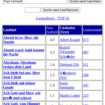
Gesangbuch - TOP 10
Anz.
Liedautor
Liedtitel
Liednummer
Aufrufe
(Text)
Abend ist es; Herr, die
4.5
Albert Knapp
673
Stunde
Rudolf
Abend ward, bald kommt
Alexander
2.2
487
die Nacht
Schr�der
Abraham, Abraham,
1.4
Diethard Zils
311
verlass dein Land
Ach bleib bei uns, Herr
N�rnberg
1.2
246
Jesu Christ
1611
Ach bleib mit deiner
Josua
1.9
347
Gnade
Stegmann
Ach Gott und Herr, wie
1.1
Martin Luther
233
gro� und schwer
Ach Gott, vom Himmel