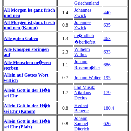
Griechenland
All Morgen ist ganz frisch
Johannes
1.4
440
und neu
Zwick
All Morgen ist ganz frisch
Johannes
0.8
635
und neu (Kanon)
Zwick
m�ndlich
Alle guten Gaben
1.3
463
�berliefert
Alle Knospen springen
Wilhelm
2.3
633
auf
Willms
Johann
Alle Menschen m�ssen
1.1
686
Rosenm�ller
sterben
Allein auf Gottes Wort
0.7
Johann Walter
195
will ich
und Musik:
Allein Gott in der H�h
1.7
Nikolaus
179
sei Ehr
Decius
Herbert
Allein Gott in der H�h
0.8
180.4
Beuerle
sei Ehr (Kanon)
Johann
Allein Gott in der H�h
0.8
Samuel
626
sei Ehr (Pfalz)
Diterich