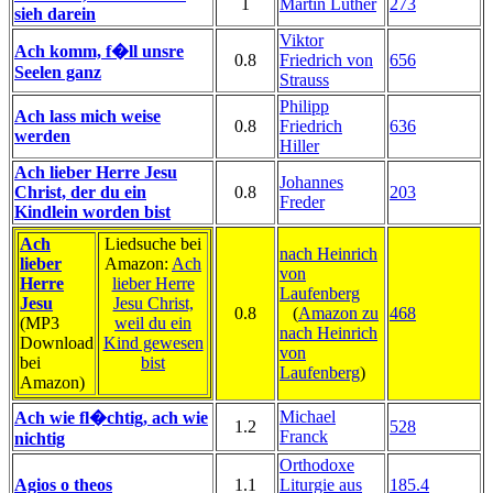
1
Martin Luther
273
sieh darein
Viktor
Ach komm, f�ll unsre
0.8
Friedrich von
656
Seelen ganz
Strauss
Philipp
Ach lass mich weise
0.8
Friedrich
636
werden
Hiller
Ach lieber Herre Jesu
Johannes
Christ, der du ein
0.8
203
Freder
Kindlein worden bist
Ach
Liedsuche bei
nach Heinrich
lieber
Amazon:
Ach
von
Herre
lieber Herre
Laufenberg
Jesu
Jesu Christ,
0.8
(
Amazon zu
468
(MP3
weil du ein
nach Heinrich
Download
Kind gewesen
von
bei
bist
Laufenberg
)
Amazon)
Michael
Ach wie fl�chtig, ach wie
1.2
528
Franck
nichtig
Orthodoxe
Agios o theos
1.1
Liturgie aus
185.4