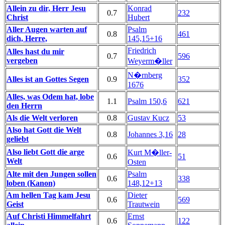
Allein zu dir, Herr Jesu
Konrad
0.7
232
Christ
Hubert
Aller Augen warten auf
Psalm
0.8
461
dich, Herre,
145,15+16
Friedrich
Alles hast du mir
0.7
596
vergeben
Weyerm�ller
N�rnberg
Alles ist an Gottes Segen
0.9
352
1676
Alles, was Odem hat, lobe
1.1
Psalm 150,6
621
den Herrn
Als die Welt verloren
0.8
Gustav Kucz
53
Also hat Gott die Welt
0.8
Johannes 3,16
28
geliebt
Also liebt Gott die arge
Kurt M�ller-
0.6
51
Welt
Osten
Alte mit den Jungen sollen
Psalm
0.6
338
loben (Kanon)
148,12+13
Am hellen Tag kam Jesu
Dieter
0.6
569
Geist
Trautwein
Auf Christi Himmelfahrt
Ernst
0.6
122