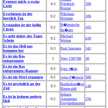
Erneure mich, o ewigs
0.3
Friedrich
390
Licht
Ruopp
Erschienen ist der
Nikolaus
0.2
106
herrlich Tag
Herman
B�hmische
Erstanden ist der heilig
0.2
105
Christ
Br�der
Es geht daher des Tages
Michael
0.2
439
Schein
Weisse
Es ist das Heil uns
0.3
Paul Speratus
342
kommen her
Es ist ein Ros
1
Trier 1587/88
30
entsprungen
Es ist ein Ros
0.5
31
Fritz J�de
entsprungen (Kanon)
Es ist ein Wort ergangen
0.2
586
Arno P�tzsch
Es ist gewisslich an der
Bartholom�us
0.3
149
Zeit
Ringwaldt
Johann
Es ist in keinem andern
0.2
Anastasius
356
Heil
Freylinghausen