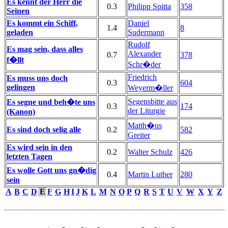
Es kennt der Herr die
0.3
Philipp Spitta
358
Seinen
Es kommt ein Schiff,
Daniel
1.4
8
geladen
Sudermann
Rudolf
Es mag sein, dass alles
Alexander
0.7
378
f�llt
Schr�der
Friedrich
Es muss uns doch
0.3
604
gelingen
Weyerm�ller
Segensbitte aus
Es segne und beh�te uns
0.3
174
der Liturgie
(Kanon)
Matth�us
Es sind doch selig alle
0.2
582
Greiter
Es wird sein in den
0.2
Walter Schulz
426
letzten Tagen
Es wolle Gott uns gn�dig
0.4
Martin Luther
280
sein
A
B
C
D
E
F
G
H
I
J
K
L
M
N
O
P
Q
R
S
T
U
V
W
X
Y
Z