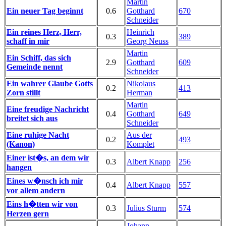
Martin
Ein neuer Tag beginnt
0.6
Gotthard
670
Schneider
Ein reines Herz, Herr,
Heinrich
0.3
389
schaff in mir
Georg Neuss
Martin
Ein Schiff, das sich
2.9
Gotthard
609
Gemeinde nennt
Schneider
Ein wahrer Glaube Gotts
Nikolaus
0.2
413
Zorn stillt
Herman
Martin
Eine freudige Nachricht
0.4
Gotthard
649
breitet sich aus
Schneider
Eine ruhige Nacht
Aus der
0.2
493
(Kanon)
Komplet
Einer ist�s, an dem wir
0.3
Albert Knapp
256
hangen
Eines w�nsch ich mir
0.4
Albert Knapp
557
vor allem andern
Eins h�tten wir von
0.3
Julius Sturm
574
Herzen gern
Johann