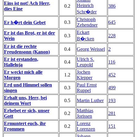
Eins ist not! Ach Herr,
Heinrich
0.2
386
dies Eine
Schr�der
Christoph
0.3
645
Er h�rt dein Gebet
Zehendner
Eckart
Er ist das Brot, er ist der
0.3
228
Wein
B�cken
Er ist die rechte
0.4
Georg Weissel
2
Freudensonn (Kanon)
Er ist erstanden,
Ulrich S.
0.4
116
Halleluja
Leupold
Er weckt mich alle
Jochen
1.2
452
Morgen
Klepper
Erd und Himmel sollen
Paul Ernst
0.3
499
singen
Ruppel
Erhalt uns, Herr, bei
0.5
Martin Luther
193
deinem Wort
Erhebet er sich, unser
Matthias
0.2
281
Gott
Jorissen
Ermuntert euch, ihr
Lorenz
0.2
151
Frommen
Lorenzen
Johann