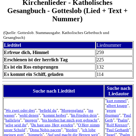
Kirchenlieder - Katholisches
Gesangbuch - Gotteslob (Lied + Text +
Nummer)
(Quelle: Gotteslob. Stammausgabe. Katholisches Gebetbuch und
Gesangbuch)
Liedtitel
Liednummer
Erfreue dich, Himmel
259
Erschienen ist der herrlich Tag
225
Es ist ein Ros entsprungen
132
Es kommt ein Schiff, geladen
114
Suche nach
Suche nach Liedtitel
Liedautor
"
kurt rommel
",
"
albert knapp
",
"
Wo zwei oder drei
", "
befiehl du
", "
Morgenglanz
", "
ins
"
georg
wasser
", "
wohl denen
", "
kommt herbei
", "
Im Frieden dein
",
thurmair
", "
Paul
"
halleluja
", "
morgen
", "
bis hierher hat mich gott gebracht
",
Gerh
", "
Psalm
",
"
selig seid ihr
", "
Du hast uns, Herr, gerufen
", "
O Herr, nimm
"
Rolf Krenzer
",
unsre Schuld
", "
Dona Nobis pacem
", "
frieden
", "
ich lobe
"
Paul Gerhardt
",
meinen gott
", "
himmels
", "
Auf und macht die Herzen weit
",
"
Israel
", "
Psalm