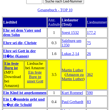
Gesangbuch - TOP 10
Anz.
Liedautor
Liedtitel
Liednummer
Aufrufe
(Text)
Ehr sei dem Vater und
1
Soest 1532
177.2
dem Sohn
Salzburg um
Ehre sei dir, Christe
0.3
75
1350
Ehre sei Gott in der
1.6
Lukas 2,14
26
H�he (Kanon)
Ein feste
Liedsuche
Burg ist
bei Amazon:
Martin Luther
(MP3
Ein feste
3.5
(
Amazon zu
362
Download
Burg ist
Martin Luther
)
bei
unser Gott
Amazon)
Ein Kind ist angekommen
1
Kurt Rommel
590
Ein L�mmlein geht und
0.4
Paul Gerhardt
83
tr�gt die Schuld