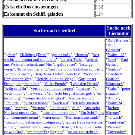
Es ist ein Ros entsprungen
132
Es kommt ein Schiff, geladen
114
Suche nach
Suche nach Liedtitel
Liedautor
"
Rolf Krenzer
",
"
Paul
Gerhardt
",
"
gaben
", "
Halleluja (Taize)
", "
gottes volk
", "
Hevenu
", "
herr,
"
Psalm 113
",
wir bitten: komm und segne uns
", "
aus der Tiefe
", "
schenk
"
Israel
", "
Paul
uns Weisheit, schenk uns Mut
", "
gelobet sei
", "
Jesu, geh
Gerha
",
voran
", "
lobet den herren
", "
Gott, der du alles Leben schufst
",
"
Henkys
",
"
komm in unsre
", "
Herr, deine Liebe
", "
sanctus
", "
Weise mir,
"
Friedrich
Herr, deinen Weg
", "
Befiehl du deine Wege
", "
Gott, unser
Gottlieb
Festtag ist gekommen
", "
Voller Freude
", "
Lobe den Herren
",
Klopstock
",
"
selig seid ihr
", "
vertraut den neuen wegen
", "
erneure
", "
er
"
Psalm
", "
peter
weckt mich
", "
ins wasser
", "
ein feste burg ist unser gott
", "
ein
strauch
",
feste burg
", "
Sonne der Gerechtigkeit
", "
wie die sonne
",
"
Block
",
"
Freunde
", "
In dir ist freude
", "
Wach auf
", "
ich lobe meinen
"
Psalm 34
",
gott
", "
morgen
", "
Vertraut
", "
Laudato si
", "
du b
", "
Aus tiefer
"
Jochen
Not lasst uns zu Gott
", "
lobe den herren, den
", "
Ein Schiff, das
Klepper
",
sich Gemeinde nennt
", "
vater unser
", "
Herr, mach uns stark
",
"
hertzsch
",
"
Kommt mit Gaben und Lobgesang
", "
gottes liebe ist wie die
"
Trautwein
",
sonne
", "
Kommt herbei, singt dem Herrn
", "
Herr, deine Liebe
"
Weissel
",
ist wie Gras
", "
ein neuer Tag beginnt
", "
meine zeit steht in
",
"
Zinzendorf
",