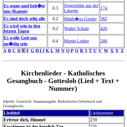
Segensbitte aus der
Es segne und beh�te
0.3
174
Liturgie
uns (Kanon)
Es sind doch selig alle
0.2
582
Matth�us Greiter
Es wird sein in den
0.2
Walter Schulz
426
letzten Tagen
Es wolle Gott uns
0.4
Martin Luther
280
gn�dig sein
A
B
C
D
E
F
G
H
I
J
K
L
M
N
O
P
Q
R
S
T
U
V
W
X
Y
Z
Kirchenlieder - Katholisches
Gesangbuch - Gotteslob (Lied + Text +
Nummer)
(Quelle: Gotteslob. Stammausgabe. Katholisches Gebetbuch und
Gesangbuch)
Liedtitel
Liednummer
Erfreue dich, Himmel
259
Erschienen ist der herrlich Tag
225