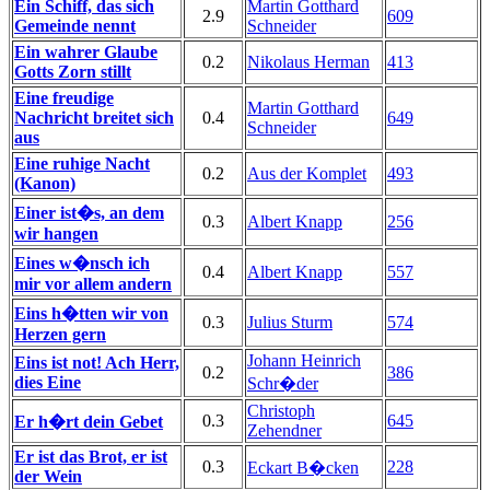
Ein Schiff, das sich
Martin Gotthard
2.9
609
Gemeinde nennt
Schneider
Ein wahrer Glaube
0.2
Nikolaus Herman
413
Gotts Zorn stillt
Eine freudige
Martin Gotthard
Nachricht breitet sich
0.4
649
Schneider
aus
Eine ruhige Nacht
0.2
Aus der Komplet
493
(Kanon)
Einer ist�s, an dem
0.3
Albert Knapp
256
wir hangen
Eines w�nsch ich
0.4
Albert Knapp
557
mir vor allem andern
Eins h�tten wir von
0.3
Julius Sturm
574
Herzen gern
Johann Heinrich
Eins ist not! Ach Herr,
0.2
386
dies Eine
Schr�der
Christoph
0.3
645
Er h�rt dein Gebet
Zehendner
Er ist das Brot, er ist
0.3
228
Eckart B�cken
der Wein