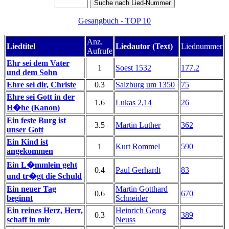
Gesangbuch - TOP 10
Anz.
Liedtitel
Liedautor (Text)
Liednummer
Aufrufe
Ehr sei dem Vater
1
Soest 1532
177.2
und dem Sohn
Ehre sei dir, Christe
0.3
Salzburg um 1350
75
Ehre sei Gott in der
1.6
Lukas 2,14
26
H�he (Kanon)
Ein feste Burg ist
3.5
Martin Luther
362
unser Gott
Ein Kind ist
1
Kurt Rommel
590
angekommen
Ein L�mmlein geht
0.4
Paul Gerhardt
83
und tr�gt die Schuld
Ein neuer Tag
Martin Gotthard
0.6
670
beginnt
Schneider
Ein reines Herz, Herr,
Heinrich Georg
0.3
389
schaff in mir
Neuss