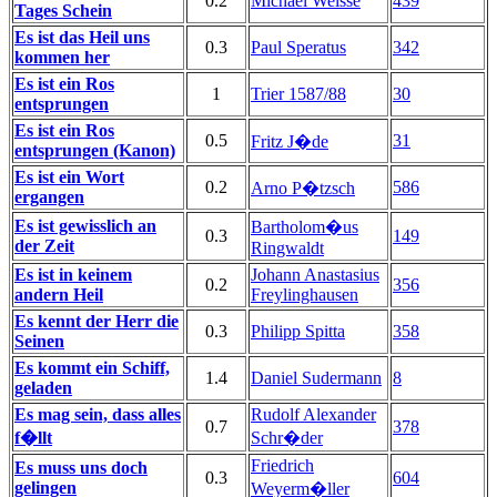
0.2
Michael Weisse
439
Tages Schein
Es ist das Heil uns
0.3
Paul Speratus
342
kommen her
Es ist ein Ros
1
Trier 1587/88
30
entsprungen
Es ist ein Ros
0.5
31
Fritz J�de
entsprungen (Kanon)
Es ist ein Wort
0.2
586
Arno P�tzsch
ergangen
Es ist gewisslich an
Bartholom�us
0.3
149
der Zeit
Ringwaldt
Es ist in keinem
Johann Anastasius
0.2
356
andern Heil
Freylinghausen
Es kennt der Herr die
0.3
Philipp Spitta
358
Seinen
Es kommt ein Schiff,
1.4
Daniel Sudermann
8
geladen
Es mag sein, dass alles
Rudolf Alexander
0.7
378
f�llt
Schr�der
Friedrich
Es muss uns doch
0.3
604
gelingen
Weyerm�ller