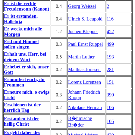
Er ist die rechte
0.4
Georg Weissel
2
Freudensonn (Kanon)
Er ist erstanden,
0.4
Ulrich S. Leupold
116
Halleluja
Er weckt mich alle
1.2
Jochen Klepper
452
Morgen
Erd und Himmel
0.3
Paul Ernst Ruppel
499
sollen singen
Erhalt uns, Herr, bei
0.5
Martin Luther
193
deinem Wort
Erhebet er sich, unser
0.2
Matthias Jorissen
281
Gott
Ermuntert euch, ihr
0.2
Lorenz Lorenzen
151
Frommen
Erneure mich, o ewigs
Johann Friedrich
0.3
390
Licht
Ruopp
Erschienen ist der
0.2
Nikolaus Herman
106
herrlich Tag
B�hmische
Erstanden ist der
0.2
105
heilig Christ
Br�der
Es geht daher des