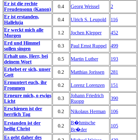
Er ist die rechte
0.4
Georg Weissel
2
Freudensonn (Kanon)
Er ist erstanden,
0.4
Ulrich S. Leupold
116
Halleluja
Er weckt mich alle
1.2
Jochen Klepper
452
Morgen
Erd und Himmel
0.3
Paul Ernst Ruppel
499
sollen singen
Erhalt uns, Herr, bei
0.5
Martin Luther
193
deinem Wort
Erhebet er sich, unser
0.2
Matthias Jorissen
281
Gott
Ermuntert euch, ihr
0.2
Lorenz Lorenzen
151
Frommen
Erneure mich, o ewigs
Johann Friedrich
0.3
390
Licht
Ruopp
Erschienen ist der
0.2
Nikolaus Herman
106
herrlich Tag
B�hmische
Erstanden ist der
0.2
105
heilig Christ
Br�der
Es geht daher des