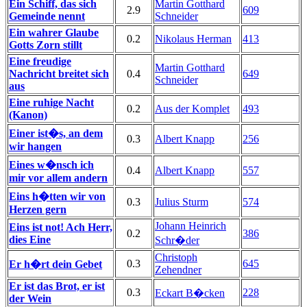
Ein Schiff, das sich
Martin Gotthard
2.9
609
Gemeinde nennt
Schneider
Ein wahrer Glaube
0.2
Nikolaus Herman
413
Gotts Zorn stillt
Eine freudige
Martin Gotthard
Nachricht breitet sich
0.4
649
Schneider
aus
Eine ruhige Nacht
0.2
Aus der Komplet
493
(Kanon)
Einer ist�s, an dem
0.3
Albert Knapp
256
wir hangen
Eines w�nsch ich
0.4
Albert Knapp
557
mir vor allem andern
Eins h�tten wir von
0.3
Julius Sturm
574
Herzen gern
Johann Heinrich
Eins ist not! Ach Herr,
0.2
386
dies Eine
Schr�der
Christoph
0.3
645
Er h�rt dein Gebet
Zehendner
Er ist das Brot, er ist
0.3
228
Eckart B�cken
der Wein