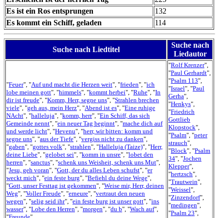
Es ist ein Ros entsprungen
132
Es kommt ein Schiff, geladen
114
Suche nach
Suche nach Liedtitel
Liedautor
"
Rolf Krenzer
",
"
Paul Gerhardt
",
"
Psalm 113
",
"
Feuer
", "
Auf und macht die Herzen weit
", "
frieden
", "
ich
"
Israel
", "
Paul
lobe meinen gott
", "
himmels
", "
kommt herbei
", "
Ruhe
", "
In
Gerha
",
dir ist freude
", "
Komm, Herr, segne uns
", "
Strahlen brechen
"
Henkys
",
viele
", "
geh aus, mein Herz
", "
Abend ist es
", "
Eine ruhige
"
Friedrich
NAcht
", "
halleluja
", "
komm, herr
", "
Ein Schiff, das sich
Gottlieb
Gemeinde nennt
", "
ein neuer Tag beginnt
", "
mache dich auf
Klopstock
",
und werde licht
", "
Hevenu
", "
herr, wir bitten: komm und
"
Psalm
", "
peter
segne uns
", "
aus der Tiefe
", "
vergiss nicht zu danken
",
strauch
",
"
gaben
", "
gottes volk
", "
strahlen
", "
Halleluja (Taize)
", "
Herr,
"
Block
", "
Psalm
deine Liebe
", "
gelobet sei
", "
komm in unsre
", "
lobet den
34
", "
Jochen
herren
", "
sanctus
", "
schenk uns Weisheit, schenk uns Mut
",
Klepper
",
"
Jesu, geh voran
", "
Gott, der du alles Leben schufst
", "
er
"
hertzsch
",
weckt mich
", "
ein feste burg
", "
Befiehl du deine Wege
",
"
Trautwein
",
"
Gott, unser Festtag ist gekommen
", "
Weise mir, Herr, deinen
"
Weissel
",
Weg
", "
Voller Freude
", "
erneure
", "
vertraut den neuen
"
Zinzendorf
",
wegen
", "
selig seid ihr
", "
ein feste burg ist unser gott
", "
ins
"
medingen
",
wasser
", "
Lobe den Herren
", "
morgen
", "
du b
", "
Wach auf
",
"
Psalm 23
",
"
Freunde
"