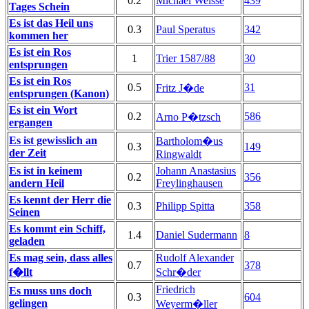
0.2
Michael Weisse
439
Tages Schein
Es ist das Heil uns
0.3
Paul Speratus
342
kommen her
Es ist ein Ros
1
Trier 1587/88
30
entsprungen
Es ist ein Ros
0.5
31
Fritz J�de
entsprungen (Kanon)
Es ist ein Wort
0.2
586
Arno P�tzsch
ergangen
Es ist gewisslich an
Bartholom�us
0.3
149
der Zeit
Ringwaldt
Es ist in keinem
Johann Anastasius
0.2
356
andern Heil
Freylinghausen
Es kennt der Herr die
0.3
Philipp Spitta
358
Seinen
Es kommt ein Schiff,
1.4
Daniel Sudermann
8
geladen
Es mag sein, dass alles
Rudolf Alexander
0.7
378
f�llt
Schr�der
Friedrich
Es muss uns doch
0.3
604
gelingen
Weyerm�ller