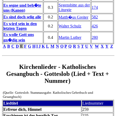
Segensbitte aus der
Es segne und beh�te
0.3
174
Liturgie
uns (Kanon)
Es sind doch selig alle
0.2
582
Matth�us Greiter
Es wird sein in den
0.2
Walter Schulz
426
letzten Tagen
Es wolle Gott uns
0.4
Martin Luther
280
gn�dig sein
A
B
C
D
E
F
G
H
I
J
K
L
M
N
O
P
Q
R
S
T
U
V
W
X
Y
Z
Kirchenlieder - Katholisches
Gesangbuch - Gotteslob (Lied + Text +
Nummer)
(Quelle: Gotteslob. Stammausgabe. Katholisches Gebetbuch und
Gesangbuch)
Liedtitel
Liednummer
Erfreue dich, Himmel
259
Erschienen ist der herrlich Tag
225