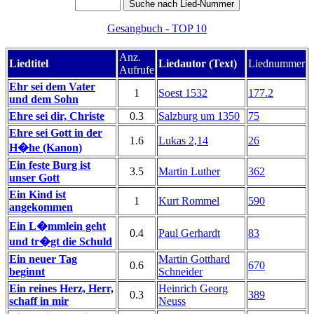
Gesangbuch - TOP 10
Anz.
Liedtitel
Liedautor (Text)
Liednummer
Aufrufe
Ehr sei dem Vater
1
Soest 1532
177.2
und dem Sohn
Ehre sei dir, Christe
0.3
Salzburg um 1350
75
Ehre sei Gott in der
1.6
Lukas 2,14
26
H�he (Kanon)
Ein feste Burg ist
3.5
Martin Luther
362
unser Gott
Ein Kind ist
1
Kurt Rommel
590
angekommen
Ein L�mmlein geht
0.4
Paul Gerhardt
83
und tr�gt die Schuld
Ein neuer Tag
Martin Gotthard
0.6
670
beginnt
Schneider
Ein reines Herz, Herr,
Heinrich Georg
0.3
389
schaff in mir
Neuss