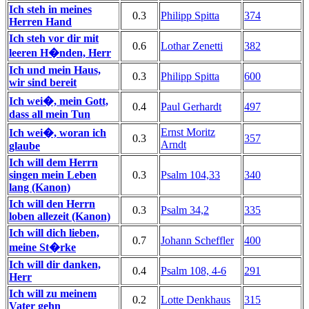
Ich steh in meines
0.3
Philipp Spitta
374
Herren Hand
Ich steh vor dir mit
0.6
Lothar Zenetti
382
leeren H�nden, Herr
Ich und mein Haus,
0.3
Philipp Spitta
600
wir sind bereit
Ich wei�, mein Gott,
0.4
Paul Gerhardt
497
dass all mein Tun
Ernst Moritz
Ich wei�, woran ich
0.3
357
Arndt
glaube
Ich will dem Herrn
singen mein Leben
0.3
Psalm 104,33
340
lang (Kanon)
Ich will den Herrn
0.3
Psalm 34,2
335
loben allezeit (Kanon)
Ich will dich lieben,
0.7
Johann Scheffler
400
meine St�rke
Ich will dir danken,
0.4
Psalm 108, 4-6
291
Herr
Ich will zu meinem
0.2
Lotte Denkhaus
315
Vater gehn