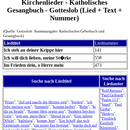
Kirchenlieder - Katholisches
Gesangbuch - Gotteslob (Lied + Text +
Nummer)
(Quelle: Gotteslob. Stammausgabe. Katholisches Gebetbuch und
Gesangbuch)
Liedtitel
Liednummer
Ich steh an deiner Krippe hier
141
558
Ich will dich lieben, meine St�rke
Im Frieden dein, o Herre mein
473
Suche nach
Suche nach Liedtitel
Liedautor
"
Rolf Krenzer
",
"
Paul Gerhardt
",
"
Psalm 113
",
"
Feuer
", "
Auf und macht die Herzen weit
", "
frieden
", "
ich
"
Israel
", "
Paul
lobe meinen gott
", "
himmels
", "
kommt herbei
", "
Ruhe
", "
In
Gerha
",
dir ist freude
", "
Komm, Herr, segne uns
", "
Strahlen brechen
"
Henkys
",
viele
", "
geh aus, mein Herz
", "
Abend ist es
", "
Eine ruhige
"
Friedrich
NAcht
", "
halleluja
", "
komm, herr
", "
Ein Schiff, das sich
Gottlieb
Gemeinde nennt
", "
ein neuer Tag beginnt
", "
mache dich auf
Klopstock
",
und werde licht
", "
Hevenu
", "
herr, wir bitten: komm und