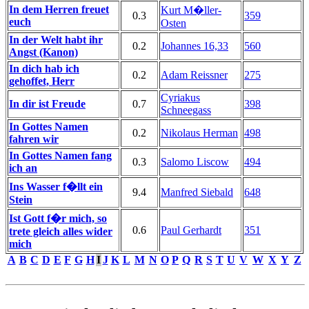
In dem Herren freuet
Kurt M�ller-
0.3
359
euch
Osten
In der Welt habt ihr
0.2
Johannes 16,33
560
Angst (Kanon)
In dich hab ich
0.2
Adam Reissner
275
gehoffet, Herr
Cyriakus
In dir ist Freude
0.7
398
Schneegass
In Gottes Namen
0.2
Nikolaus Herman
498
fahren wir
In Gottes Namen fang
0.3
Salomo Liscow
494
ich an
Ins Wasser f�llt ein
9.4
Manfred Siebald
648
Stein
Ist Gott f�r mich, so
0.6
Paul Gerhardt
351
trete gleich alles wider
mich
A
B
C
D
E
F
G
H
I
J
K
L
M
N
O
P
Q
R
S
T
U
V
W
X
Y
Z