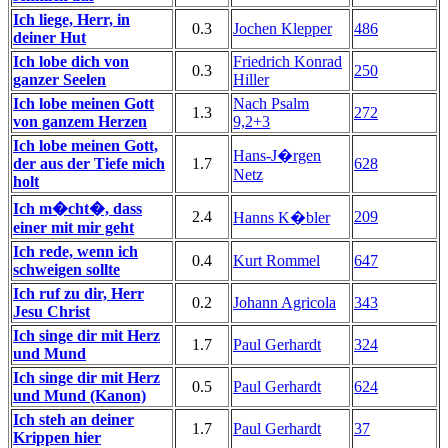
Ich liege, Herr, in
0.3
Jochen Klepper
486
deiner Hut
Ich lobe dich von
Friedrich Konrad
0.3
250
ganzer Seelen
Hiller
Ich lobe meinen Gott
Nach Psalm
1.3
272
von ganzem Herzen
9,2+3
Ich lobe meinen Gott,
Hans-J�rgen
der aus der Tiefe mich
1.7
628
Netz
holt
Ich m�cht�, dass
2.4
209
Hanns K�bler
einer mit mir geht
Ich rede, wenn ich
0.4
Kurt Rommel
647
schweigen sollte
Ich ruf zu dir, Herr
0.2
Johann Agricola
343
Jesu Christ
Ich singe dir mit Herz
1.7
Paul Gerhardt
324
und Mund
Ich singe dir mit Herz
0.5
Paul Gerhardt
624
und Mund (Kanon)
Ich steh an deiner
1.7
Paul Gerhardt
37
Krippen hier