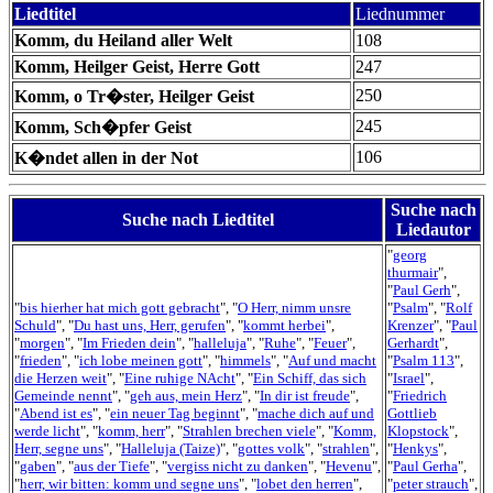
Liedtitel
Liednummer
Komm, du Heiland aller Welt
108
Komm, Heilger Geist, Herre Gott
247
250
Komm, o Tr�ster, Heilger Geist
245
Komm, Sch�pfer Geist
106
K�ndet allen in der Not
Suche nach
Suche nach Liedtitel
Liedautor
"
georg
thurmair
",
"
Paul Gerh
",
"
bis hierher hat mich gott gebracht
", "
O Herr, nimm unsre
"
Psalm
", "
Rolf
Schuld
", "
Du hast uns, Herr, gerufen
", "
kommt herbei
",
Krenzer
", "
Paul
"
morgen
", "
Im Frieden dein
", "
halleluja
", "
Ruhe
", "
Feuer
",
Gerhardt
",
"
frieden
", "
ich lobe meinen gott
", "
himmels
", "
Auf und macht
"
Psalm 113
",
die Herzen weit
", "
Eine ruhige NAcht
", "
Ein Schiff, das sich
"
Israel
",
Gemeinde nennt
", "
geh aus, mein Herz
", "
In dir ist freude
",
"
Friedrich
"
Abend ist es
", "
ein neuer Tag beginnt
", "
mache dich auf und
Gottlieb
werde licht
", "
komm, herr
", "
Strahlen brechen viele
", "
Komm,
Klopstock
",
Herr, segne uns
", "
Halleluja (Taize)
", "
gottes volk
", "
strahlen
",
"
Henkys
",
"
gaben
", "
aus der Tiefe
", "
vergiss nicht zu danken
", "
Hevenu
",
"
Paul Gerha
",
"
herr, wir bitten: komm und segne uns
", "
lobet den herren
",
"
peter strauch
",