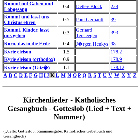
Kommt mit Gaben und
0.4
Detlev Block
229
Lobgesang
Kommt und lasst uns
0.5
Paul Gerhardt
39
Christus ehren
Kommt, Kinder, lasst
Gerhard
0.3
393
uns gehen
Tersteegen
Korn, das in die Erde
0.4
98
J�rgen Henkys
Kyrie eleison
1.5
178.2
Kyrie eleison (orthodox)
0.9
178.9
1.1
178.12
Kyrie eleison (Taiz�)
A
B
C
D
E
F
G
H
I
J
K
L
M
N
O
P
Q
R
S
T
U
V
W
X
Y
Z
Kirchenlieder - Katholisches
Gesangbuch - Gotteslob (Lied + Text +
Nummer)
(Quelle: Gotteslob. Stammausgabe. Katholisches Gebetbuch und
Gesangbuch)