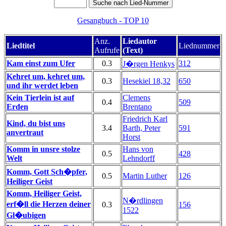
Gesangbuch - TOP 10
Anz.
Liedautor
Liedtitel
Liednummer
Aufrufe
(Text)
Kam einst zum Ufer
0.3
312
J�rgen Henkys
Kehret um, kehret um,
0.3
Hesekiel 18,32
650
und ihr werdet leben
Kein Tierlein ist auf
Clemens
0.4
509
Erden
Brentano
Friedrich Karl
Kind, du bist uns
3.4
Barth, Peter
591
anvertraut
Horst
Komm in unsre stolze
Hans von
0.5
428
Welt
Lehndorff
Komm, Gott Sch�pfer,
0.5
Martin Luther
126
Heiliger Geist
Komm, Heiliger Geist,
N�rdlingen
erf�ll die Herzen deiner
0.3
156
1522
Gl�ubigen