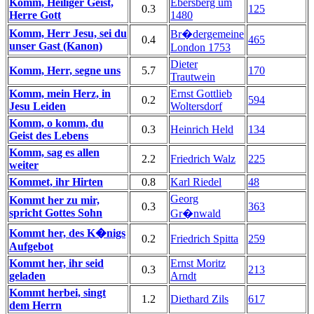
Komm, Heiliger Geist,
Ebersberg um
0.3
125
Herre Gott
1480
Komm, Herr Jesu, sei du
Br�dergemeine
0.4
465
unser Gast (Kanon)
London 1753
Dieter
Komm, Herr, segne uns
5.7
170
Trautwein
Komm, mein Herz, in
Ernst Gottlieb
0.2
594
Jesu Leiden
Woltersdorf
Komm, o komm, du
0.3
Heinrich Held
134
Geist des Lebens
Komm, sag es allen
2.2
Friedrich Walz
225
weiter
Kommet, ihr Hirten
0.8
Karl Riedel
48
Georg
Kommt her zu mir,
0.3
363
spricht Gottes Sohn
Gr�nwald
Kommt her, des K�nigs
0.2
Friedrich Spitta
259
Aufgebot
Kommt her, ihr seid
Ernst Moritz
0.3
213
geladen
Arndt
Kommt herbei, singt
1.2
Diethard Zils
617
dem Herrn