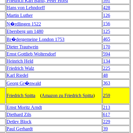
Friedrich Karl Barth, Peter Horst
591
Hans von Lehndorff
428
Martin Luther
126
156
N�rdlingen 1522
Ebersberg um 1480
125
465
Br�dergemeine London 1753
Dieter Trautwein
170
Ernst Gottlieb Woltersdorf
594
Heinrich Held
134
Friedrich Walz
225
Karl Riedel
48
363
Georg Gr�nwald
Friedrich Spitta
(
Amazon zu Friedrich Spitta
)
259
Ernst Moritz Arndt
213
Diethard Zils
617
Detlev Block
229
Paul Gerhardt
39