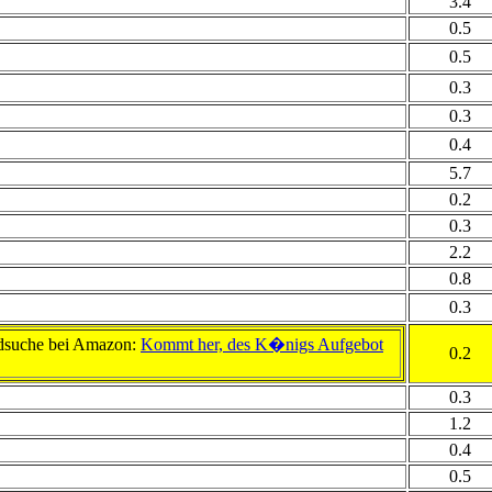
3.4
0.5
0.5
0.3
0.3
0.4
5.7
0.2
0.3
2.2
0.8
0.3
dsuche bei Amazon:
Kommt her, des K�nigs Aufgebot
0.2
0.3
1.2
0.4
0.5