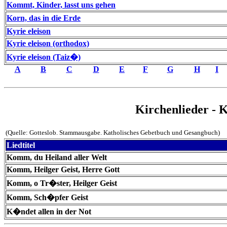
Kommt, Kinder, lasst uns gehen
Korn, das in die Erde
Kyrie eleison
Kyrie eleison (orthodox)
Kyrie eleison (Taiz�)
A
B
C
D
E
F
G
H
I
Kirchenlieder - 
(Quelle: Gotteslob. Stammausgabe. Katholisches Gebetbuch und Gesangbuch)
Liedtitel
Komm, du Heiland aller Welt
Komm, Heilger Geist, Herre Gott
Komm, o Tr�ster, Heilger Geist
Komm, Sch�pfer Geist
K�ndet allen in der Not