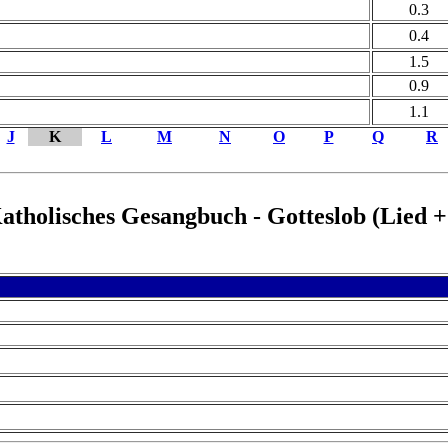
0.3
0.4
1.5
0.9
1.1
J
K
L
M
N
O
P
Q
R
Katholisches Gesangbuch - Gotteslob (Lied