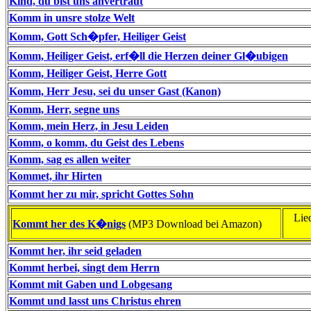
Kind, du bist uns anvertraut
Komm in unsre stolze Welt
Komm, Gott Sch�pfer, Heiliger Geist
Komm, Heiliger Geist, erf�ll die Herzen deiner Gl�ubigen
Komm, Heiliger Geist, Herre Gott
Komm, Herr Jesu, sei du unser Gast (Kanon)
Komm, Herr, segne uns
Komm, mein Herz, in Jesu Leiden
Komm, o komm, du Geist des Lebens
Komm, sag es allen weiter
Kommet, ihr Hirten
Kommt her zu mir, spricht Gottes Sohn
Lie
Kommt her des K�nigs
(MP3 Download bei Amazon)
Kommt her, ihr seid geladen
Kommt herbei, singt dem Herrn
Kommt mit Gaben und Lobgesang
Kommt und lasst uns Christus ehren