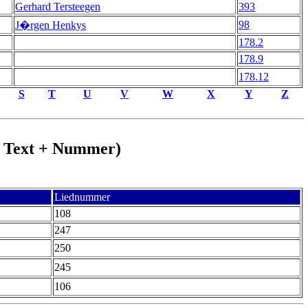
Gerhard Tersteegen
393
98
J�rgen Henkys
178.2
178.9
178.12
S
T
U
V
W
X
Y
Z
 + Text + Nummer)
Liednummer
108
247
250
245
106