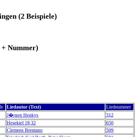
ngen (2 Beispiele)
xt + Nummer)
fe
Liedautor (Text)
Liednummer
312
J�rgen Henkys
Hesekiel 18,32
650
Clemens Brentano
509