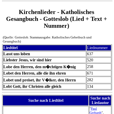
Kirchenlieder - Katholisches
Gesangbuch - Gotteslob (Lied + Text +
Nummer)
(Quelle: Gotteslob. Stammausgabe. Katholisches Gebetbuch und
Gesangbuch)
Liedtitel
Liednummer
Lasst uns loben
637
Liebster Jesus, wir sind hier
520
258
Lobe den Herren, den m�chtigen K�nig
Lobet den Herren, alle die ihn ehren
671
282
Lobet und preiset, ihr V�lker, den Herrn
Lobt Gott, ihr Christen alle gleich
134
Suche nach
Suche nach Liedtitel
Liedautor
"
Paul
Gerhardt
",