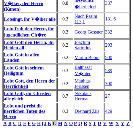
m�ndlich
0.8
337
V�lker, den Herrn
�berliefert
(Kanon)
Nach Psalm
0.3
181.6
Lobsingt, ihr V�lker alle
117,1
Lobt froh den Herrn, ihr
0.3
Georg Gessner
332
jugendlichen Ch�re
Lobt Gott den Herrn, ihr
Joachim
0.2
293
Heiden all
Sartorius
Lobt Gott in allen
0.2
Martin Behm
500
Landen
Balthasar
Lobt Gott in seinem
0.3
589
Heiligtum
M�nter
Lobt Gott, den Herrn der
Matthias
0.2
300
Herrlichkeit
Jorissen
Lobt Gott, ihr Christen
Nikolaus
0.7
27
alle gleich
Herman
Lobt und preist die
herrlichen Taten des
0.3
Diethard Zils
429
Herrn
A
B
C
D
E
F
G
H
I
J
K
L
M
N
O
P
Q
R
S
T
U
V
W
X
Y
Z