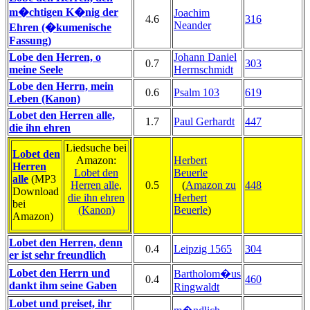
m�chtigen K�nig der
Joachim
4.6
316
Neander
Ehren (�kumenische
Fassung)
Lobe den Herren, o
Johann Daniel
0.7
303
meine Seele
Herrnschmidt
Lobe den Herrn, mein
0.6
Psalm 103
619
Leben (Kanon)
Lobet den Herren alle,
1.7
Paul Gerhardt
447
die ihn ehren
Liedsuche bei
Lobet den
Amazon:
Herbert
Herren
Lobet den
Beuerle
alle
(MP3
Herren alle,
0.5
(
Amazon zu
448
Download
die ihn ehren
Herbert
bei
(Kanon)
Beuerle
)
Amazon)
Lobet den Herren, denn
0.4
Leipzig 1565
304
er ist sehr freundlich
Lobet den Herrn und
Bartholom�us
0.4
460
dankt ihm seine Gaben
Ringwaldt
Lobet und preiset, ihr