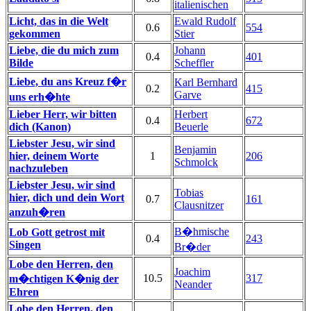
italienischen
Licht, das in die Welt
Ewald Rudolf
0.6
554
gekommen
Stier
Liebe, die du mich zum
Johann
0.4
401
Bilde
Scheffler
Liebe, du ans Kreuz f�r
Karl Bernhard
0.2
415
Garve
uns erh�hte
Lieber Herr, wir bitten
Herbert
0.4
672
dich (Kanon)
Beuerle
Liebster Jesu, wir sind
Benjamin
hier, deinem Worte
1
206
Schmolck
nachzuleben
Liebster Jesu, wir sind
Tobias
hier, dich und dein Wort
0.7
161
Clausnitzer
anzuh�ren
B�hmische
Lob Gott getrost mit
0.4
243
Singen
Br�der
Lobe den Herren, den
Joachim
10.5
317
m�chtigen K�nig der
Neander
Ehren
Lobe den Herren, den