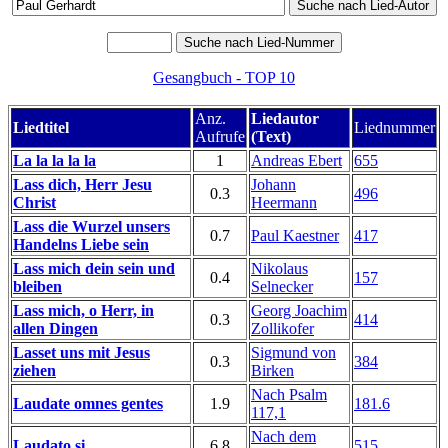
Gesangbuch - TOP 10
Anz.
Liedautor
Liedtitel
Liednummer
Aufrufe
(Text)
La la la la la
1
Andreas Ebert
655
Lass dich, Herr Jesu
Johann
0.3
496
Christ
Heermann
Lass die Wurzel unsers
0.7
Paul Kaestner
417
Handelns Liebe sein
Lass mich dein sein und
Nikolaus
0.4
157
bleiben
Selnecker
Lass mich, o Herr, in
Georg Joachim
0.3
414
allen Dingen
Zollikofer
Lasset uns mit Jesus
Sigmund von
0.3
384
ziehen
Birken
Nach Psalm
Laudate omnes gentes
1.9
181.6
117,1
Nach dem
Laudato si
6.8
515