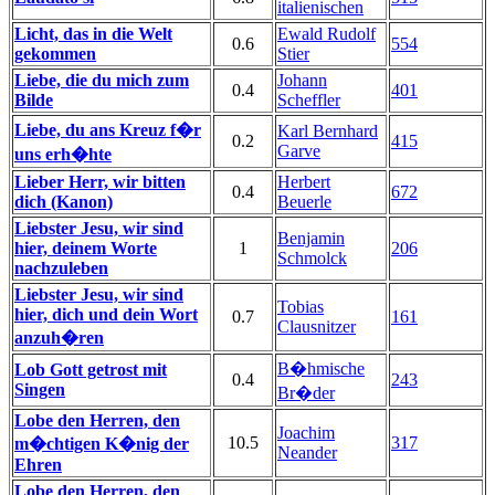
italienischen
Licht, das in die Welt
Ewald Rudolf
0.6
554
gekommen
Stier
Liebe, die du mich zum
Johann
0.4
401
Bilde
Scheffler
Liebe, du ans Kreuz f�r
Karl Bernhard
0.2
415
Garve
uns erh�hte
Lieber Herr, wir bitten
Herbert
0.4
672
dich (Kanon)
Beuerle
Liebster Jesu, wir sind
Benjamin
hier, deinem Worte
1
206
Schmolck
nachzuleben
Liebster Jesu, wir sind
Tobias
hier, dich und dein Wort
0.7
161
Clausnitzer
anzuh�ren
B�hmische
Lob Gott getrost mit
0.4
243
Singen
Br�der
Lobe den Herren, den
Joachim
10.5
317
m�chtigen K�nig der
Neander
Ehren
Lobe den Herren, den