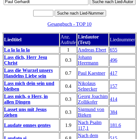
Gesangbuch - TOP 10
Anz.
Liedautor
Liedtitel
Liednummer
Aufrufe
(Text)
La la la la la
1
Andreas Ebert
655
Lass dich, Herr Jesu
Johann
0.3
496
Christ
Heermann
Lass die Wurzel unsers
0.7
Paul Kaestner
417
Handelns Liebe sein
Lass mich dein sein und
Nikolaus
0.4
157
bleiben
Selnecker
Lass mich, o Herr, in
Georg Joachim
0.3
414
allen Dingen
Zollikofer
Lasset uns mit Jesus
Sigmund von
0.3
384
ziehen
Birken
Nach Psalm
Laudate omnes gentes
1.9
181.6
117,1
Nach dem
Laudato si
6.8
515