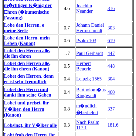
m�chtigen K�nig der
Joachim
4.6
316
Neander
Ehren (�kumenische
Fassung)
Lobe den Herren, o
Johann Daniel
0.7
303
meine Seele
Herrnschmidt
Lobe den Herrn, mein
0.6
Psalm 103
619
Leben (Kanon)
Lobet den Herren alle,
1.7
Paul Gerhardt
447
die ihn ehren
Lobet den Herren alle,
Herbert
0.5
448
die ihn ehren (Kanon)
Beuerle
Lobet den Herren, denn
0.4
Leipzig 1565
304
er ist sehr freundlich
Lobet den Herrn und
Bartholom�us
0.4
460
dankt ihm seine Gaben
Ringwaldt
Lobet und preiset, ihr
m�ndlich
0.8
337
V�lker, den Herrn
�berliefert
(Kanon)
Nach Psalm
0.3
181.6
Lobsingt, ihr V�lker alle
117,1
Lobt froh den Herrn, ihr