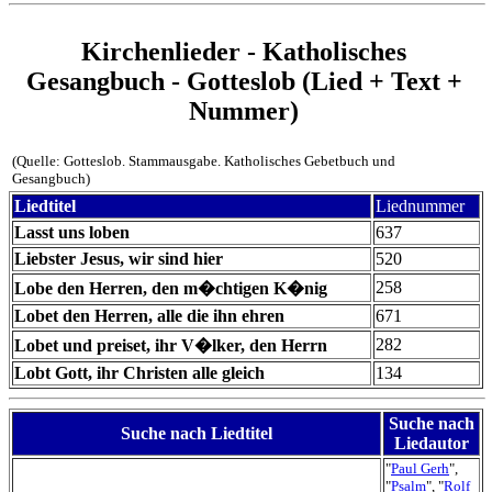
Kirchenlieder - Katholisches
Gesangbuch - Gotteslob (Lied + Text +
Nummer)
(Quelle: Gotteslob. Stammausgabe. Katholisches Gebetbuch und
Gesangbuch)
Liedtitel
Liednummer
Lasst uns loben
637
Liebster Jesus, wir sind hier
520
258
Lobe den Herren, den m�chtigen K�nig
Lobet den Herren, alle die ihn ehren
671
282
Lobet und preiset, ihr V�lker, den Herrn
Lobt Gott, ihr Christen alle gleich
134
Suche nach
Suche nach Liedtitel
Liedautor
"
Paul Gerh
",
"
Psalm
", "
Rolf