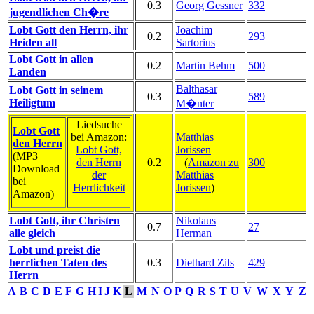
0.3
Georg Gessner
332
jugendlichen Ch�re
Lobt Gott den Herrn, ihr
Joachim
0.2
293
Heiden all
Sartorius
Lobt Gott in allen
0.2
Martin Behm
500
Landen
Balthasar
Lobt Gott in seinem
0.3
589
Heiligtum
M�nter
Liedsuche
Lobt Gott
bei Amazon:
Matthias
den Herrn
Lobt Gott,
Jorissen
(MP3
den Herrn
0.2
(
Amazon zu
300
Download
der
Matthias
bei
Herrlichkeit
Jorissen
)
Amazon)
Lobt Gott, ihr Christen
Nikolaus
0.7
27
alle gleich
Herman
Lobt und preist die
herrlichen Taten des
0.3
Diethard Zils
429
Herrn
A
B
C
D
E
F
G
H
I
J
K
L
M
N
O
P
Q
R
S
T
U
V
W
X
Y
Z