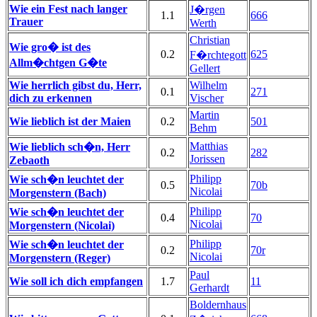
Wie ein Fest nach langer
J�rgen
1.1
666
Trauer
Werth
Christian
Wie gro� ist des
0.2
625
F�rchtegott
Allm�chtgen G�te
Gellert
Wie herrlich gibst du, Herr,
Wilhelm
0.1
271
dich zu erkennen
Vischer
Martin
Wie lieblich ist der Maien
0.2
501
Behm
Matthias
Wie lieblich sch�n, Herr
0.2
282
Jorissen
Zebaoth
Philipp
Wie sch�n leuchtet der
0.5
70b
Nicolai
Morgenstern (Bach)
Philipp
Wie sch�n leuchtet der
0.4
70
Nicolai
Morgenstern (Nicolai)
Philipp
Wie sch�n leuchtet der
0.2
70r
Nicolai
Morgenstern (Reger)
Paul
Wie soll ich dich empfangen
1.7
11
Gerhardt
Boldernhaus