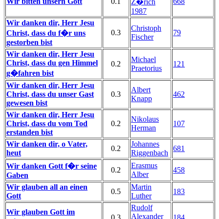
Wir bitten unsern Gott
0.1
668
Z�rich
1987
Wir danken dir, Herr Jesu
Christoph
0.3
79
Christ, dass du f�r uns
Fischer
gestorben bist
Wir danken dir, Herr Jesu
Michael
Christ, dass du gen Himmel
0.2
121
Praetorius
g�fahren bist
Wir danken dir, Herr Jesu
Albert
Christ, dass du unser Gast
0.3
462
Knapp
gewesen bist
Wir danken dir, Herr Jesu
Nikolaus
Christ, dass du vom Tod
0.2
107
Herman
erstanden bist
Wir danken dir, o Vater,
Johannes
0.2
681
heut
Riggenbach
Erasmus
Wir danken Gott f�r seine
0.2
458
Alber
Gaben
Wir glauben all an einen
Martin
0.5
183
Gott
Luther
Rudolf
Wir glauben Gott im
Alexander
0.3
184