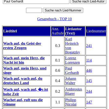
Gesangbuch - TOP 10
Anz.
Liedautor
Liedtitel
Liednummer
Aufrufe
(Text)
Karl
Wach auf, du Geist der
Heinrich
0.3
241
ersten Zeugen
von
Bogatzky
Wach auf, mein Herz, die
Lorenz
0.1
114
Nacht ist hin
Lorenzen
Wach auf, mein Herz, und
Paul
0.6
446
singe
Gerhardt
Wach auf, wach auf, du
Johann
0.4
145
deutsches Land
Walter
Ambrosius
Wach auf, wach auf, �s ist
0.2
244
Blarer
hohe Zeit
Wachet auf, ruft uns die
Philipp
1.1
147
Stimme
Nicolai