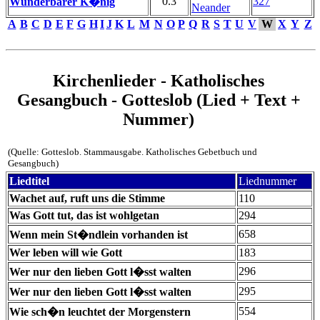
0.3
327
Wunderbarer K�nig
Neander
A
B
C
D
E
F
G
H
I
J
K
L
M
N
O
P
Q
R
S
T
U
V
W
X
Y
Z
Kirchenlieder - Katholisches
Gesangbuch - Gotteslob (Lied + Text +
Nummer)
(Quelle: Gotteslob. Stammausgabe. Katholisches Gebetbuch und
Gesangbuch)
Liedtitel
Liednummer
Wachet auf, ruft uns die Stimme
110
Was Gott tut, das ist wohlgetan
294
658
Wenn mein St�ndlein vorhanden ist
Wer leben will wie Gott
183
296
Wer nur den lieben Gott l�sst walten
295
Wer nur den lieben Gott l�sst walten
554
Wie sch�n leuchtet der Morgenstern