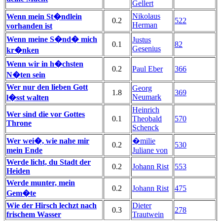
Gellert
Nikolaus
Wenn mein St�ndlein
0.2
522
Herman
vorhanden ist
Wenn meine S�nd� mich
Justus
0.1
82
Gesenius
kr�nken
Wenn wir in h�chsten
0.2
Paul Eber
366
N�ten sein
Wer nur den lieben Gott
Georg
1.8
369
Neumark
l�sst walten
Heinrich
Wer sind die vor Gottes
0.1
Theobald
570
Throne
Schenck
Wer wei�, wie nahe mir
�milie
0.2
530
mein Ende
Juliane von
Werde licht, du Stadt der
0.2
Johann Rist
553
Heiden
Werde munter, mein
0.2
Johann Rist
475
Gem�te
Wie der Hirsch lechzt nach
Dieter
0.3
278
frischem Wasser
Trautwein