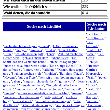
Wir sagen euch an den lieben Advent
115
223
Wir wollen alle fr�hlich sein
Wohl denen, die da wandeln
614
Suche nach
Suche nach Liedtitel
Liedautor
"
Paul Gerh
",
"
Rolf Krenzer
",
"
Paul
"
bis hierher hat mich gott gebracht
", "
O Herr, nimm unsre
Gerhardt
",
Schuld
", "
morgen
", "
himmels
", "
frieden
", "
kommt herbei
",
"
Psalm 113
",
"
Ruhe
", "
ich lobe meinen gott
", "
Feuer
", "
Auf und macht die
"
Israel
", "
Paul
Herzen weit
", "
geh aus, mein Herz
", "
Abend ist es
", "
Ein
Gerha
",
Schiff, das sich Gemeinde nennt
", "
ein neuer Tag beginnt
",
"
Henkys
",
"
mache dich auf und werde licht
", "
Eine ruhige NAcht
", "
In
"
Friedrich
dir ist freude
", "
komm, herr
", "
halleluja
", "
Komm, Herr, segne
Gottlieb
uns
", "
Strahlen brechen viele
", "
strahlen
", "
Halleluja (Taize)
",
Klopstock
",
"
Hevenu
", "
aus der Tiefe
", "
herr, wir bitten: komm und segne
"
Psalm
", "
peter
uns
", "
gaben
", "
vergiss nicht zu danken
", "
gottes volk
", "
Jesu,
strauch
",
geh voran
", "
Herr, deine Liebe
", "
Gott, der du alles Leben
"
Block
",
schufst
", "
komm in unsre
", "
lobet den herren
", "
gelobet sei
",
"
Psalm 34
",
"
sanctus
", "
schenk uns Weisheit, schenk uns Mut
", "
erneure
",
"
Jochen
"
Weise mir, Herr, deinen Weg
", "
selig seid ihr
", "
ein feste
Klepper
",
burg
", "
er weckt mich
", "
vertraut den neuen wegen
", "
Lobe
"
hertzsch
",
den Herren
", "
Befiehl du deine Wege
", "
Gott, unser Festtag ist
"
Trautwein
",
gekommen
", "
ein feste burg ist unser gott
", "
ins wasser
",
"
Weissel
",