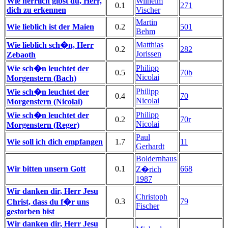
Wie herrlich gibst du, Herr,
Wilhelm
0.1
271
dich zu erkennen
Vischer
Martin
Wie lieblich ist der Maien
0.2
501
Behm
Matthias
Wie lieblich sch�n, Herr
0.2
282
Jorissen
Zebaoth
Philipp
Wie sch�n leuchtet der
0.5
70b
Nicolai
Morgenstern (Bach)
Philipp
Wie sch�n leuchtet der
0.4
70
Nicolai
Morgenstern (Nicolai)
Philipp
Wie sch�n leuchtet der
0.2
70r
Nicolai
Morgenstern (Reger)
Paul
Wie soll ich dich empfangen
1.7
11
Gerhardt
Boldernhaus
Wir bitten unsern Gott
0.1
668
Z�rich
1987
Wir danken dir, Herr Jesu
Christoph
0.3
79
Christ, dass du f�r uns
Fischer
gestorben bist
Wir danken dir, Herr Jesu