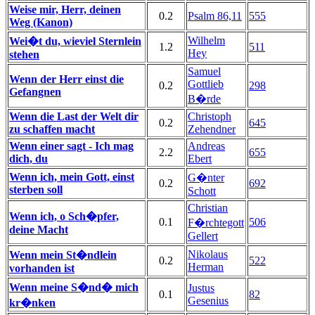
Weise mir, Herr, deinen
0.2
Psalm 86,11
555
Weg (Kanon)
Wilhelm
Wei�t du, wieviel Sternlein
1.2
511
Hey
stehen
Samuel
Wenn der Herr einst die
Gottlieb
0.2
298
Gefangnen
B�rde
Wenn die Last der Welt dir
Christoph
0.2
645
zu schaffen macht
Zehendner
Wenn einer sagt - Ich mag
Andreas
2.2
655
dich, du
Ebert
Wenn ich, mein Gott, einst
G�nter
0.2
692
sterben soll
Schott
Christian
Wenn ich, o Sch�pfer,
0.1
506
F�rchtegott
deine Macht
Gellert
Nikolaus
Wenn mein St�ndlein
0.2
522
Herman
vorhanden ist
Wenn meine S�nd� mich
Justus
0.1
82
Gesenius
kr�nken