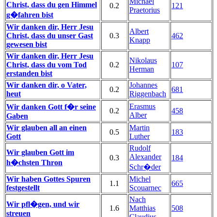
Michael
Christ, dass du gen Himmel
0.2
121
Praetorius
g�fahren bist
Wir danken dir, Herr Jesu
Albert
Christ, dass du unser Gast
0.3
462
Knapp
gewesen bist
Wir danken dir, Herr Jesu
Nikolaus
Christ, dass du vom Tod
0.2
107
Herman
erstanden bist
Wir danken dir, o Vater,
Johannes
0.2
681
heut
Riggenbach
Erasmus
Wir danken Gott f�r seine
0.2
458
Alber
Gaben
Wir glauben all an einen
Martin
0.5
183
Gott
Luther
Rudolf
Wir glauben Gott im
Alexander
0.3
184
h�chsten Thron
Schr�der
Wir haben Gottes Spuren
Michel
1.1
665
festgestellt
Scouarnec
Nach
Wir pfl�gen, und wir
1.6
Matthias
508
streuen
Claudius