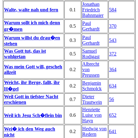
Jonathan
Walte, walte nah und fern
0.1
Friedrich
584
Bahnmaier
Warum sollt ich mich denn
Paul
0.5
370
Gerhardt
gr�men
Paul
Warum willst du drau�en
0.3
543
Gerhardt
stehen
Was Gott tut, das ist
Samuel
0.5
372
wohlgetan
Rodigast
Albrecht
Was mein Gott will, gescheh
0.2
von
364
allzeit
Preussen
Weicht, ihr Berge, fallt, ihr
Benjamin
0.2
634
Schmolck
H�gel
Weil Gott in tiefster Nacht
Dieter
0.7
56
erschienen
Trautwein
Henriette
0.6
Luise von
652
Weil ich Jesu Sch�flein bin
Hayn
Hedwig von
Wei� ich den Weg auch
0.2
641
Redern
nicht