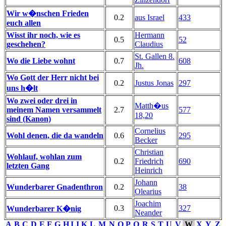
Wir w�nschen Frieden
0.2
aus Israel
433
euch allen
Wisst ihr noch, wie es
Hermann
0.5
52
geschehen?
Claudius
St. Gallen 8.
Wo die Liebe wohnt
0.7
608
Jh.
Wo Gott der Herr nicht bei
0.2
Justus Jonas
297
uns h�lt
Wo zwei oder drei in
Matth�us
meinem Namen versammelt
2.7
577
18,20
sind (Kanon)
Cornelius
Wohl denen, die da wandeln
0.6
295
Becker
Christian
Wohlauf, wohlan zum
0.2
Friedrich
690
letzten Gang
Heinrich
Johann
Wunderbarer Gnadenthron
0.2
38
Olearius
Joachim
0.3
327
Wunderbarer K�nig
Neander
A
B
C
D
E
F
G
H
I
J
K
L
M
N
O
P
Q
R
S
T
U
V
W
X
Y
Z