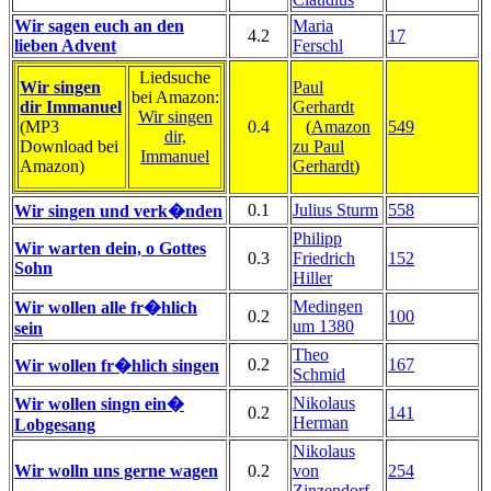
Wir sagen euch an den
Maria
4.2
17
lieben Advent
Ferschl
Liedsuche
Wir singen
Paul
bei Amazon:
dir Immanuel
Gerhardt
Wir singen
(MP3
0.4
(
Amazon
549
dir,
Download bei
zu Paul
Immanuel
Amazon)
Gerhardt
)
0.1
Julius Sturm
558
Wir singen und verk�nden
Philipp
Wir warten dein, o Gottes
0.3
Friedrich
152
Sohn
Hiller
Medingen
Wir wollen alle fr�hlich
0.2
100
um 1380
sein
Theo
0.2
167
Wir wollen fr�hlich singen
Schmid
Nikolaus
Wir wollen singn ein�
0.2
141
Herman
Lobgesang
Nikolaus
Wir wolln uns gerne wagen
0.2
von
254
Zinzendorf