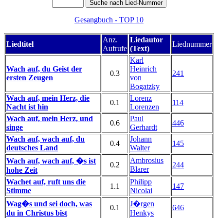
Gesangbuch - TOP 10
Anz.
Liedautor
Liedtitel
Liednummer
Aufrufe
(Text)
Karl
Wach auf, du Geist der
Heinrich
0.3
241
ersten Zeugen
von
Bogatzky
Wach auf, mein Herz, die
Lorenz
0.1
114
Nacht ist hin
Lorenzen
Wach auf, mein Herz, und
Paul
0.6
446
singe
Gerhardt
Wach auf, wach auf, du
Johann
0.4
145
deutsches Land
Walter
Ambrosius
Wach auf, wach auf, �s ist
0.2
244
Blarer
hohe Zeit
Wachet auf, ruft uns die
Philipp
1.1
147
Stimme
Nicolai
Wag�s und sei doch, was
J�rgen
0.1
646
du in Christus bist
Henkys