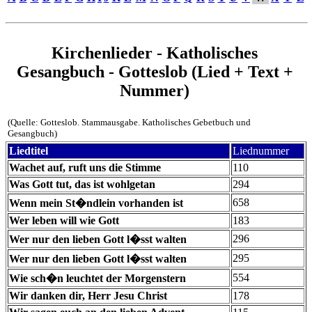
Kirchenlieder - Katholisches
Gesangbuch - Gotteslob (Lied + Text +
Nummer)
(Quelle: Gotteslob. Stammausgabe. Katholisches Gebetbuch und
Gesangbuch)
Liedtitel
Liednummer
Wachet auf, ruft uns die Stimme
110
Was Gott tut, das ist wohlgetan
294
658
Wenn mein St�ndlein vorhanden ist
Wer leben will wie Gott
183
296
Wer nur den lieben Gott l�sst walten
295
Wer nur den lieben Gott l�sst walten
554
Wie sch�n leuchtet der Morgenstern
Wir danken dir, Herr Jesu Christ
178