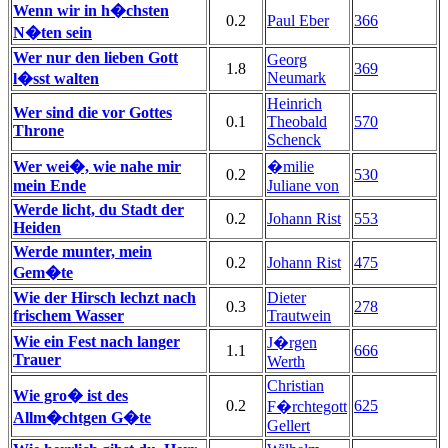
Wenn wir in h�chsten
0.2
Paul Eber
366
N�ten sein
Wer nur den lieben Gott
Georg
1.8
369
Neumark
l�sst walten
Heinrich
Wer sind die vor Gottes
0.1
Theobald
570
Throne
Schenck
Wer wei�, wie nahe mir
�milie
0.2
530
mein Ende
Juliane von
Werde licht, du Stadt der
0.2
Johann Rist
553
Heiden
Werde munter, mein
0.2
Johann Rist
475
Gem�te
Wie der Hirsch lechzt nach
Dieter
0.3
278
frischem Wasser
Trautwein
Wie ein Fest nach langer
J�rgen
1.1
666
Trauer
Werth
Christian
Wie gro� ist des
0.2
625
F�rchtegott
Allm�chtgen G�te
Gellert