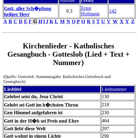
Aufrufe
(Text)
Ernst
Gott, aller Sch�pfung
0.3
142
Hofmann
heilger Herr
A
B
C
D
E
F
G
H
I
J
K
L
M
N
O
P
Q
R
S
T
U
V
W
X
Y
Z
Kirchenlieder - Katholisches
Gesangbuch - Gotteslob (Lied + Text +
Nummer)
(Quelle: Gotteslob. Stammausgabe. Katholisches Gebetbuch und
Gesangbuch)
Liedtitel
Liednummer
Gelobet seist du, Jesu Christ
130
218
Gelobt sei Gott im h�chsten Thron
Gen Himmel aufgefahren ist
230
464
Gott in der H�h sei Preis und Ehre
Gott liebt diese Welt
297
Gott wohnt in einem Lichte
290