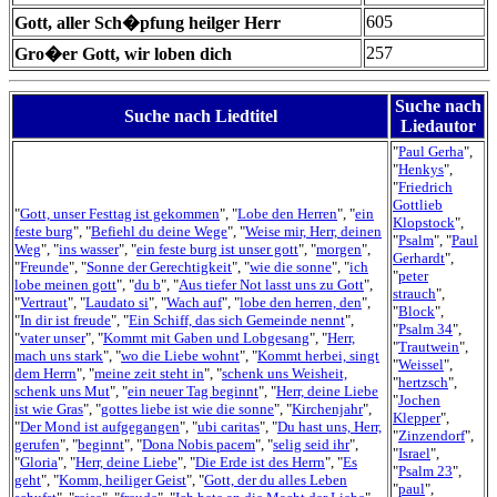
605
Gott, aller Sch�pfung heilger Herr
257
Gro�er Gott, wir loben dich
Suche nach
Suche nach Liedtitel
Liedautor
"
Paul Gerha
",
"
Henkys
",
"
Friedrich
Gottlieb
"
Gott, unser Festtag ist gekommen
", "
Lobe den Herren
", "
ein
Klopstock
",
feste burg
", "
Befiehl du deine Wege
", "
Weise mir, Herr, deinen
"
Psalm
", "
Paul
Weg
", "
ins wasser
", "
ein feste burg ist unser gott
", "
morgen
",
Gerhardt
",
"
Freunde
", "
Sonne der Gerechtigkeit
", "
wie die sonne
", "
ich
"
peter
lobe meinen gott
", "
du b
", "
Aus tiefer Not lasst uns zu Gott
",
strauch
",
"
Vertraut
", "
Laudato si
", "
Wach auf
", "
lobe den herren, den
",
"
Block
",
"
In dir ist freude
", "
Ein Schiff, das sich Gemeinde nennt
",
"
Psalm 34
",
"
vater unser
", "
Kommt mit Gaben und Lobgesang
", "
Herr,
"
Trautwein
",
mach uns stark
", "
wo die Liebe wohnt
", "
Kommt herbei, singt
"
Weissel
",
dem Herrn
", "
meine zeit steht in
", "
schenk uns Weisheit,
"
hertzsch
",
schenk uns Mut
", "
ein neuer Tag beginnt
", "
Herr, deine Liebe
"
Jochen
ist wie Gras
", "
gottes liebe ist wie die sonne
", "
Kirchenjahr
",
Klepper
",
"
Der Mond ist aufgegangen
", "
ubi caritas
", "
Du hast uns, Herr,
"
Zinzendorf
",
gerufen
", "
beginnt
", "
Dona Nobis pacem
", "
selig seid ihr
",
"
Israel
",
"
Gloria
", "
Herr, deine Liebe
", "
Die Erde ist des Herrn
", "
Es
"
Psalm 23
",
geht
", "
Komm, heiliger Geist
", "
Gott, der du alles Leben
"
paul
",