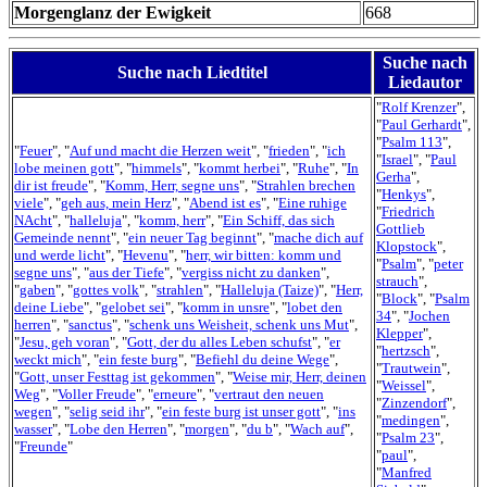
Morgenglanz der Ewigkeit
668
Suche nach
Suche nach Liedtitel
Liedautor
"
Rolf Krenzer
",
"
Paul Gerhardt
",
"
Psalm 113
",
"
Feuer
", "
Auf und macht die Herzen weit
", "
frieden
", "
ich
"
Israel
", "
Paul
lobe meinen gott
", "
himmels
", "
kommt herbei
", "
Ruhe
", "
In
Gerha
",
dir ist freude
", "
Komm, Herr, segne uns
", "
Strahlen brechen
"
Henkys
",
viele
", "
geh aus, mein Herz
", "
Abend ist es
", "
Eine ruhige
"
Friedrich
NAcht
", "
halleluja
", "
komm, herr
", "
Ein Schiff, das sich
Gottlieb
Gemeinde nennt
", "
ein neuer Tag beginnt
", "
mache dich auf
Klopstock
",
und werde licht
", "
Hevenu
", "
herr, wir bitten: komm und
"
Psalm
", "
peter
segne uns
", "
aus der Tiefe
", "
vergiss nicht zu danken
",
strauch
",
"
gaben
", "
gottes volk
", "
strahlen
", "
Halleluja (Taize)
", "
Herr,
"
Block
", "
Psalm
deine Liebe
", "
gelobet sei
", "
komm in unsre
", "
lobet den
34
", "
Jochen
herren
", "
sanctus
", "
schenk uns Weisheit, schenk uns Mut
",
Klepper
",
"
Jesu, geh voran
", "
Gott, der du alles Leben schufst
", "
er
"
hertzsch
",
weckt mich
", "
ein feste burg
", "
Befiehl du deine Wege
",
"
Trautwein
",
"
Gott, unser Festtag ist gekommen
", "
Weise mir, Herr, deinen
"
Weissel
",
Weg
", "
Voller Freude
", "
erneure
", "
vertraut den neuen
"
Zinzendorf
",
wegen
", "
selig seid ihr
", "
ein feste burg ist unser gott
", "
ins
"
medingen
",
wasser
", "
Lobe den Herren
", "
morgen
", "
du b
", "
Wach auf
",
"
Psalm 23
",
"
Freunde
"
"
paul
",
"
Manfred