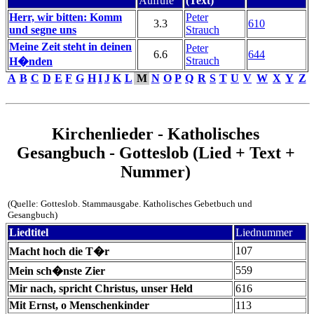
Aufrufe
(Text)
Herr, wir bitten: Komm
Peter
3.3
610
und segne uns
Strauch
Meine Zeit steht in deinen
Peter
6.6
644
Strauch
H�nden
A
B
C
D
E
F
G
H
I
J
K
L
M
N
O
P
Q
R
S
T
U
V
W
X
Y
Z
Kirchenlieder - Katholisches
Gesangbuch - Gotteslob (Lied + Text +
Nummer)
(Quelle: Gotteslob. Stammausgabe. Katholisches Gebetbuch und
Gesangbuch)
Liedtitel
Liednummer
107
Macht hoch die T�r
559
Mein sch�nste Zier
Mir nach, spricht Christus, unser Held
616
Mit Ernst, o Menschenkinder
113