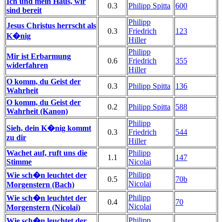
Ich und mein Haus, wir
0.3
Philipp Spitta
600
sind bereit
Philipp
Jesus Christus herrscht als
0.3
Friedrich
123
K�nig
Hiller
Philipp
Mir ist Erbarmung
0.6
Friedrich
355
widerfahren
Hiller
O komm, du Geist der
0.3
Philipp Spitta
136
Wahrheit
O komm, du Geist der
0.2
Philipp Spitta
588
Wahrheit (Kanon)
Philipp
Sieh, dein K�nig kommt
0.3
Friedrich
544
zu dir
Hiller
Wachet auf, ruft uns die
Philipp
1.1
147
Stimme
Nicolai
Philipp
Wie sch�n leuchtet der
0.5
70b
Nicolai
Morgenstern (Bach)
Philipp
Wie sch�n leuchtet der
0.4
70
Nicolai
Morgenstern (Nicolai)
Philipp
Wie sch�n leuchtet der