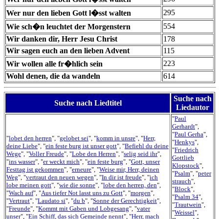
295
Wer nur den lieben Gott l�sst walten
554
Wie sch�n leuchtet der Morgenstern
Wir danken dir, Herr Jesu Christ
178
Wir sagen euch an den lieben Advent
115
223
Wir wollen alle fr�hlich sein
Wohl denen, die da wandeln
614
Suche nach
Suche nach Liedtitel
Liedautor
"
Paul
Gerhardt
",
"
Paul Gerha
",
"
lobet den herren
", "
gelobet sei
", "
komm in unsre
", "
Herr,
"
Henkys
",
deine Liebe
", "
ein feste burg ist unser gott
", "
Befiehl du deine
"
Friedrich
Wege
", "
Voller Freude
", "
Lobe den Herren
", "
selig seid ihr
",
Gottlieb
"
ins wasser
", "
er weckt mich
", "
ein feste burg
", "
Gott, unser
Klopstock
",
Festtag ist gekommen
", "
erneure
", "
Weise mir, Herr, deinen
"
Psalm
", "
peter
Weg
", "
vertraut den neuen wegen
", "
In dir ist freude
", "
ich
strauch
",
lobe meinen gott
", "
wie die sonne
", "
lobe den herren, den
",
"
Block
",
"
Wach auf
", "
Aus tiefer Not lasst uns zu Gott
", "
morgen
",
"
Psalm 34
",
"
Vertraut
", "
Laudato si
", "
du b
", "
Sonne der Gerechtigkeit
",
"
Trautwein
",
"
Freunde
", "
Kommt mit Gaben und Lobgesang
", "
vater
"
Weissel
",
unser
", "
Ein Schiff, das sich Gemeinde nennt
", "
Herr, mach