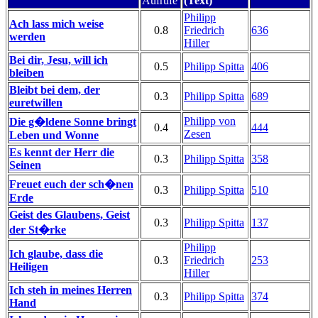
Aufrufe
(Text)
Philipp
Ach lass mich weise
0.8
Friedrich
636
werden
Hiller
Bei dir, Jesu, will ich
0.5
Philipp Spitta
406
bleiben
Bleibt bei dem, der
0.3
Philipp Spitta
689
euretwillen
Philipp von
Die g�ldene Sonne bringt
0.4
444
Zesen
Leben und Wonne
Es kennt der Herr die
0.3
Philipp Spitta
358
Seinen
Freuet euch der sch�nen
0.3
Philipp Spitta
510
Erde
Geist des Glaubens, Geist
0.3
Philipp Spitta
137
der St�rke
Philipp
Ich glaube, dass die
0.3
Friedrich
253
Heiligen
Hiller
Ich steh in meines Herren
0.3
Philipp Spitta
374
Hand