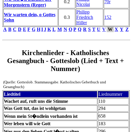
0.2
70r
Nicolai
Morgenstern (Reger)
Philipp
Wir warten dein, o Gottes
0.3
Friedrich
152
Sohn
Hiller
A
B
C
D
E
F
G
H
I
J
K
L
M
N
O
P
Q
R
S
T
U
V
W
X
Y
Z
Kirchenlieder - Katholisches
Gesangbuch - Gotteslob (Lied + Text +
Nummer)
(Quelle: Gotteslob. Stammausgabe. Katholisches Gebetbuch und
Gesangbuch)
Liedtitel
Liednummer
Wachet auf, ruft uns die Stimme
110
Was Gott tut, das ist wohlgetan
294
658
Wenn mein St�ndlein vorhanden ist
Wer leben will wie Gott
183
296
Wer nur den lieben Gott l�sst walten