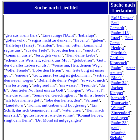
Suche nach
Suche nach Liedtitel
Liedautor
"
Rolf Krenzer
",
"
Paul
Gerhardt
",
"
Psalm 113
",
"
geh aus, mein Herz
", "
Eine ruhige NAcht
", "
halleluja
",
"
Israel
", "
Paul
"
gottes volk
", "
vergiss nicht zu danken
", "
Hevenu
", "
gaben
",
Gerha
",
"
Halleluja (Taize)
", "
strahlen
", "
herr, wir bitten: komm und
"
Henkys
",
segne uns
", "
aus der Tiefe
", "
lobet den herren
", "
sanctus
",
"
Friedrich
"
komm in unsre
", "
Jesu, geh voran
", "
Herr, deine Liebe
",
Gottlieb
"
schenk uns Weisheit, schenk uns Mut
", "
gelobet sei
", "
Gott,
Klopstock
",
der du alles Leben schufst
", "
Weise mir, Herr, deinen Weg
",
"
Psalm
", "
peter
"
Voller Freude
", "
Lobe den Herren
", "
ein feste burg ist unser
strauch
",
gott
", "
erneure
", "
Gott, unser Festtag ist gekommen
", "
vertraut
"
Block
",
den neuen wegen
", "
Befiehl du deine Wege
", "
er weckt mich
",
"
Psalm 34
",
"
ein feste burg
", "
selig seid ihr
", "
ins wasser
", "
Freunde
", "
du
"
Jochen
b
", "
Aus tiefer Not lasst uns zu Gott
", "
morgen
", "
Wach auf
",
Klepper
",
"
wie die sonne
", "
Sonne der Gerechtigkeit
", "
In dir ist freude
",
"
hertzsch
",
"
ich lobe meinen gott
", "
lobe den herren, den
", "
Vertraut
",
"
Trautwein
",
"
Laudato si
", "
Kommt mit Gaben und Lobgesang
", "
Ein
"
Weissel
",
Schiff, das sich Gemeinde nennt
", "
vater unser
", "
Herr, mach
"
Zinzendorf
",
uns stark
", "
gottes liebe ist wie die sonne
", "
Kommt herbei,
"
medingen
",
singt dem Herrn
", "
Der Mond ist aufgegangen
"
"
Psalm 23
",
"
paul
",
"
Manfred
Siebald
"