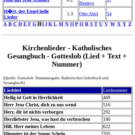
Henkys
H�rt, der Engel helle
1.3
Otto Abel
54
Lieder
A
B
C
D
E
F
G
H
I
J
K
L
M
N
O
P
Q
R
S
T
U
V
W
X
Y
Z
Kirchenlieder - Katholisches
Gesangbuch - Gotteslob (Lied + Text +
Nummer)
(Quelle: Gotteslob. Stammausgabe. Katholisches Gebetbuch und
Gesangbuch)
Liedtitel
Liednummer
Heilig ist Gott in Herrlichkeit
469
Herr Jesu Christ, dich zu uns wend
516
Herr, dir ist nichts verborgen
292
Herzliebster Jesu, was hast du verbrochen
180
Hilf, Herr meines Lebens
622
Hinunter ist der Sonne Schein
705