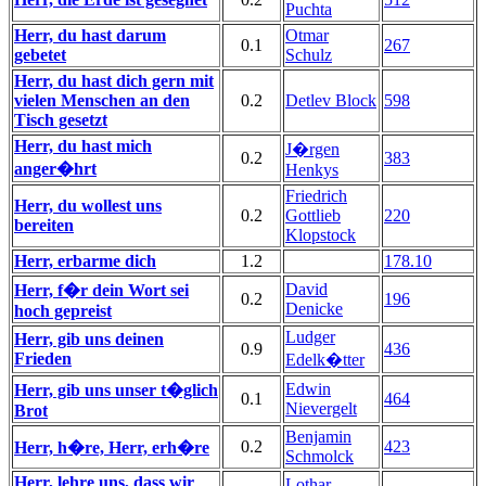
Puchta
Herr, du hast darum
Otmar
0.1
267
gebetet
Schulz
Herr, du hast dich gern mit
vielen Menschen an den
0.2
Detlev Block
598
Tisch gesetzt
Herr, du hast mich
J�rgen
0.2
383
anger�hrt
Henkys
Friedrich
Herr, du wollest uns
0.2
Gottlieb
220
bereiten
Klopstock
Herr, erbarme dich
1.2
178.10
David
Herr, f�r dein Wort sei
0.2
196
Denicke
hoch gepreist
Ludger
Herr, gib uns deinen
0.9
436
Frieden
Edelk�tter
Edwin
Herr, gib uns unser t�glich
0.1
464
Nievergelt
Brot
Benjamin
0.2
423
Herr, h�re, Herr, erh�re
Schmolck
Herr, lehre uns, dass wir
Lothar