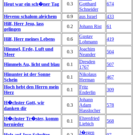
0.3
Gotthard
674
Heut war ein sch�ner Tag
Schneider
Hevenu schalom alejchem
0.9
aus Israel
433
Hilf, Herr Jesu, lass
0.2
Johann Rist
61
gelingen
Gustav
Hilf, Herr meines Lebens
0.6
419
Lohmann
Himmel, Erde, Luft und
Joachim
0.3
504
Meer
Neander
Dresden
Himmels Au, licht und blau
0.1
507
1767
Hinunter ist der Sonne
Nikolaus
0.1
467
Schein
Herman
Hoch hebt den Herrn mein
Fritz
0.1
309
Herz
Enderlin
Johann
H�chster Gott, wir
0.3
Adam
578
danken dir
Hasslocher
Ehrenfried
H�chster Tr�ster, komm
0.1
568
Liebich
hernieder
J�rgen
Holz auf Jesu Schulter
0.2
97