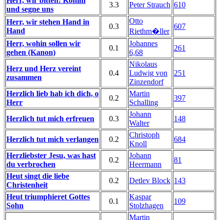
Herr, wir bitten: Komm
3.3
Peter Strauch
610
und segne uns
Otto
Herr, wir stehen Hand in
0.3
607
Hand
Riethm�ller
Herr, wohin sollen wir
Johannes
0.1
261
gehen (Kanon)
6,68
Nikolaus
Herz und Herz vereint
0.4
Ludwig von
251
zusammen
Zinzendorf
Herzlich lieb hab ich dich, o
Martin
0.2
397
Herr
Schalling
Johann
Herzlich tut mich erfreuen
0.3
148
Walter
Christoph
Herzlich tut mich verlangen
0.2
684
Knoll
Herzliebster Jesu, was hast
Johann
0.2
81
du verbrochen
Heermann
Heut singt die liebe
0.2
Detlev Block
143
Christenheit
Heut triumphieret Gottes
Kaspar
0.1
109
Sohn
Stolzhagen
Martin