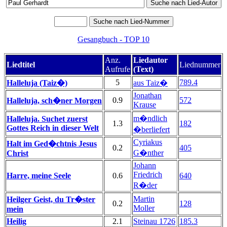
Gesangbuch - TOP 10
Anz.
Liedautor
Liedtitel
Liednummer
Aufrufe
(Text)
5
789.4
Halleluja (Taiz�)
aus Taiz�
Jonathan
0.9
572
Halleluja, sch�ner Morgen
Krause
m�ndlich
Halleluja. Suchet zuerst
1.3
182
Gottes Reich in dieser Welt
�berliefert
Cyriakus
Halt im Ged�chtnis Jesus
0.2
405
G�nther
Christ
Johann
Friedrich
Harre, meine Seele
0.6
640
R�der
Martin
Heilger Geist, du Tr�ster
0.2
128
Moller
mein
Heilig
2.1
Steinau 1726
185.3