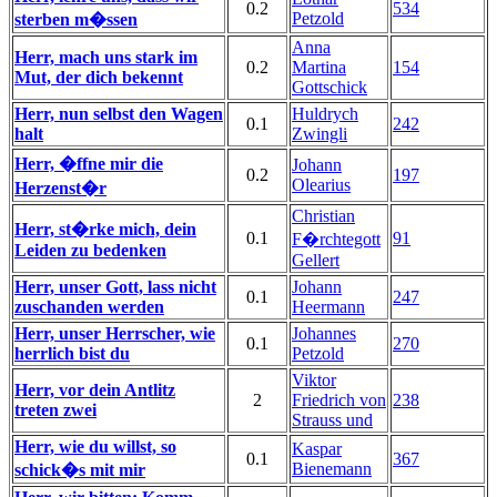
0.2
534
Petzold
sterben m�ssen
Anna
Herr, mach uns stark im
0.2
Martina
154
Mut, der dich bekennt
Gottschick
Herr, nun selbst den Wagen
Huldrych
0.1
242
halt
Zwingli
Herr, �ffne mir die
Johann
0.2
197
Olearius
Herzenst�r
Christian
Herr, st�rke mich, dein
0.1
91
F�rchtegott
Leiden zu bedenken
Gellert
Herr, unser Gott, lass nicht
Johann
0.1
247
zuschanden werden
Heermann
Herr, unser Herrscher, wie
Johannes
0.1
270
herrlich bist du
Petzold
Viktor
Herr, vor dein Antlitz
2
Friedrich von
238
treten zwei
Strauss und
Herr, wie du willst, so
Kaspar
0.1
367
Bienemann
schick�s mit mir