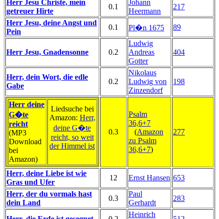
Herr Jesu Christe, mein
Johann
0.1
217
getreuer Hirte
Heermann
Herr Jesu, deine Angst und
0.1
89
Pl�n 1675
Pein
Ludwig
Herr Jesu, Gnadensonne
0.2
Andreas
404
Gotter
Nikolaus
Herr, dein Wort, die edle
0.2
Ludwig von
198
Gabe
Zinzendorf
Herr deine
Liedsuche bei
Psalm
G�te
Amazon:
Herr,
36,6+7
reicht
deine G�te
0.3
(
Amazon
277
(MP3
reicht, so weit
zu Psalm
Download
der Himmel ist
36,6+7
)
bei
Amazon)
Herr, deine Liebe ist wie
12
Ernst Hansen
653
Gras und Ufer
Herr, der du vormals hast
Paul
0.3
283
dein Land
Gerhardt
Heinrich
Herr, die Erde ist gesegnet
0.2
512