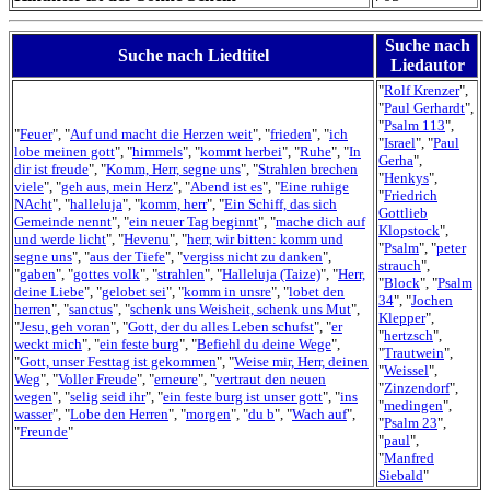
Suche nach
Suche nach Liedtitel
Liedautor
"
Rolf Krenzer
",
"
Paul Gerhardt
",
"
Psalm 113
",
"
Feuer
", "
Auf und macht die Herzen weit
", "
frieden
", "
ich
"
Israel
", "
Paul
lobe meinen gott
", "
himmels
", "
kommt herbei
", "
Ruhe
", "
In
Gerha
",
dir ist freude
", "
Komm, Herr, segne uns
", "
Strahlen brechen
"
Henkys
",
viele
", "
geh aus, mein Herz
", "
Abend ist es
", "
Eine ruhige
"
Friedrich
NAcht
", "
halleluja
", "
komm, herr
", "
Ein Schiff, das sich
Gottlieb
Gemeinde nennt
", "
ein neuer Tag beginnt
", "
mache dich auf
Klopstock
",
und werde licht
", "
Hevenu
", "
herr, wir bitten: komm und
"
Psalm
", "
peter
segne uns
", "
aus der Tiefe
", "
vergiss nicht zu danken
",
strauch
",
"
gaben
", "
gottes volk
", "
strahlen
", "
Halleluja (Taize)
", "
Herr,
"
Block
", "
Psalm
deine Liebe
", "
gelobet sei
", "
komm in unsre
", "
lobet den
34
", "
Jochen
herren
", "
sanctus
", "
schenk uns Weisheit, schenk uns Mut
",
Klepper
",
"
Jesu, geh voran
", "
Gott, der du alles Leben schufst
", "
er
"
hertzsch
",
weckt mich
", "
ein feste burg
", "
Befiehl du deine Wege
",
"
Trautwein
",
"
Gott, unser Festtag ist gekommen
", "
Weise mir, Herr, deinen
"
Weissel
",
Weg
", "
Voller Freude
", "
erneure
", "
vertraut den neuen
"
Zinzendorf
",
wegen
", "
selig seid ihr
", "
ein feste burg ist unser gott
", "
ins
"
medingen
",
wasser
", "
Lobe den Herren
", "
morgen
", "
du b
", "
Wach auf
",
"
Psalm 23
",
"
Freunde
"
"
paul
",
"
Manfred
Siebald
"