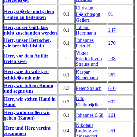
Herzenst�r
Christian
Herr, st�rke mich, dein
0.1
91
F�rchtegott
Leiden zu bedenken
Gellert
Herr, unser Gott, lass
Johann
0.1
247
nicht zuschanden werden
Heermann
Herr, unser Herrscher,
Johannes
0.1
270
wie herrlich bist du
Petzold
Viktor
Herr, vor dein Antlitz
2
Friedrich von
238
treten zwei
Strauss und
Herr, wie du willst, so
Kaspar
0.1
367
Bienemann
schick�s mit mir
Herr, wir bitten: Komm
3.3
Peter Strauch
610
und segne uns
Otto
Herr, wir stehen Hand in
0.3
607
Hand
Riethm�ller
Herr, wohin sollen wir
0.1
Johannes 6,68
261
gehen (Kanon)
Nikolaus
Herz und Herz vereint
0.4
Ludwig von
251
zusammen
Zinzendorf