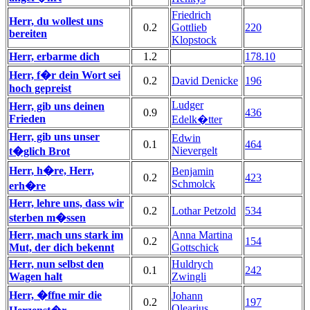
Friedrich
Herr, du wollest uns
0.2
Gottlieb
220
bereiten
Klopstock
Herr, erbarme dich
1.2
178.10
Herr, f�r dein Wort sei
0.2
David Denicke
196
hoch gepreist
Ludger
Herr, gib uns deinen
0.9
436
Frieden
Edelk�tter
Herr, gib uns unser
Edwin
0.1
464
Nievergelt
t�glich Brot
Herr, h�re, Herr,
Benjamin
0.2
423
Schmolck
erh�re
Herr, lehre uns, dass wir
0.2
Lothar Petzold
534
sterben m�ssen
Herr, mach uns stark im
Anna Martina
0.2
154
Mut, der dich bekennt
Gottschick
Herr, nun selbst den
Huldrych
0.1
242
Wagen halt
Zwingli
Herr, �ffne mir die
Johann
0.2
197
Olearius