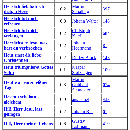
Herzlich lieb hab ich
Martin
0.2
397
dich, o Herr
Schalling
Herzlich tut mich
0.3
Johann Walter
148
erfreuen
Herzlich tut mich
Christoph
0.2
684
verlangen
Knoll
Herzliebster Jesu, was
Johann
0.2
81
hast du verbrochen
Heermann
Heut singt die liebe
0.2
Detlev Block
143
Christenheit
Heut triumphieret Gottes
Kaspar
0.1
109
Sohn
Stolzhagen
Martin
Heut war ein sch�ner
0.3
Gotthard
674
Tag
Schneider
Hevenu schalom
0.9
aus Israel
433
alejchem
Hilf, Herr Jesu, lass
0.2
Johann Rist
61
gelingen
Gustav
Hilf, Herr meines Lebens
0.6
419
Lohmann