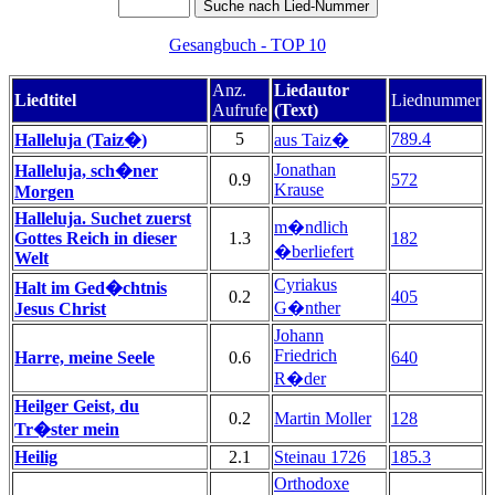
Gesangbuch - TOP 10
Anz.
Liedautor
Liedtitel
Liednummer
Aufrufe
(Text)
5
789.4
Halleluja (Taiz�)
aus Taiz�
Jonathan
Halleluja, sch�ner
0.9
572
Krause
Morgen
Halleluja. Suchet zuerst
m�ndlich
Gottes Reich in dieser
1.3
182
�berliefert
Welt
Cyriakus
Halt im Ged�chtnis
0.2
405
G�nther
Jesus Christ
Johann
Friedrich
Harre, meine Seele
0.6
640
R�der
Heilger Geist, du
0.2
Martin Moller
128
Tr�ster mein
Heilig
2.1
Steinau 1726
185.3
Orthodoxe