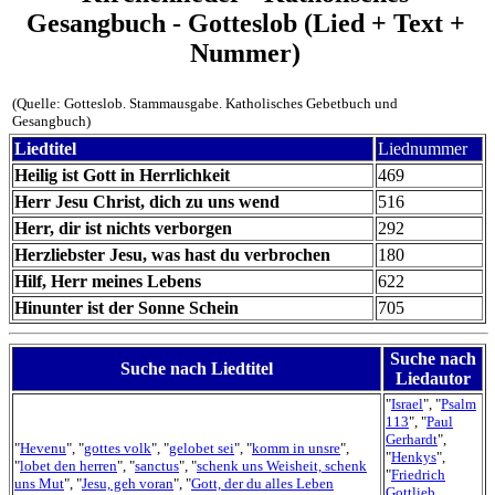
Gesangbuch - Gotteslob (Lied + Text +
Nummer)
(Quelle: Gotteslob. Stammausgabe. Katholisches Gebetbuch und
Gesangbuch)
Liedtitel
Liednummer
Heilig ist Gott in Herrlichkeit
469
Herr Jesu Christ, dich zu uns wend
516
Herr, dir ist nichts verborgen
292
Herzliebster Jesu, was hast du verbrochen
180
Hilf, Herr meines Lebens
622
Hinunter ist der Sonne Schein
705
Suche nach
Suche nach Liedtitel
Liedautor
"
Israel
", "
Psalm
113
", "
Paul
Gerhardt
",
"
Hevenu
", "
gottes volk
", "
gelobet sei
", "
komm in unsre
",
"
Henkys
",
"
lobet den herren
", "
sanctus
", "
schenk uns Weisheit, schenk
"
Friedrich
uns Mut
", "
Jesu, geh voran
", "
Gott, der du alles Leben
Gottlieb