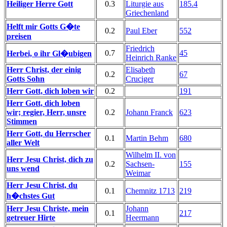
Heiliger Herre Gott
0.3
Liturgie aus
185.4
Griechenland
Helft mir Gotts G�te
0.2
Paul Eber
552
preisen
Friedrich
0.7
45
Herbei, o ihr Gl�ubigen
Heinrich Ranke
Herr Christ, der einig
Elisabeth
0.2
67
Gotts Sohn
Cruciger
Herr Gott, dich loben wir
0.2
191
Herr Gott, dich loben
wir; regier, Herr, unsre
0.2
Johann Franck
623
Stimmen
Herr Gott, du Herrscher
0.1
Martin Behm
680
aller Welt
Wilhelm II. von
Herr Jesu Christ, dich zu
0.2
Sachsen-
155
uns wend
Weimar
Herr Jesu Christ, du
0.1
Chemnitz 1713
219
h�chstes Gut
Herr Jesu Christe, mein
Johann
0.1
217
getreuer Hirte
Heermann