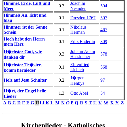
Himmel, Erde, Luft und
Joachim
0.3
504
Meer
Neander
Himmels Au, licht und
0.1
Dresden 1767
507
blau
Hinunter ist der Sonne
Nikolaus
0.1
467
Schein
Herman
Hoch hebt den Herrn
0.1
Fritz Enderlin
309
mein Herz
Johann Adam
H�chster Gott, wir
0.3
578
Hasslocher
danken dir
Ehrenfried
H�chster Tr�ster,
0.1
568
Liebich
komm hernieder
J�rgen
Holz auf Jesu Schulter
0.2
97
Henkys
H�rt, der Engel helle
1.3
Otto Abel
54
Lieder
A
B
C
D
E
F
G
H
I
J
K
L
M
N
O
P
Q
R
S
T
U
V
W
X
Y
Z
Kirchenlieder - Katholisches