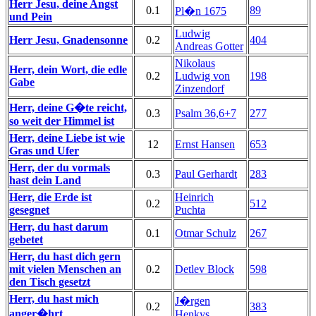
Herr Jesu, deine Angst
0.1
89
Pl�n 1675
und Pein
Ludwig
Herr Jesu, Gnadensonne
0.2
404
Andreas Gotter
Nikolaus
Herr, dein Wort, die edle
0.2
Ludwig von
198
Gabe
Zinzendorf
Herr, deine G�te reicht,
0.3
Psalm 36,6+7
277
so weit der Himmel ist
Herr, deine Liebe ist wie
12
Ernst Hansen
653
Gras und Ufer
Herr, der du vormals
0.3
Paul Gerhardt
283
hast dein Land
Herr, die Erde ist
Heinrich
0.2
512
gesegnet
Puchta
Herr, du hast darum
0.1
Otmar Schulz
267
gebetet
Herr, du hast dich gern
mit vielen Menschen an
0.2
Detlev Block
598
den Tisch gesetzt
Herr, du hast mich
J�rgen
0.2
383
anger�hrt
Henkys