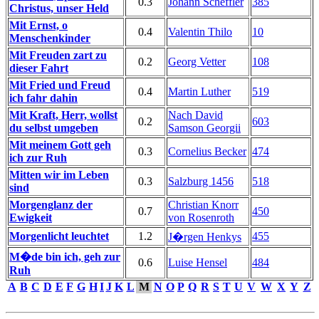
0.3
Johann Scheffler
385
Christus, unser Held
Mit Ernst, o
0.4
Valentin Thilo
10
Menschenkinder
Mit Freuden zart zu
0.2
Georg Vetter
108
dieser Fahrt
Mit Fried und Freud
0.4
Martin Luther
519
ich fahr dahin
Mit Kraft, Herr, wollst
Nach David
0.2
603
du selbst umgeben
Samson Georgii
Mit meinem Gott geh
0.3
Cornelius Becker
474
ich zur Ruh
Mitten wir im Leben
0.3
Salzburg 1456
518
sind
Morgenglanz der
Christian Knorr
0.7
450
Ewigkeit
von Rosenroth
Morgenlicht leuchtet
1.2
455
J�rgen Henkys
M�de bin ich, geh zur
0.6
Luise Hensel
484
Ruh
A
B
C
D
E
F
G
H
I
J
K
L
M
N
O
P
Q
R
S
T
U
V
W
X
Y
Z