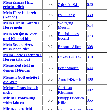
Mein ganzes Herz
0.3
620
Z�rich 1941
erhebet dich
Mein Herz ist bereit
0.3
Psalm 57,8
339
(Kanon)
Mein Hirt ist Gott der
Wolfgang
0.4
614
Herre mein
Meuslin
Bei Johannes
Mein sch�nste Zier
0.4
473
Eccard
und Kleinod bist
Mein Seel, o Herr,
0.2
Erasmus Alber
308
muss loben dich
Meine Seele erhebt den
0.4
Lukas 1,46+47
310
Herren (Kanon)
Meine Zeit steht in
6.6
Peter Strauch
644
deinen H�nden
Meinem Gott geh�rt
0.5
408
Arno P�tzsch
die Welt
Meinen Jesus lass ich
Christian
0.2
402
nicht
Kleimann
Mir ist Erbarmung
Philipp Friedrich
0.6
355
widerfahren
Hiller
Mir nach, spricht