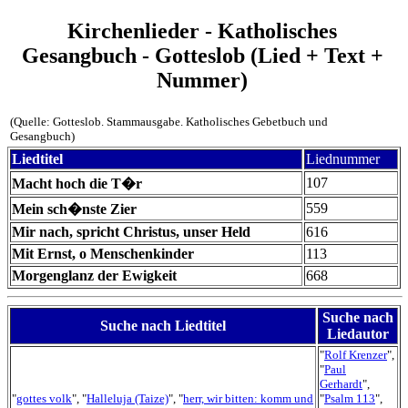
Kirchenlieder - Katholisches
Gesangbuch - Gotteslob (Lied + Text +
Nummer)
(Quelle: Gotteslob. Stammausgabe. Katholisches Gebetbuch und
Gesangbuch)
Liedtitel
Liednummer
107
Macht hoch die T�r
559
Mein sch�nste Zier
Mir nach, spricht Christus, unser Held
616
Mit Ernst, o Menschenkinder
113
Morgenglanz der Ewigkeit
668
Suche nach
Suche nach Liedtitel
Liedautor
"
Rolf Krenzer
",
"
Paul
Gerhardt
",
"
gottes volk
", "
Halleluja (Taize)
", "
herr, wir bitten: komm und
"
Psalm 113
",