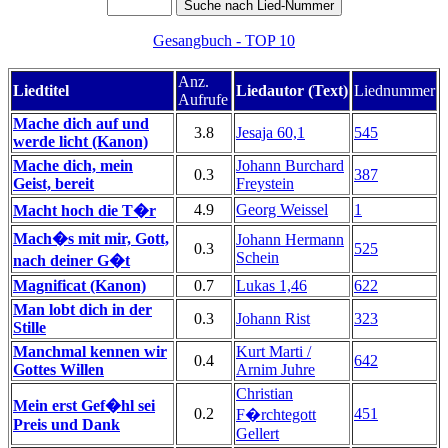
Gesangbuch - TOP 10
Anz.
Liedtitel
Liedautor (Text)
Liednummer
Aufrufe
Mache dich auf und
3.8
Jesaja 60,1
545
werde licht (Kanon)
Mache dich, mein
Johann Burchard
0.3
387
Geist, bereit
Freystein
4.9
Georg Weissel
1
Macht hoch die T�r
Mach�s mit mir, Gott,
Johann Hermann
0.3
525
Schein
nach deiner G�t
Magnificat (Kanon)
0.7
Lukas 1,46
622
Man lobt dich in der
0.3
Johann Rist
323
Stille
Manchmal kennen wir
Kurt Marti /
0.4
642
Gottes Willen
Arnim Juhre
Christian
Mein erst Gef�hl sei
0.2
451
F�rchtegott
Preis und Dank
Gellert