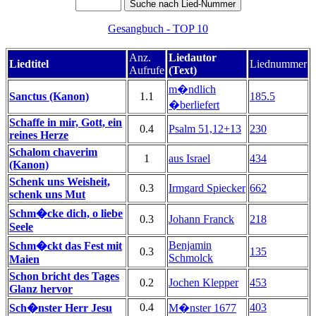
Gesangbuch - TOP 10
Anz.
Liedautor
Liedtitel
Liednummer
Aufrufe
(Text)
m�ndlich
Sanctus (Kanon)
1.1
185.5
�berliefert
Schaffe in mir, Gott, ein
0.4
Psalm 51,12+13
230
reines Herze
Schalom chaverim
1
aus Israel
434
(Kanon)
Schenk uns Weisheit,
0.3
Irmgard Spiecker
662
schenk uns Mut
Schm�cke dich, o liebe
0.3
Johann Franck
218
Seele
Benjamin
Schm�ckt das Fest mit
0.3
135
Schmolck
Maien
Schon bricht des Tages
0.2
Jochen Klepper
453
Glanz hervor
0.4
403
Sch�nster Herr Jesu
M�nster 1677