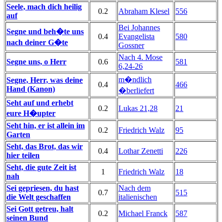
Seele, mach dich heilig
0.2
Abraham Klesel
556
auf
Bei Johannes
Segne und beh�te uns
0.4
Evangelista
580
nach deiner G�te
Gossner
Nach 4. Mose
Segne uns, o Herr
0.6
581
6,24-26
m�ndlich
Segne, Herr, was deine
0.4
466
Hand (Kanon)
�berliefert
Seht auf und erhebt
0.2
Lukas 21,28
21
eure H�upter
Seht hin, er ist allein im
0.2
Friedrich Walz
95
Garten
Seht, das Brot, das wir
0.4
Lothar Zenetti
226
hier teilen
Seht, die gute Zeit ist
1
Friedrich Walz
18
nah
Sei gepriesen, du hast
Nach dem
0.7
515
die Welt geschaffen
italienischen
Sei Gott getreu, halt
0.2
Michael Franck
587
seinen Bund