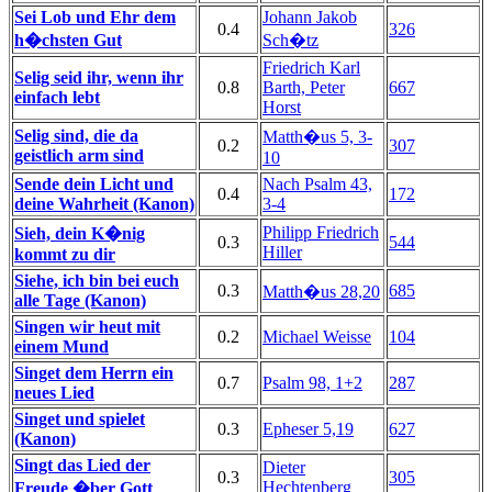
Sei Lob und Ehr dem
Johann Jakob
0.4
326
h�chsten Gut
Sch�tz
Friedrich Karl
Selig seid ihr, wenn ihr
0.8
Barth, Peter
667
einfach lebt
Horst
Selig sind, die da
Matth�us 5, 3-
0.2
307
geistlich arm sind
10
Sende dein Licht und
Nach Psalm 43,
0.4
172
deine Wahrheit (Kanon)
3-4
Philipp Friedrich
Sieh, dein K�nig
0.3
544
Hiller
kommt zu dir
Siehe, ich bin bei euch
0.3
685
Matth�us 28,20
alle Tage (Kanon)
Singen wir heut mit
0.2
Michael Weisse
104
einem Mund
Singet dem Herrn ein
0.7
Psalm 98, 1+2
287
neues Lied
Singet und spielet
0.3
Epheser 5,19
627
(Kanon)
Singt das Lied der
Dieter
0.3
305
Hechtenberg
Freude �ber Gott