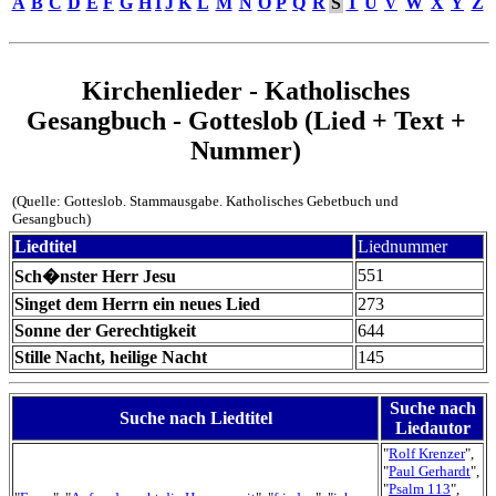
A
B
C
D
E
F
G
H
I
J
K
L
M
N
O
P
Q
R
S
T
U
V
W
X
Y
Z
Kirchenlieder - Katholisches
Gesangbuch - Gotteslob (Lied + Text +
Nummer)
(Quelle: Gotteslob. Stammausgabe. Katholisches Gebetbuch und
Gesangbuch)
Liedtitel
Liednummer
551
Sch�nster Herr Jesu
Singet dem Herrn ein neues Lied
273
Sonne der Gerechtigkeit
644
Stille Nacht, heilige Nacht
145
Suche nach
Suche nach Liedtitel
Liedautor
"
Rolf Krenzer
",
"
Paul Gerhardt
",
"
Psalm 113
",