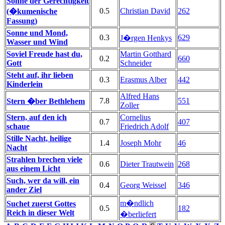
Sonne der Gerechtigkeit
0.5
Christian David
262
(�kumenische
Fassung)
Sonne und Mond,
0.3
629
J�rgen Henkys
Wasser und Wind
Soviel Freude hast du,
Martin Gotthard
0.2
660
Gott
Schneider
Steht auf, ihr lieben
0.3
Erasmus Alber
442
Kinderlein
Alfred Hans
7.8
551
Stern �ber Bethlehem
Zoller
Stern, auf den ich
Cornelius
0.7
407
schaue
Friedrich Adolf
Stille Nacht, heilige
1.4
Joseph Mohr
46
Nacht
Strahlen brechen viele
0.6
Dieter Trautwein
268
aus einem Licht
Such, wer da will, ein
0.4
Georg Weissel
346
ander Ziel
m�ndlich
Suchet zuerst Gottes
0.5
182
Reich in dieser Welt
�berliefert