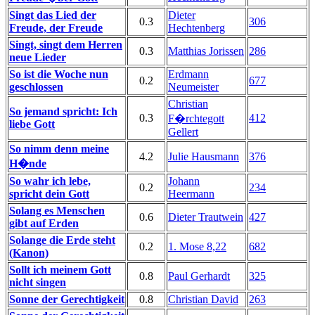
Singt das Lied der
Dieter
0.3
306
Freude, der Freude
Hechtenberg
Singt, singt dem Herren
0.3
Matthias Jorissen
286
neue Lieder
So ist die Woche nun
Erdmann
0.2
677
geschlossen
Neumeister
Christian
So jemand spricht: Ich
0.3
412
F�rchtegott
liebe Gott
Gellert
So nimm denn meine
4.2
Julie Hausmann
376
H�nde
So wahr ich lebe,
Johann
0.2
234
spricht dein Gott
Heermann
Solang es Menschen
0.6
Dieter Trautwein
427
gibt auf Erden
Solange die Erde steht
0.2
1. Mose 8,22
682
(Kanon)
Sollt ich meinem Gott
0.8
Paul Gerhardt
325
nicht singen
Sonne der Gerechtigkeit
0.8
Christian David
263