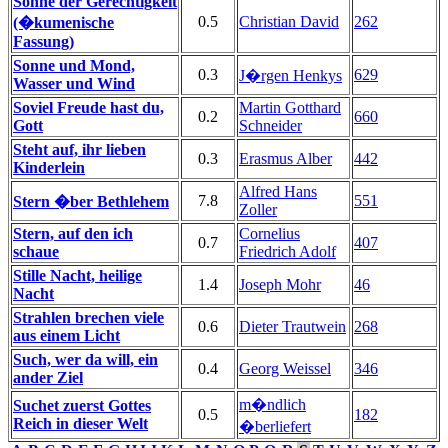
Sonne der Gerechtigkeit
0.5
Christian David
262
(�kumenische
Fassung)
Sonne und Mond,
0.3
629
J�rgen Henkys
Wasser und Wind
Soviel Freude hast du,
Martin Gotthard
0.2
660
Gott
Schneider
Steht auf, ihr lieben
0.3
Erasmus Alber
442
Kinderlein
Alfred Hans
7.8
551
Stern �ber Bethlehem
Zoller
Stern, auf den ich
Cornelius
0.7
407
schaue
Friedrich Adolf
Stille Nacht, heilige
1.4
Joseph Mohr
46
Nacht
Strahlen brechen viele
0.6
Dieter Trautwein
268
aus einem Licht
Such, wer da will, ein
0.4
Georg Weissel
346
ander Ziel
m�ndlich
Suchet zuerst Gottes
0.5
182
Reich in dieser Welt
�berliefert