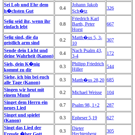
Sei Lob und Ehr dem
Johann Jakob
0.4
326
h�chsten Gut
Sch�tz
Friedrich Karl
Selig seid ihr, wenn ihr
0.8
Barth, Peter
667
einfach lebt
Horst
Selig sind, die da
Matth�us 5, 3-
0.2
307
geistlich arm sind
10
Sende dein Licht und
Nach Psalm 43,
0.4
172
deine Wahrheit (Kanon)
3-4
Philipp Friedrich
Sieh, dein K�nig
0.3
544
Hiller
kommt zu dir
Siehe, ich bin bei euch
0.3
685
Matth�us 28,20
alle Tage (Kanon)
Singen wir heut mit
0.2
Michael Weisse
104
einem Mund
Singet dem Herrn ein
0.7
Psalm 98, 1+2
287
neues Lied
Singet und spielet
0.3
Epheser 5,19
627
(Kanon)
Singt das Lied der
Dieter
0.3
305
Hechtenberg
Freude �ber Gott