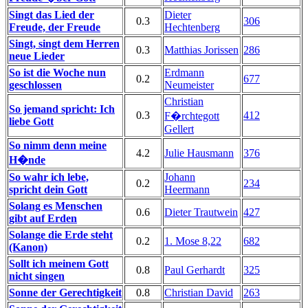
Singt das Lied der
Dieter
0.3
306
Freude, der Freude
Hechtenberg
Singt, singt dem Herren
0.3
Matthias Jorissen
286
neue Lieder
So ist die Woche nun
Erdmann
0.2
677
geschlossen
Neumeister
Christian
So jemand spricht: Ich
0.3
412
F�rchtegott
liebe Gott
Gellert
So nimm denn meine
4.2
Julie Hausmann
376
H�nde
So wahr ich lebe,
Johann
0.2
234
spricht dein Gott
Heermann
Solang es Menschen
0.6
Dieter Trautwein
427
gibt auf Erden
Solange die Erde steht
0.2
1. Mose 8,22
682
(Kanon)
Sollt ich meinem Gott
0.8
Paul Gerhardt
325
nicht singen
Sonne der Gerechtigkeit
0.8
Christian David
263