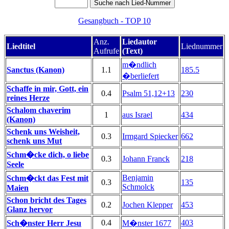
Gesangbuch - TOP 10
Anz.
Liedautor
Liedtitel
Liednummer
Aufrufe
(Text)
m�ndlich
Sanctus (Kanon)
1.1
185.5
�berliefert
Schaffe in mir, Gott, ein
0.4
Psalm 51,12+13
230
reines Herze
Schalom chaverim
1
aus Israel
434
(Kanon)
Schenk uns Weisheit,
0.3
Irmgard Spiecker
662
schenk uns Mut
Schm�cke dich, o liebe
0.3
Johann Franck
218
Seele
Benjamin
Schm�ckt das Fest mit
0.3
135
Schmolck
Maien
Schon bricht des Tages
0.2
Jochen Klepper
453
Glanz hervor
0.4
403
Sch�nster Herr Jesu
M�nster 1677