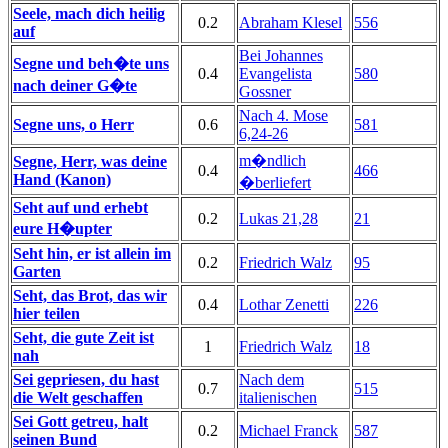
Seele, mach dich heilig
0.2
Abraham Klesel
556
auf
Bei Johannes
Segne und beh�te uns
0.4
Evangelista
580
nach deiner G�te
Gossner
Nach 4. Mose
Segne uns, o Herr
0.6
581
6,24-26
m�ndlich
Segne, Herr, was deine
0.4
466
Hand (Kanon)
�berliefert
Seht auf und erhebt
0.2
Lukas 21,28
21
eure H�upter
Seht hin, er ist allein im
0.2
Friedrich Walz
95
Garten
Seht, das Brot, das wir
0.4
Lothar Zenetti
226
hier teilen
Seht, die gute Zeit ist
1
Friedrich Walz
18
nah
Sei gepriesen, du hast
Nach dem
0.7
515
die Welt geschaffen
italienischen
Sei Gott getreu, halt
0.2
Michael Franck
587
seinen Bund