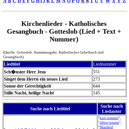
A
B
C
D
E
F
G
H
I
J
K
L
M
N
O
P
Q
R
S
T
U
V
W
X
Y
Z
Kirchenlieder - Katholisches
Gesangbuch - Gotteslob (Lied + Text +
Nummer)
(Quelle: Gotteslob. Stammausgabe. Katholisches Gebetbuch und
Gesangbuch)
Liedtitel
Liednummer
551
Sch�nster Herr Jesu
Singet dem Herrn ein neues Lied
273
Sonne der Gerechtigkeit
644
Stille Nacht, heilige Nacht
145
Suche nach
Suche nach Liedtitel
Liedautor
"
kurt rommel
",
"
albert knapp
",
"
Manfred