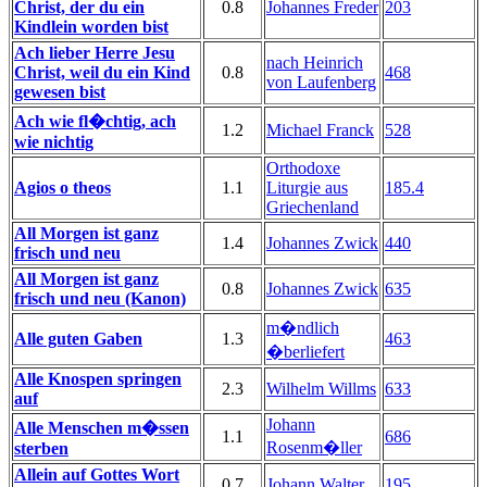
Christ, der du ein
0.8
Johannes Freder
203
Kindlein worden bist
Ach lieber Herre Jesu
nach Heinrich
Christ, weil du ein Kind
0.8
468
von Laufenberg
gewesen bist
Ach wie fl�chtig, ach
1.2
Michael Franck
528
wie nichtig
Orthodoxe
Agios o theos
1.1
Liturgie aus
185.4
Griechenland
All Morgen ist ganz
1.4
Johannes Zwick
440
frisch und neu
All Morgen ist ganz
0.8
Johannes Zwick
635
frisch und neu (Kanon)
m�ndlich
Alle guten Gaben
1.3
463
�berliefert
Alle Knospen springen
2.3
Wilhelm Willms
633
auf
Johann
Alle Menschen m�ssen
1.1
686
Rosenm�ller
sterben
Allein auf Gottes Wort
0.7
Johann Walter
195