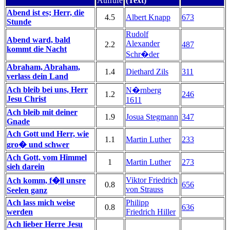
Aufrufe
(Text)
Abend ist es; Herr, die
4.5
Albert Knapp
673
Stunde
Rudolf
Abend ward, bald
Alexander
2.2
487
kommt die Nacht
Schr�der
Abraham, Abraham,
1.4
Diethard Zils
311
verlass dein Land
Ach bleib bei uns, Herr
N�rnberg
1.2
246
Jesu Christ
1611
Ach bleib mit deiner
1.9
Josua Stegmann
347
Gnade
Ach Gott und Herr, wie
1.1
Martin Luther
233
gro� und schwer
Ach Gott, vom Himmel
1
Martin Luther
273
sieh darein
Viktor Friedrich
Ach komm, f�ll unsre
0.8
656
von Strauss
Seelen ganz
Ach lass mich weise
Philipp
0.8
636
werden
Friedrich Hiller
Ach lieber Herre Jesu