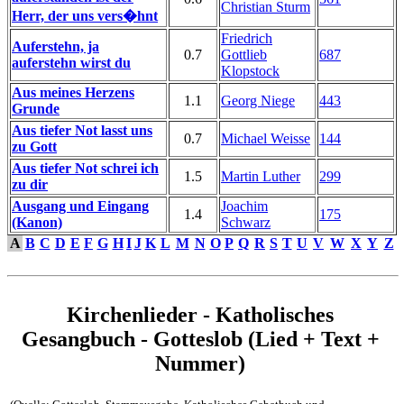
Christian Sturm
Herr, der uns vers�hnt
Friedrich
Auferstehn, ja
0.7
Gottlieb
687
auferstehn wirst du
Klopstock
Aus meines Herzens
1.1
Georg Niege
443
Grunde
Aus tiefer Not lasst uns
0.7
Michael Weisse
144
zu Gott
Aus tiefer Not schrei ich
1.5
Martin Luther
299
zu dir
Ausgang und Eingang
Joachim
1.4
175
(Kanon)
Schwarz
A
B
C
D
E
F
G
H
I
J
K
L
M
N
O
P
Q
R
S
T
U
V
W
X
Y
Z
Kirchenlieder - Katholisches
Gesangbuch - Gotteslob (Lied + Text +
Nummer)