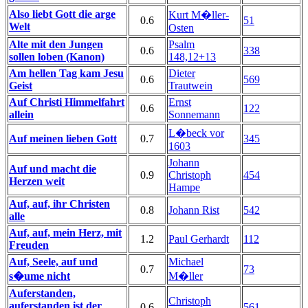
Also liebt Gott die arge
Kurt M�ller-
0.6
51
Welt
Osten
Alte mit den Jungen
Psalm
0.6
338
sollen loben (Kanon)
148,12+13
Am hellen Tag kam Jesu
Dieter
0.6
569
Geist
Trautwein
Auf Christi Himmelfahrt
Ernst
0.6
122
allein
Sonnemann
L�beck vor
Auf meinen lieben Gott
0.7
345
1603
Johann
Auf und macht die
0.9
Christoph
454
Herzen weit
Hampe
Auf, auf, ihr Christen
0.8
Johann Rist
542
alle
Auf, auf, mein Herz, mit
1.2
Paul Gerhardt
112
Freuden
Auf, Seele, auf und
Michael
0.7
73
s�ume nicht
M�ller
Auferstanden,
Christoph
auferstanden ist der
0.6
561