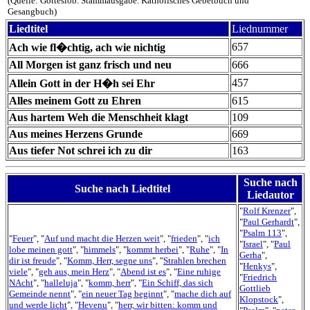
(Quelle: Gotteslob. Stammausgabe. Katholisches Gebetbuch und
Gesangbuch)
Liedtitel
Liednummer
657
Ach wie fl�chtig, ach wie nichtig
All Morgen ist ganz frisch und neu
666
457
Allein Gott in der H�h sei Ehr
Alles meinem Gott zu Ehren
615
Aus hartem Weh die Menschheit klagt
109
Aus meines Herzens Grunde
669
Aus tiefer Not schrei ich zu dir
163
Suche nach
Suche nach Liedtitel
Liedautor
"
Rolf Krenzer
",
"
Paul Gerhardt
",
"
Psalm 113
",
"
Feuer
", "
Auf und macht die Herzen weit
", "
frieden
", "
ich
"
Israel
", "
Paul
lobe meinen gott
", "
himmels
", "
kommt herbei
", "
Ruhe
", "
In
Gerha
",
dir ist freude
", "
Komm, Herr, segne uns
", "
Strahlen brechen
"
Henkys
",
viele
", "
geh aus, mein Herz
", "
Abend ist es
", "
Eine ruhige
"
Friedrich
NAcht
", "
halleluja
", "
komm, herr
", "
Ein Schiff, das sich
Gottlieb
Gemeinde nennt
", "
ein neuer Tag beginnt
", "
mache dich auf
Klopstock
",
und werde licht
", "
Hevenu
", "
herr, wir bitten: komm und