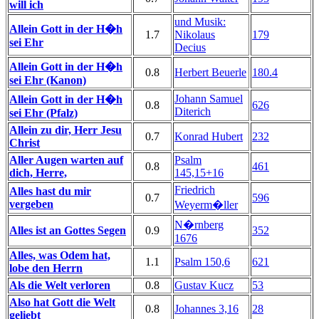
will ich
und Musik:
Allein Gott in der H�h
1.7
Nikolaus
179
sei Ehr
Decius
Allein Gott in der H�h
0.8
Herbert Beuerle
180.4
sei Ehr (Kanon)
Johann Samuel
Allein Gott in der H�h
0.8
626
Diterich
sei Ehr (Pfalz)
Allein zu dir, Herr Jesu
0.7
Konrad Hubert
232
Christ
Aller Augen warten auf
Psalm
0.8
461
dich, Herre,
145,15+16
Friedrich
Alles hast du mir
0.7
596
vergeben
Weyerm�ller
N�rnberg
Alles ist an Gottes Segen
0.9
352
1676
Alles, was Odem hat,
1.1
Psalm 150,6
621
lobe den Herrn
Als die Welt verloren
0.8
Gustav Kucz
53
Also hat Gott die Welt
0.8
Johannes 3,16
28
geliebt