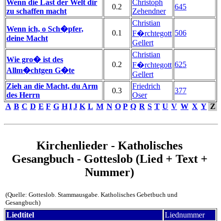
Wenn die Last der Welt dir
Christoph
0.2
645
zu schaffen macht
Zehendner
Christian
Wenn ich, o Sch�pfer,
0.1
506
F�rchtegott
deine Macht
Gellert
Christian
Wie gro� ist des
0.2
625
F�rchtegott
Allm�chtgen G�te
Gellert
Zieh an die Macht, du Arm
Friedrich
0.3
377
des Herrn
Oser
A
B
C
D
E
F
G
H
I
J
K
L
M
N
O
P
Q
R
S
T
U
V
W
X
Y
Z
Kirchenlieder - Katholisches
Gesangbuch - Gotteslob (Lied + Text +
Nummer)
(Quelle: Gotteslob. Stammausgabe. Katholisches Gebetbuch und
Gesangbuch)
Liedtitel
Liednummer