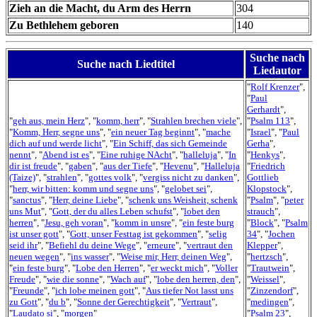
Zieh an die Macht, du Arm des Herrn
304
Zu Bethlehem geboren
140
Suche nach
Suche nach Liedtitel
Liedautor
"
Rolf Krenzer
",
"
Paul
Gerhardt
",
"
geh aus, mein Herz
", "
komm, herr
", "
Strahlen brechen viele
",
"
Psalm 113
",
"
Komm, Herr, segne uns
", "
ein neuer Tag beginnt
", "
mache
"
Israel
", "
Paul
dich auf und werde licht
", "
Ein Schiff, das sich Gemeinde
Gerha
",
nennt
", "
Abend ist es
", "
Eine ruhige NAcht
", "
halleluja
", "
In
"
Henkys
",
dir ist freude
", "
gaben
", "
aus der Tiefe
", "
Hevenu
", "
Halleluja
"
Friedrich
(Taize)
", "
strahlen
", "
gottes volk
", "
vergiss nicht zu danken
",
Gottlieb
"
herr, wir bitten: komm und segne uns
", "
gelobet sei
",
Klopstock
",
"
sanctus
", "
Herr, deine Liebe
", "
schenk uns Weisheit, schenk
"
Psalm
", "
peter
uns Mut
", "
Gott, der du alles Leben schufst
", "
lobet den
strauch
",
herren
", "
Jesu, geh voran
", "
komm in unsre
", "
ein feste burg
"
Block
", "
Psalm
ist unser gott
", "
Gott, unser Festtag ist gekommen
", "
selig
34
", "
Jochen
seid ihr
", "
Befiehl du deine Wege
", "
erneure
", "
vertraut den
Klepper
",
neuen wegen
", "
ins wasser
", "
Weise mir, Herr, deinen Weg
",
"
hertzsch
",
"
ein feste burg
", "
Lobe den Herren
", "
er weckt mich
", "
Voller
"
Trautwein
",
Freude
", "
wie die sonne
", "
Wach auf
", "
lobe den herren, den
",
"
Weissel
",
"
Freunde
", "
ich lobe meinen gott
", "
Aus tiefer Not lasst uns
"
Zinzendorf
",
zu Gott
", "
du b
", "
Sonne der Gerechtigkeit
", "
Vertraut
",
"
medingen
",
"
Laudato si
", "
morgen
"
"
Psalm 23
",