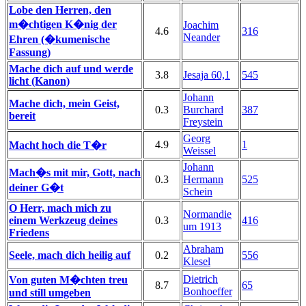
Lobe den Herren, den
m�chtigen K�nig der
Joachim
4.6
316
Neander
Ehren (�kumenische
Fassung)
Mache dich auf und werde
3.8
Jesaja 60,1
545
licht (Kanon)
Johann
Mache dich, mein Geist,
0.3
Burchard
387
bereit
Freystein
Georg
4.9
1
Macht hoch die T�r
Weissel
Johann
Mach�s mit mir, Gott, nach
0.3
Hermann
525
deiner G�t
Schein
O Herr, mach mich zu
Normandie
einem Werkzeug deines
0.3
416
um 1913
Friedens
Abraham
Seele, mach dich heilig auf
0.2
556
Klesel
Dietrich
Von guten M�chten treu
8.7
65
Bonhoeffer
und still umgeben