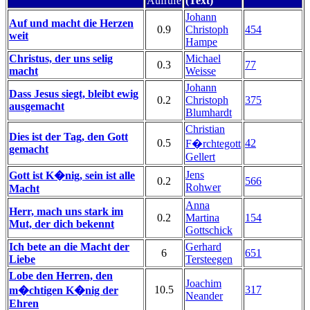
Aufrufe
(Text)
Johann
Auf und macht die Herzen
0.9
Christoph
454
weit
Hampe
Christus, der uns selig
Michael
0.3
77
macht
Weisse
Johann
Dass Jesus siegt, bleibt ewig
0.2
Christoph
375
ausgemacht
Blumhardt
Christian
Dies ist der Tag, den Gott
0.5
42
F�rchtegott
gemacht
Gellert
Jens
Gott ist K�nig, sein ist alle
0.2
566
Rohwer
Macht
Anna
Herr, mach uns stark im
0.2
Martina
154
Mut, der dich bekennt
Gottschick
Ich bete an die Macht der
Gerhard
6
651
Liebe
Tersteegen
Lobe den Herren, den
Joachim
10.5
317
m�chtigen K�nig der
Neander
Ehren