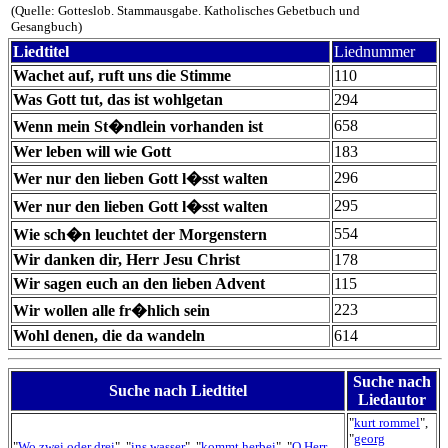
(Quelle: Gotteslob. Stammausgabe. Katholisches Gebetbuch und
Gesangbuch)
Liedtitel
Liednummer
Wachet auf, ruft uns die Stimme
110
Was Gott tut, das ist wohlgetan
294
658
Wenn mein St�ndlein vorhanden ist
Wer leben will wie Gott
183
296
Wer nur den lieben Gott l�sst walten
295
Wer nur den lieben Gott l�sst walten
554
Wie sch�n leuchtet der Morgenstern
Wir danken dir, Herr Jesu Christ
178
Wir sagen euch an den lieben Advent
115
223
Wir wollen alle fr�hlich sein
Wohl denen, die da wandeln
614
Suche nach
Suche nach Liedtitel
Liedautor
"
kurt rommel
",
"
georg
"
Wo zwei oder drei
", "
ins wasser
", "
kommt herbei
", "
O Herr,