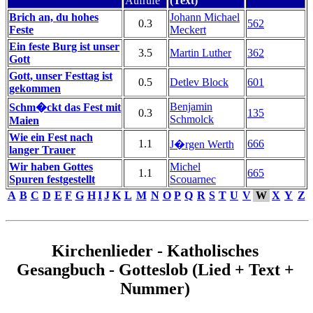
Aufrufe
(Text)
Brich an, du hohes
Johann Michael
0.3
562
Feste
Meckert
Ein feste Burg ist unser
3.5
Martin Luther
362
Gott
Gott, unser Festtag ist
0.5
Detlev Block
601
gekommen
Benjamin
Schm�ckt das Fest mit
0.3
135
Schmolck
Maien
Wie ein Fest nach
1.1
666
J�rgen Werth
langer Trauer
Wir haben Gottes
Michel
1.1
665
Spuren festgestellt
Scouarnec
A
B
C
D
E
F
G
H
I
J
K
L
M
N
O
P
Q
R
S
T
U
V
W
X
Y
Z
Kirchenlieder - Katholisches
Gesangbuch - Gotteslob (Lied + Text +
Nummer)