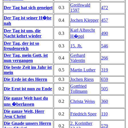
Greifswald
Der Tag hat sich geneiget
0.3
472
1597
Der Tag ist seiner H�he
0.4
Jochen Klepper
457
nah
Karl Albrecht
Der Tag ist um, die
0.3
490
Nacht kehrt wieder
H�ppl
Der Tag, der ist so
0.3
15. Jh.
546
freudenreich
Der Tag, mein Gott, ist
Gerhard
0.4
266
nun vergangen
Valentin
Die beste Zeit im Jahr ist
0.5
Martin Luther
319
mein
Die Erde ist des Herrn
0.3
Jochen Riess
659
Gottfried
Die Ernt ist nun zu Ende
0.2
505
Tollmann
Die ganze Welt hast du
0.2
Christa Weiss
360
uns �berlassen
Die ganze Welt, Herr
0.2
Friedrich Spee
110
Jesu Christ
Die Gnade unsers Herrn
2. Korinther
0.2
579