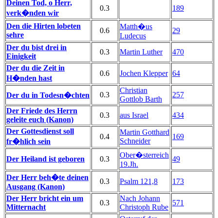
Deinen Tod, o Herr,
0.3
189
verk�nden wir
Den die Hirten lobeten
Matth�us
0.6
29
sehre
Ludecus
Der du bist drei in
0.3
Martin Luther
470
Einigkeit
Der du die Zeit in
0.6
Jochen Klepper
64
H�nden hast
Christian
0.3
257
Der du in Todesn�chten
Gottlob Barth
Der Friede des Herrn
0.3
aus Israel
434
geleite euch (Kanon)
Der Gottesdienst soll
Martin Gotthard
0.4
169
Schneider
fr�hlich sein
Ober�sterreich
Der Heiland ist geboren
0.3
49
19.Jh.
Der Herr beh�te deinen
0.3
Psalm 121,8
173
Ausgang (Kanon)
Der Herr bricht ein um
Nach Johann
0.3
571
Mitternacht
Christoph Rube