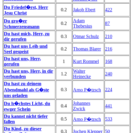
Du Friedef�rst, Herr
0.2
Jakob Ebert
422
Jesu Christ
Adam
Du gro�er
0.2
87
Thebesius
Schmerzensmann
Du hast mich, Herr, zu
0.3
Otmar Schulz
210
dir gerufen
Du hast uns Leib und
0.2
Thomas Blarer
216
Seel gespeist
Du hast uns, Herr,
1
Kurt Rommel
168
gerufen
Du hast uns, Herr, in dir
Walter
1.2
240
verbunden
Heinecke
Du hast zu deinem
0.3
224
Abendmahl als G�ste
Arno P�tzsch
uns geladen
Johannes
Du h�chstes Licht, du
0.4
441
Zwick
ewger Schein
Du kannst nicht tiefer
0.5
533
Arno P�tzsch
fallen
Du Kind, zu dieser
0.3
Jochen Klepper
50