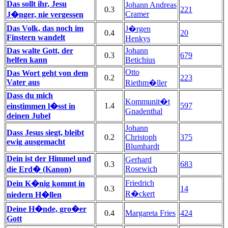
Das sollt ihr, Jesu
Johann Andreas
0.3
221
Cramer
J�nger, nie vergessen
Das Volk, das noch im
J�rgen
0.4
20
Finstern wandelt
Henkys
Das walte Gott, der
Johann
0.3
679
helfen kann
Betichius
Otto
Das Wort geht von dem
0.2
223
Vater aus
Riethm�ller
Dass du mich
Kommunit�t
1.4
597
einstimmen l�sst in
Gnadenthal
deinen Jubel
Johann
Dass Jesus siegt, bleibt
0.2
Christoph
375
ewig ausgemacht
Blumhardt
Dein ist der Himmel und
Gerhard
0.3
683
Rosewich
die Erd� (Kanon)
Friedrich
Dein K�nig kommt in
0.3
14
R�ckert
niedern H�llen
Deine H�nde, gro�er
0.4
Margareta Fries
424
Gott