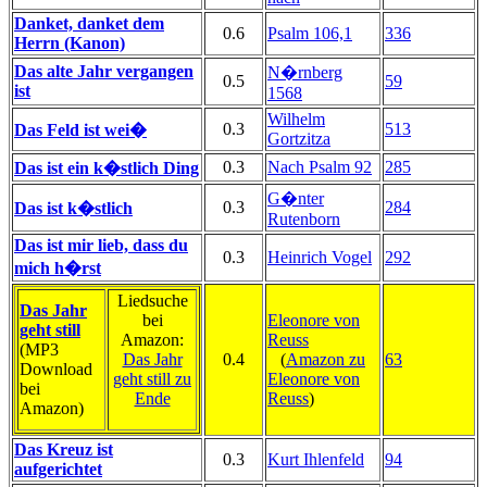
Danket, danket dem
0.6
Psalm 106,1
336
Herrn (Kanon)
Das alte Jahr vergangen
N�rnberg
0.5
59
ist
1568
Wilhelm
0.3
513
Das Feld ist wei�
Gortzitza
0.3
Nach Psalm 92
285
Das ist ein k�stlich Ding
G�nter
0.3
284
Das ist k�stlich
Rutenborn
Das ist mir lieb, dass du
0.3
Heinrich Vogel
292
mich h�rst
Liedsuche
Das Jahr
bei
Eleonore von
geht still
Amazon:
Reuss
(MP3
Das Jahr
0.4
(
Amazon zu
63
Download
geht still zu
Eleonore von
bei
Ende
Reuss
)
Amazon)
Das Kreuz ist
0.3
Kurt Ihlenfeld
94
aufgerichtet