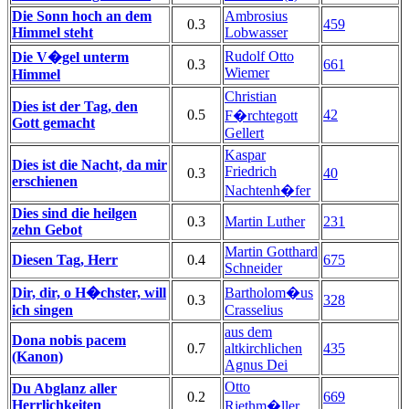
Die Sonn hoch an dem
Ambrosius
0.3
459
Himmel steht
Lobwasser
Rudolf Otto
Die V�gel unterm
0.3
661
Wiemer
Himmel
Christian
Dies ist der Tag, den
0.5
42
F�rchtegott
Gott gemacht
Gellert
Kaspar
Dies ist die Nacht, da mir
Friedrich
0.3
40
erschienen
Nachtenh�fer
Dies sind die heilgen
0.3
Martin Luther
231
zehn Gebot
Martin Gotthard
Diesen Tag, Herr
0.4
675
Schneider
Dir, dir, o H�chster, will
Bartholom�us
0.3
328
ich singen
Crasselius
aus dem
Dona nobis pacem
0.7
altkirchlichen
435
(Kanon)
Agnus Dei
Otto
Du Abglanz aller
0.2
669
Herrlichkeiten
Riethm�ller