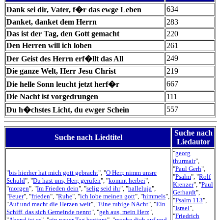
634
Dank sei dir, Vater, f�r das ewge Leben
Danket, danket dem Herrn
283
Das ist der Tag, den Gott gemacht
220
Den Herren will ich loben
261
249
Der Geist des Herrn erf�llt das All
Die ganze Welt, Herr Jesu Christ
219
667
Die helle Sonn leucht jetzt herf�r
Die Nacht ist vorgedrungen
111
557
Du h�chstes Licht, du ewger Schein
Suche nach
Suche nach Liedtitel
Liedautor
"
georg
thurmair
",
"
Paul Gerh
",
"
bis hierher hat mich gott gebracht
", "
O Herr, nimm unsre
"
Psalm
", "
Rolf
Schuld
", "
Du hast uns, Herr, gerufen
", "
kommt herbei
",
Krenzer
", "
Paul
"
morgen
", "
Im Frieden dein
", "
selig seid ihr
", "
halleluja
",
Gerhardt
",
"
Feuer
", "
frieden
", "
Ruhe
", "
ich lobe meinen gott
", "
himmels
",
"
Psalm 113
",
"
Auf und macht die Herzen weit
", "
Eine ruhige NAcht
", "
Ein
"
Israel
",
Schiff, das sich Gemeinde nennt
", "
geh aus, mein Herz
",
"
Friedrich
"
Abend ist es
", "
ein neuer Tag beginnt
", "
mache dich auf und