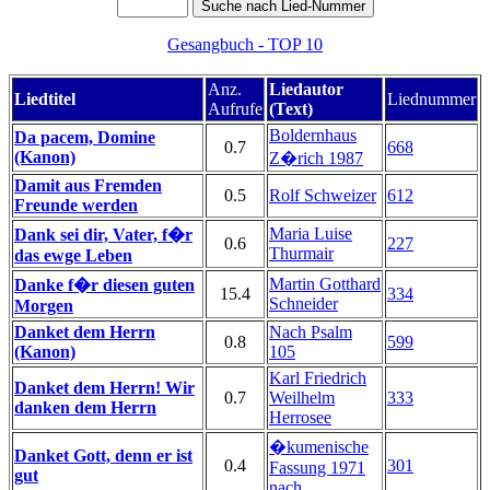
Gesangbuch - TOP 10
Anz.
Liedautor
Liedtitel
Liednummer
Aufrufe
(Text)
Boldernhaus
Da pacem, Domine
0.7
668
(Kanon)
Z�rich 1987
Damit aus Fremden
0.5
Rolf Schweizer
612
Freunde werden
Maria Luise
Dank sei dir, Vater, f�r
0.6
227
Thurmair
das ewge Leben
Martin Gotthard
Danke f�r diesen guten
15.4
334
Schneider
Morgen
Danket dem Herrn
Nach Psalm
0.8
599
(Kanon)
105
Karl Friedrich
Danket dem Herrn! Wir
0.7
Weilhelm
333
danken dem Herrn
Herrosee
�kumenische
Danket Gott, denn er ist
0.4
301
Fassung 1971
gut
nach