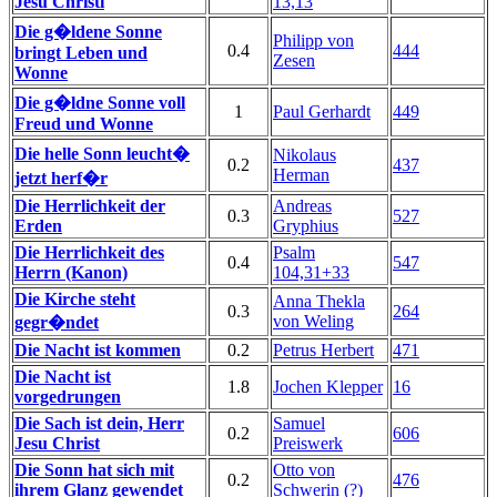
Jesu Christi
13,13
Die g�ldene Sonne
Philipp von
0.4
444
bringt Leben und
Zesen
Wonne
Die g�ldne Sonne voll
1
Paul Gerhardt
449
Freud und Wonne
Die helle Sonn leucht�
Nikolaus
0.2
437
Herman
jetzt herf�r
Die Herrlichkeit der
Andreas
0.3
527
Erden
Gryphius
Die Herrlichkeit des
Psalm
0.4
547
Herrn (Kanon)
104,31+33
Die Kirche steht
Anna Thekla
0.3
264
von Weling
gegr�ndet
Die Nacht ist kommen
0.2
Petrus Herbert
471
Die Nacht ist
1.8
Jochen Klepper
16
vorgedrungen
Die Sach ist dein, Herr
Samuel
0.2
606
Jesu Christ
Preiswerk
Die Sonn hat sich mit
Otto von
0.2
476
ihrem Glanz gewendet
Schwerin (?)