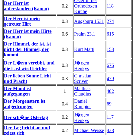
Osterruf der
Der Herr ist
0.2
Orthodoxen
118
auferstanden (Kanon)
Kirche
Der Herr ist mein
0.3
Augsburg 1531
274
getreuer Hirt
Der Herr ist mein Hirte
0.6
Psalm 23,1
615
(Kanon)
Der Himmel, der ist, ist
nicht der Himmel, der
0.3
Kurt Marti
153
kommt
Der L�rm verebbt, und
J�rgen
0.3
676
die Last wird leichter
Henkys
Der lieben Sonne Licht
Christian
0.3
479
und Pracht
Scriver
Der Mond ist
Matthias
1
482
aufgegangen
Claudius
Der Morgenstern ist
Daniel
0.4
69
aufgedrungen
Rumpius
J�rgen
0.2
117
Der sch�ne Ostertag
Henkys
Der Tag bricht an und
0.2
Michael Weisse
438
zeiget sich