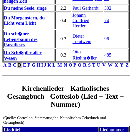
heilgen Zeit
Du meine Seele, singe
2.2
Paul Gerhardt
302
Johann
Du Morgenstern, du
0.4
Gottfried
74
Licht vom Licht
Herder
Du sch�ner
Dieter
0.3
96
Lebensbaum des
Trautwein
Paradieses
Otto
Du Sch�pfer aller
0.3
485
Riethm�ller
Wesen
A
B
C
D
E
F
G
H
I
J
K
L
M
N
O
P
Q
R
S
T
U
V
W
X
Y
Z
Kirchenlieder - Katholisches
Gesangbuch - Gotteslob (Lied + Text +
Nummer)
(Quelle: Gotteslob. Stammausgabe. Katholisches Gebetbuch und
Gesangbuch)
Liedtitel
Liednummer