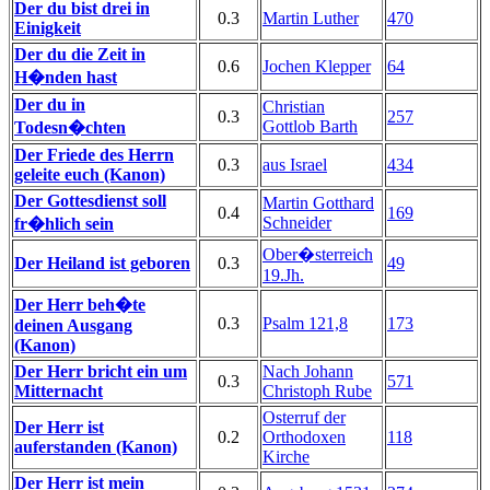
Der du bist drei in
0.3
Martin Luther
470
Einigkeit
Der du die Zeit in
0.6
Jochen Klepper
64
H�nden hast
Der du in
Christian
0.3
257
Gottlob Barth
Todesn�chten
Der Friede des Herrn
0.3
aus Israel
434
geleite euch (Kanon)
Der Gottesdienst soll
Martin Gotthard
0.4
169
Schneider
fr�hlich sein
Ober�sterreich
Der Heiland ist geboren
0.3
49
19.Jh.
Der Herr beh�te
0.3
Psalm 121,8
173
deinen Ausgang
(Kanon)
Der Herr bricht ein um
Nach Johann
0.3
571
Mitternacht
Christoph Rube
Osterruf der
Der Herr ist
0.2
Orthodoxen
118
auferstanden (Kanon)
Kirche
Der Herr ist mein