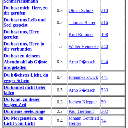
Schmerzensmann
Du hast mich, Herr, zu
0.3
Otmar Schulz
210
dir gerufen
Du hast uns Leib und
0.2
Thomas Blarer
216
Seel gespeist
Du hast uns, Herr,
1
Kurt Rommel
168
gerufen
Du hast uns, Herr, in
1.2
Walter Heinecke
240
dir verbunden
Du hast zu deinem
0.3
224
Abendmahl als G�ste
Arno P�tzsch
uns geladen
Du h�chstes Licht, du
0.4
Johannes Zwick
441
ewger Schein
Du kannst nicht tiefer
0.5
533
Arno P�tzsch
fallen
Du Kind, zu dieser
0.3
Jochen Klepper
50
heilgen Zeit
Du meine Seele, singe
2.2
Paul Gerhardt
302
Du Morgenstern, du
Johann Gottfried
0.4
74
Licht vom Licht
Herder