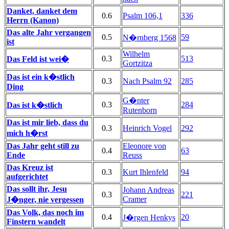
Danket, danket dem
0.6
Psalm 106,1
336
Herrn (Kanon)
Das alte Jahr vergangen
0.5
59
N�rnberg 1568
ist
Wilhelm
0.3
513
Das Feld ist wei�
Gortzitza
Das ist ein k�stlich
0.3
Nach Psalm 92
285
Ding
G�nter
0.3
284
Das ist k�stlich
Rutenborn
Das ist mir lieb, dass du
0.3
Heinrich Vogel
292
mich h�rst
Das Jahr geht still zu
Eleonore von
0.4
63
Ende
Reuss
Das Kreuz ist
0.3
Kurt Ihlenfeld
94
aufgerichtet
Das sollt ihr, Jesu
Johann Andreas
0.3
221
Cramer
J�nger, nie vergessen
Das Volk, das noch im
0.4
20
J�rgen Henkys
Finstern wandelt