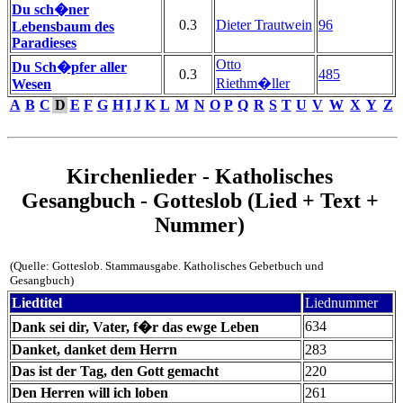
Du sch�ner
0.3
Dieter Trautwein
96
Lebensbaum des
Paradieses
Otto
Du Sch�pfer aller
0.3
485
Riethm�ller
Wesen
A
B
C
D
E
F
G
H
I
J
K
L
M
N
O
P
Q
R
S
T
U
V
W
X
Y
Z
Kirchenlieder - Katholisches
Gesangbuch - Gotteslob (Lied + Text +
Nummer)
(Quelle: Gotteslob. Stammausgabe. Katholisches Gebetbuch und
Gesangbuch)
Liedtitel
Liednummer
634
Dank sei dir, Vater, f�r das ewge Leben
Danket, danket dem Herrn
283
Das ist der Tag, den Gott gemacht
220
Den Herren will ich loben
261