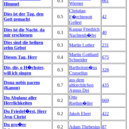
0.3
661
Wiemer
Himmel
Christian
Dies ist der Tag, den
0.5
42
F�rchtegott
Gott gemacht
Gellert
Kaspar Friedrich
Dies ist die Nacht, da
0.3
40
mir erschienen
Nachtenh�fer
Dies sind die heilgen
0.3
Martin Luther
231
zehn Gebot
Martin Gotthard
Diesen Tag, Herr
0.4
675
Schneider
Dir, dir, o H�chster,
Bartholom�us
0.3
328
will ich singen
Crasselius
aus dem
Dona nobis pacem
0.7
altkirchlichen
435
(Kanon)
Agnus Dei
Otto
Du Abglanz aller
0.2
669
Herrlichkeiten
Riethm�ller
Du Friedef�rst, Herr
0.2
Jakob Ebert
422
Jesu Christ
Du gro�er
0.2
Adam Thebesius
87