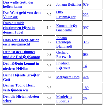
Das walte Gott, der
0.3
Johann Betichius
679
helfen kann
Otto
Das Wort geht von dem
0.2
223
Vater aus
Riethm�ller
Dass du mich
Kommunit�t
1.4
597
einstimmen l�sst in
Gnadenthal
deinen Jubel
Johann
Dass Jesus siegt, bleibt
0.2
Christoph
375
ewig ausgemacht
Blumhardt
Dein ist der Himmel
Gerhard
0.3
683
Rosewich
und die Erd� (Kanon)
Friedrich
Dein K�nig kommt in
0.3
14
R�ckert
niedern H�llen
Deine H�nde, gro�er
0.4
Margareta Fries
424
Gott
Deinen Tod, o Herr,
0.3
189
verk�nden wir
Den die Hirten lobeten
Matth�us
0.6
29
sehre
Ludecus