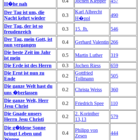
0.4
Jochen Klepper
457
H�he nah
Karl Albrecht
Der Tag ist um, die
0.3
490
Nacht kehrt wieder
H�ppl
Der Tag, der ist so
0.3
15. Jh.
546
freudenreich
Der Tag, mein Gott, ist
0.4
Gerhard Valentin
266
nun vergangen
Die beste Zeit im Jahr
0.5
Martin Luther
319
ist mein
Die Erde ist des Herrn
0.3
Jochen Riess
659
Die Ernt ist nun zu
Gottfried
0.2
505
Ende
Tollmann
Die ganze Welt hast du
0.2
Christa Weiss
360
uns �berlassen
Die ganze Welt, Herr
0.2
Friedrich Spee
110
Jesu Christ
Die Gnade unsers
2. Korinther
0.2
579
Herrn Jesu Christi
13,13
Die g�ldene Sonne
Philipp von
0.4
444
bringt Leben und
Zesen
Wonne