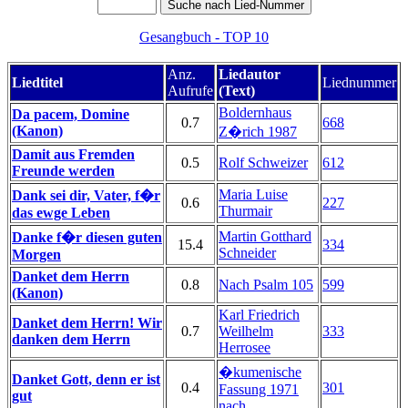
Gesangbuch - TOP 10
Anz.
Liedautor
Liedtitel
Liednummer
Aufrufe
(Text)
Boldernhaus
Da pacem, Domine
0.7
668
(Kanon)
Z�rich 1987
Damit aus Fremden
0.5
Rolf Schweizer
612
Freunde werden
Maria Luise
Dank sei dir, Vater, f�r
0.6
227
Thurmair
das ewge Leben
Martin Gotthard
Danke f�r diesen guten
15.4
334
Schneider
Morgen
Danket dem Herrn
0.8
Nach Psalm 105
599
(Kanon)
Karl Friedrich
Danket dem Herrn! Wir
0.7
Weilhelm
333
danken dem Herrn
Herrosee
�kumenische
Danket Gott, denn er ist
0.4
301
Fassung 1971
gut
nach