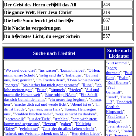
249
Der Geist des Herrn erf�llt das All
Die ganze Welt, Herr Jesu Christ
219
667
Die helle Sonn leucht jetzt herf�r
Die Nacht ist vorgedrungen
111
557
Du h�chstes Licht, du ewger Schein
Suche nach
Suche nach Liedtitel
Liedautor
"
kurt rommel
",
"
georg
"
Wo zwei oder drei
", "
ins wasser
", "
kommt herbei
", "
O Herr,
thurmair
", "
Paul
nimm unsre Schuld
", "
selig seid ihr
", "
halleluja
", "
Du hast
Gerh
", "
Psalm
",
uns, Herr, gerufen
", "
Im Frieden dein
", "
Dona Nobis pacem
",
"
Rolf Krenzer
",
"
morgen
", "
bis hierher hat mich gott gebracht
", "
Ruhe
", "
ich
"
Paul
lobe meinen gott
", "
Feuer
", "
himmels
", "
frieden
", "
Auf und
Gerhardt
",
macht die Herzen weit
", "
Eine ruhige NAcht
", "
Ein Schiff,
"
Israel
", "
Psalm
das sich Gemeinde nennt
", "
ein neuer Tag beginnt
", "
komm,
113
", "
Friedrich
herr
", "
mache dich auf und werde licht
", "
Abend ist es
", "
In
Gottlieb
dir ist freude
", "
geh aus, mein Herz
", "
Komm, Herr, segne
Klopstock
",
uns
", "
Strahlen brechen viele
", "
vergiss nicht zu danken
",
"
Paul Gerha
",
"
gottes volk
", "
aus der Tiefe
", "
strahlen
", "
herr, wir bitten:
"
Henkys
",
komm und segne uns
", "
Hevenu
", "
gaben
", "
Halleluja
"
peter strauch
",
(Taize)
", "
gelobet sei
", "
Gott, der du alles Leben schufst
",
"
Block
", "
Psalm
"
schenk uns Weisheit, schenk uns Mut
", "
Herr, deine Liebe
",
34
", "
hertzsch
",