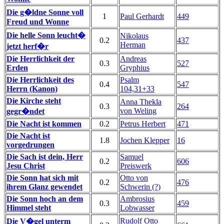
Die g�ldne Sonne voll
1
Paul Gerhardt
449
Freud und Wonne
Die helle Sonn leucht�
Nikolaus
0.2
437
Herman
jetzt herf�r
Die Herrlichkeit der
Andreas
0.3
527
Erden
Gryphius
Die Herrlichkeit des
Psalm
0.4
547
Herrn (Kanon)
104,31+33
Die Kirche steht
Anna Thekla
0.3
264
von Weling
gegr�ndet
Die Nacht ist kommen
0.2
Petrus Herbert
471
Die Nacht ist
1.8
Jochen Klepper
16
vorgedrungen
Die Sach ist dein, Herr
Samuel
0.2
606
Jesu Christ
Preiswerk
Die Sonn hat sich mit
Otto von
0.2
476
ihrem Glanz gewendet
Schwerin (?)
Die Sonn hoch an dem
Ambrosius
0.3
459
Himmel steht
Lobwasser
Rudolf Otto
Die V�gel unterm