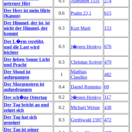
0.3
Augsburg 1531
274
getreuer Hirt
Der Herr ist mein Hirte
0.6
Psalm 23,1
615
(Kanon)
Der Himmel, der ist, ist
nicht der Himmel, der
0.3
Kurt Marti
153
kommt
Der L�rm verebbt,
0.3
676
J�rgen Henkys
und die Last wird
leichter
Der lieben Sonne Licht
0.3
Christian Scriver
479
und Pracht
Der Mond ist
Matthias
1
482
aufgegangen
Claudius
Der Morgenstern ist
0.4
Daniel Rumpius
69
aufgedrungen
0.2
117
Der sch�ne Ostertag
J�rgen Henkys
Der Tag bricht an und
0.2
Michael Weisse
438
zeiget sich
Der Tag hat sich
0.3
Greifswald 1597
472
geneiget
Der Tag ist seiner