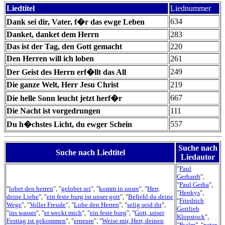
Liedtitel
Liednummer
634
Dank sei dir, Vater, f�r das ewge Leben
Danket, danket dem Herrn
283
Das ist der Tag, den Gott gemacht
220
Den Herren will ich loben
261
249
Der Geist des Herrn erf�llt das All
Die ganze Welt, Herr Jesu Christ
219
667
Die helle Sonn leucht jetzt herf�r
Die Nacht ist vorgedrungen
111
557
Du h�chstes Licht, du ewger Schein
Suche nach
Suche nach Liedtitel
Liedautor
"
Paul
Gerhardt
",
"
Paul Gerha
",
"
lobet den herren
", "
gelobet sei
", "
komm in unsre
", "
Herr,
"
Henkys
",
deine Liebe
", "
ein feste burg ist unser gott
", "
Befiehl du deine
"
Friedrich
Wege
", "
Voller Freude
", "
Lobe den Herren
", "
selig seid ihr
",
Gottlieb
"
ins wasser
", "
er weckt mich
", "
ein feste burg
", "
Gott, unser
Klopstock
",
Festtag ist gekommen
", "
erneure
", "
Weise mir, Herr, deinen
"
Psalm
", "
peter