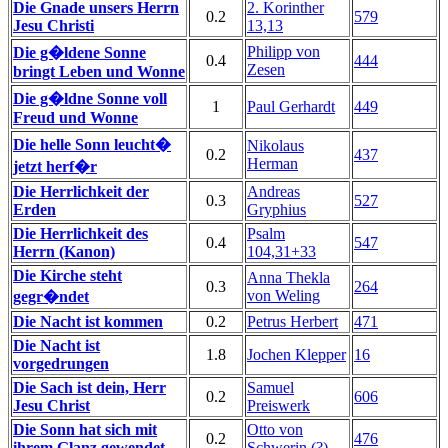
Die Gnade unsers Herrn
2. Korinther
0.2
579
Jesu Christi
13,13
Philipp von
Die g�ldene Sonne
0.4
444
Zesen
bringt Leben und Wonne
Die g�ldne Sonne voll
1
Paul Gerhardt
449
Freud und Wonne
Die helle Sonn leucht�
Nikolaus
0.2
437
Herman
jetzt herf�r
Die Herrlichkeit der
Andreas
0.3
527
Erden
Gryphius
Die Herrlichkeit des
Psalm
0.4
547
Herrn (Kanon)
104,31+33
Die Kirche steht
Anna Thekla
0.3
264
von Weling
gegr�ndet
Die Nacht ist kommen
0.2
Petrus Herbert
471
Die Nacht ist
1.8
Jochen Klepper
16
vorgedrungen
Die Sach ist dein, Herr
Samuel
0.2
606
Jesu Christ
Preiswerk
Die Sonn hat sich mit
Otto von
0.2
476
ihrem Glanz gewendet
Schwerin (?)