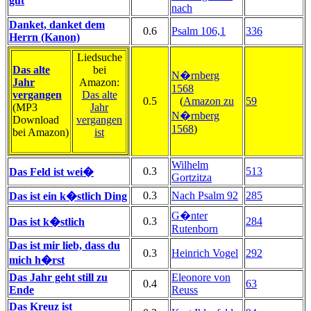
gut
nach
Danket, danket dem
0.6
Psalm 106,1
336
Herrn (Kanon)
Liedsuche
Das alte
bei
N�rnberg
Jahr
Amazon:
1568
vergangen
Das alte
0.5
(
Amazon zu
59
(MP3
Jahr
N�rnberg
Download
vergangen
1568
)
bei Amazon)
ist
Wilhelm
0.3
513
Das Feld ist wei�
Gortzitza
0.3
Nach Psalm 92
285
Das ist ein k�stlich Ding
G�nter
0.3
284
Das ist k�stlich
Rutenborn
Das ist mir lieb, dass du
0.3
Heinrich Vogel
292
mich h�rst
Das Jahr geht still zu
Eleonore von
0.4
63
Ende
Reuss
Das Kreuz ist