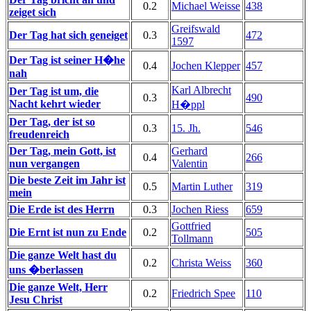
0.2
Michael Weisse
438
zeiget sich
Greifswald
Der Tag hat sich geneiget
0.3
472
1597
Der Tag ist seiner H�he
0.4
Jochen Klepper
457
nah
Karl Albrecht
Der Tag ist um, die
0.3
490
Nacht kehrt wieder
H�ppl
Der Tag, der ist so
0.3
15. Jh.
546
freudenreich
Der Tag, mein Gott, ist
Gerhard
0.4
266
nun vergangen
Valentin
Die beste Zeit im Jahr ist
0.5
Martin Luther
319
mein
Die Erde ist des Herrn
0.3
Jochen Riess
659
Gottfried
Die Ernt ist nun zu Ende
0.2
505
Tollmann
Die ganze Welt hast du
0.2
Christa Weiss
360
uns �berlassen
Die ganze Welt, Herr
0.2
Friedrich Spee
110
Jesu Christ