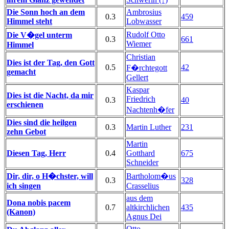
Die Sonn hoch an dem
Ambrosius
0.3
459
Himmel steht
Lobwasser
Rudolf Otto
Die V�gel unterm
0.3
661
Wiemer
Himmel
Christian
Dies ist der Tag, den Gott
0.5
42
F�rchtegott
gemacht
Gellert
Kaspar
Dies ist die Nacht, da mir
Friedrich
0.3
40
erschienen
Nachtenh�fer
Dies sind die heilgen
0.3
Martin Luther
231
zehn Gebot
Martin
Diesen Tag, Herr
0.4
Gotthard
675
Schneider
Dir, dir, o H�chster, will
Bartholom�us
0.3
328
ich singen
Crasselius
aus dem
Dona nobis pacem
0.7
altkirchlichen
435
(Kanon)
Agnus Dei
Otto