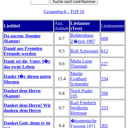
Gesangbuch - TOP 10
Anz.
Liedautor
Liedtitel
Liednummer
Aufrufe
(Text)
Boldernhaus
Da pacem, Domine
0.7
668
(Kanon)
Z�rich 1987
Damit aus Fremden
0.5
Rolf Schweizer
612
Freunde werden
Maria Luise
Dank sei dir, Vater, f�r
0.6
227
Thurmair
das ewge Leben
Martin
Danke f�r diesen guten
15.4
Gotthard
334
Morgen
Schneider
Danket dem Herrn
Nach Psalm
0.8
599
(Kanon)
105
Karl Friedrich
Danket dem Herrn! Wir
0.7
Weilhelm
333
danken dem Herrn
Herrosee
�kumenische
Danket Gott, denn er ist
0.4
301
Fassung 1971