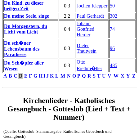
Du Kind, zu dieser
0.3
Jochen Klepper
50
heilgen Zeit
Du meine Seele, singe
2.2
Paul Gerhardt
302
Johann
Du Morgenstern, du
0.4
Gottfried
74
Licht vom Licht
Herder
Du sch�ner
Dieter
0.3
96
Lebensbaum des
Trautwein
Paradieses
Otto
Du Sch�pfer aller
0.3
485
Riethm�ller
Wesen
A
B
C
D
E
F
G
H
I
J
K
L
M
N
O
P
Q
R
S
T
U
V
W
X
Y
Z
Kirchenlieder - Katholisches
Gesangbuch - Gotteslob (Lied + Text +
Nummer)
(Quelle: Gotteslob. Stammausgabe. Katholisches Gebetbuch und
Gesangbuch)