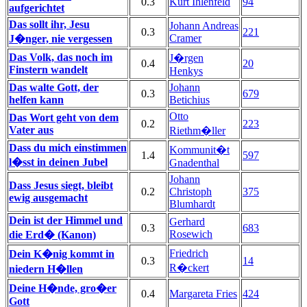
0.3
Kurt Ihlenfeld
94
aufgerichtet
Das sollt ihr, Jesu
Johann Andreas
0.3
221
Cramer
J�nger, nie vergessen
Das Volk, das noch im
J�rgen
0.4
20
Finstern wandelt
Henkys
Das walte Gott, der
Johann
0.3
679
helfen kann
Betichius
Otto
Das Wort geht von dem
0.2
223
Vater aus
Riethm�ller
Dass du mich einstimmen
Kommunit�t
1.4
597
l�sst in deinen Jubel
Gnadenthal
Johann
Dass Jesus siegt, bleibt
0.2
Christoph
375
ewig ausgemacht
Blumhardt
Dein ist der Himmel und
Gerhard
0.3
683
Rosewich
die Erd� (Kanon)
Friedrich
Dein K�nig kommt in
0.3
14
R�ckert
niedern H�llen
Deine H�nde, gro�er
0.4
Margareta Fries
424
Gott