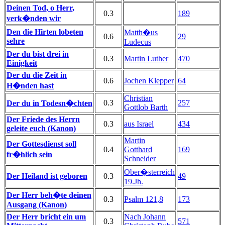
Deinen Tod, o Herr,
0.3
189
verk�nden wir
Den die Hirten lobeten
Matth�us
0.6
29
sehre
Ludecus
Der du bist drei in
0.3
Martin Luther
470
Einigkeit
Der du die Zeit in
0.6
Jochen Klepper
64
H�nden hast
Christian
0.3
257
Der du in Todesn�chten
Gottlob Barth
Der Friede des Herrn
0.3
aus Israel
434
geleite euch (Kanon)
Martin
Der Gottesdienst soll
0.4
Gotthard
169
fr�hlich sein
Schneider
Ober�sterreich
Der Heiland ist geboren
0.3
49
19.Jh.
Der Herr beh�te deinen
0.3
Psalm 121,8
173
Ausgang (Kanon)
Der Herr bricht ein um
Nach Johann
0.3
571