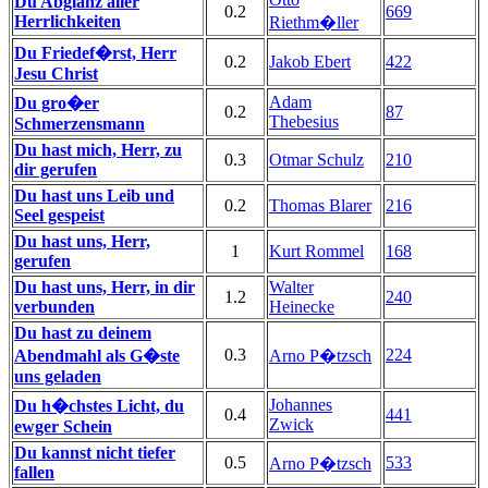
Du Abglanz aller
0.2
669
Herrlichkeiten
Riethm�ller
Du Friedef�rst, Herr
0.2
Jakob Ebert
422
Jesu Christ
Adam
Du gro�er
0.2
87
Thebesius
Schmerzensmann
Du hast mich, Herr, zu
0.3
Otmar Schulz
210
dir gerufen
Du hast uns Leib und
0.2
Thomas Blarer
216
Seel gespeist
Du hast uns, Herr,
1
Kurt Rommel
168
gerufen
Du hast uns, Herr, in dir
Walter
1.2
240
verbunden
Heinecke
Du hast zu deinem
0.3
224
Abendmahl als G�ste
Arno P�tzsch
uns geladen
Johannes
Du h�chstes Licht, du
0.4
441
Zwick
ewger Schein
Du kannst nicht tiefer
0.5
533
Arno P�tzsch
fallen