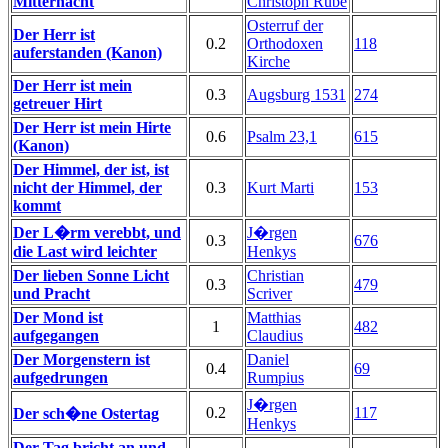
Mitternacht
Christoph Rube
Osterruf der
Der Herr ist
0.2
Orthodoxen
118
auferstanden (Kanon)
Kirche
Der Herr ist mein
0.3
Augsburg 1531
274
getreuer Hirt
Der Herr ist mein Hirte
0.6
Psalm 23,1
615
(Kanon)
Der Himmel, der ist, ist
nicht der Himmel, der
0.3
Kurt Marti
153
kommt
Der L�rm verebbt, und
J�rgen
0.3
676
die Last wird leichter
Henkys
Der lieben Sonne Licht
Christian
0.3
479
und Pracht
Scriver
Der Mond ist
Matthias
1
482
aufgegangen
Claudius
Der Morgenstern ist
Daniel
0.4
69
aufgedrungen
Rumpius
J�rgen
0.2
117
Der sch�ne Ostertag
Henkys
Der Tag bricht an und