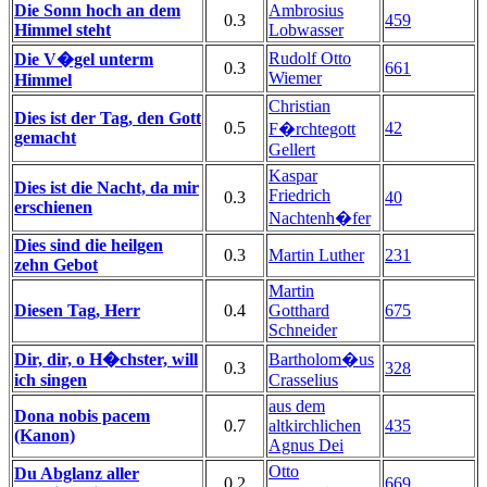
Die Sonn hoch an dem
Ambrosius
0.3
459
Himmel steht
Lobwasser
Rudolf Otto
Die V�gel unterm
0.3
661
Wiemer
Himmel
Christian
Dies ist der Tag, den Gott
0.5
42
F�rchtegott
gemacht
Gellert
Kaspar
Dies ist die Nacht, da mir
Friedrich
0.3
40
erschienen
Nachtenh�fer
Dies sind die heilgen
0.3
Martin Luther
231
zehn Gebot
Martin
Diesen Tag, Herr
0.4
Gotthard
675
Schneider
Dir, dir, o H�chster, will
Bartholom�us
0.3
328
ich singen
Crasselius
aus dem
Dona nobis pacem
0.7
altkirchlichen
435
(Kanon)
Agnus Dei
Otto
Du Abglanz aller
0.2
669