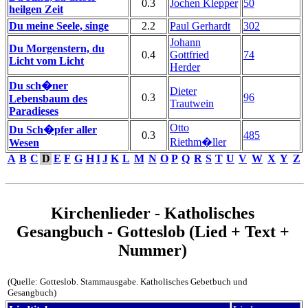
0.3
Jochen Klepper
50
heilgen Zeit
Du meine Seele, singe
2.2
Paul Gerhardt
302
Johann
Du Morgenstern, du
0.4
Gottfried
74
Licht vom Licht
Herder
Du sch�ner
Dieter
0.3
96
Lebensbaum des
Trautwein
Paradieses
Otto
Du Sch�pfer aller
0.3
485
Riethm�ller
Wesen
A
B
C
D
E
F
G
H
I
J
K
L
M
N
O
P
Q
R
S
T
U
V
W
X
Y
Z
Kirchenlieder - Katholisches
Gesangbuch - Gotteslob (Lied + Text +
Nummer)
(Quelle: Gotteslob. Stammausgabe. Katholisches Gebetbuch und
Gesangbuch)