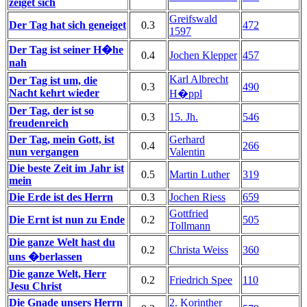
zeiget sich
Greifswald
Der Tag hat sich geneiget
0.3
472
1597
Der Tag ist seiner H�he
0.4
Jochen Klepper
457
nah
Karl Albrecht
Der Tag ist um, die
0.3
490
Nacht kehrt wieder
H�ppl
Der Tag, der ist so
0.3
15. Jh.
546
freudenreich
Der Tag, mein Gott, ist
Gerhard
0.4
266
nun vergangen
Valentin
Die beste Zeit im Jahr ist
0.5
Martin Luther
319
mein
Die Erde ist des Herrn
0.3
Jochen Riess
659
Gottfried
Die Ernt ist nun zu Ende
0.2
505
Tollmann
Die ganze Welt hast du
0.2
Christa Weiss
360
uns �berlassen
Die ganze Welt, Herr
0.2
Friedrich Spee
110
Jesu Christ
Die Gnade unsers Herrn
2. Korinther