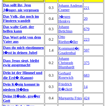
Das sollt ihr, Jesu
Johann Andreas
0.3
221
Cramer
J�nger, nie vergessen
Das Volk, das noch im
J�rgen
0.4
20
Finstern wandelt
Henkys
Das walte Gott, der
Johann
0.3
679
helfen kann
Betichius
Otto
Das Wort geht von dem
0.2
223
Vater aus
Riethm�ller
Dass du mich einstimmen
Kommunit�t
1.4
597
l�sst in deinen Jubel
Gnadenthal
Johann
Dass Jesus siegt, bleibt
0.2
Christoph
375
ewig ausgemacht
Blumhardt
Dein ist der Himmel und
Gerhard
0.3
683
Rosewich
die Erd� (Kanon)
Friedrich
Dein K�nig kommt in
0.3
14
R�ckert
niedern H�llen
Deine H�nde, gro�er
0.4
Margareta Fries
424
Gott