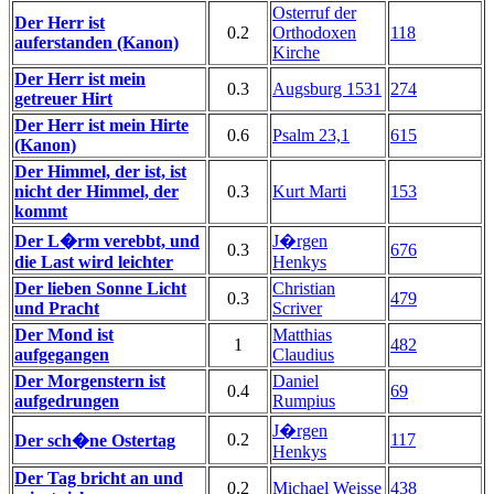
Osterruf der
Der Herr ist
0.2
Orthodoxen
118
auferstanden (Kanon)
Kirche
Der Herr ist mein
0.3
Augsburg 1531
274
getreuer Hirt
Der Herr ist mein Hirte
0.6
Psalm 23,1
615
(Kanon)
Der Himmel, der ist, ist
nicht der Himmel, der
0.3
Kurt Marti
153
kommt
Der L�rm verebbt, und
J�rgen
0.3
676
die Last wird leichter
Henkys
Der lieben Sonne Licht
Christian
0.3
479
und Pracht
Scriver
Der Mond ist
Matthias
1
482
aufgegangen
Claudius
Der Morgenstern ist
Daniel
0.4
69
aufgedrungen
Rumpius
J�rgen
0.2
117
Der sch�ne Ostertag
Henkys
Der Tag bricht an und
0.2
Michael Weisse
438