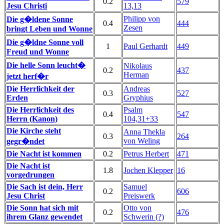
0.2
579
Jesu Christi
13,13
Philipp von
Die g�ldene Sonne
0.4
444
Zesen
bringt Leben und Wonne
Die g�ldne Sonne voll
1
Paul Gerhardt
449
Freud und Wonne
Die helle Sonn leucht�
Nikolaus
0.2
437
Herman
jetzt herf�r
Die Herrlichkeit der
Andreas
0.3
527
Erden
Gryphius
Die Herrlichkeit des
Psalm
0.4
547
Herrn (Kanon)
104,31+33
Die Kirche steht
Anna Thekla
0.3
264
von Weling
gegr�ndet
Die Nacht ist kommen
0.2
Petrus Herbert
471
Die Nacht ist
1.8
Jochen Klepper
16
vorgedrungen
Die Sach ist dein, Herr
Samuel
0.2
606
Jesu Christ
Preiswerk
Die Sonn hat sich mit
Otto von
0.2
476
ihrem Glanz gewendet
Schwerin (?)