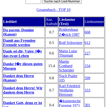
Gesangbuch - TOP 10
Anz.
Liedautor
Liedtitel
Liednummer
Aufrufe
(Text)
Boldernhaus
Da pacem, Domine
0.7
668
(Kanon)
Z�rich 1987
Damit aus Fremden
0.5
Rolf Schweizer
612
Freunde werden
Maria Luise
Dank sei dir, Vater, f�r
0.6
227
Thurmair
das ewge Leben
Martin
Danke f�r diesen guten
15.4
Gotthard
334
Morgen
Schneider
Danket dem Herrn
Nach Psalm
0.8
599
(Kanon)
105
Karl Friedrich
Danket dem Herrn! Wir
0.7
Weilhelm
333
danken dem Herrn
Herrosee
�kumenische
Danket Gott, denn er ist
0.4
301
Fassung 1971