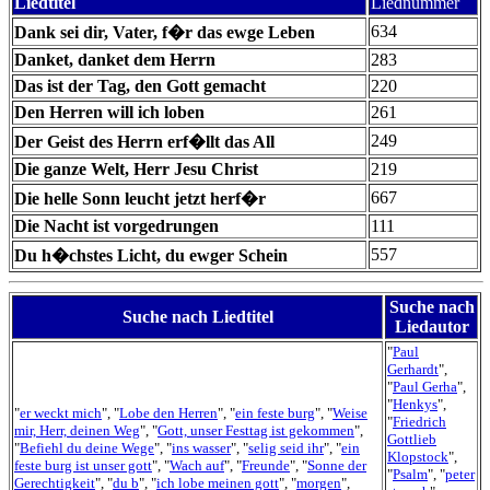
Liedtitel
Liednummer
634
Dank sei dir, Vater, f�r das ewge Leben
Danket, danket dem Herrn
283
Das ist der Tag, den Gott gemacht
220
Den Herren will ich loben
261
249
Der Geist des Herrn erf�llt das All
Die ganze Welt, Herr Jesu Christ
219
667
Die helle Sonn leucht jetzt herf�r
Die Nacht ist vorgedrungen
111
557
Du h�chstes Licht, du ewger Schein
Suche nach
Suche nach Liedtitel
Liedautor
"
Paul
Gerhardt
",
"
Paul Gerha
",
"
Henkys
",
"
er weckt mich
", "
Lobe den Herren
", "
ein feste burg
", "
Weise
"
Friedrich
mir, Herr, deinen Weg
", "
Gott, unser Festtag ist gekommen
",
Gottlieb
"
Befiehl du deine Wege
", "
ins wasser
", "
selig seid ihr
", "
ein
Klopstock
",
feste burg ist unser gott
", "
Wach auf
", "
Freunde
", "
Sonne der
"
Psalm
", "
peter
Gerechtigkeit
", "
du b
", "
ich lobe meinen gott
", "
morgen
",