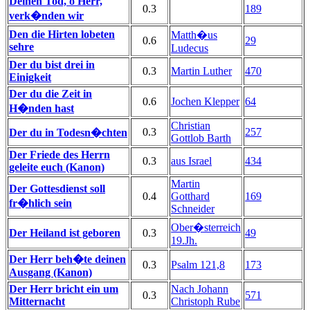
Deinen Tod, o Herr,
0.3
189
verk�nden wir
Den die Hirten lobeten
Matth�us
0.6
29
sehre
Ludecus
Der du bist drei in
0.3
Martin Luther
470
Einigkeit
Der du die Zeit in
0.6
Jochen Klepper
64
H�nden hast
Christian
0.3
257
Der du in Todesn�chten
Gottlob Barth
Der Friede des Herrn
0.3
aus Israel
434
geleite euch (Kanon)
Martin
Der Gottesdienst soll
0.4
Gotthard
169
fr�hlich sein
Schneider
Ober�sterreich
Der Heiland ist geboren
0.3
49
19.Jh.
Der Herr beh�te deinen
0.3
Psalm 121,8
173
Ausgang (Kanon)
Der Herr bricht ein um
Nach Johann
0.3
571
Mitternacht
Christoph Rube