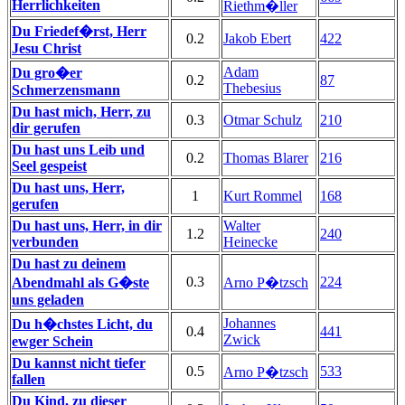
Herrlichkeiten
Riethm�ller
Du Friedef�rst, Herr
0.2
Jakob Ebert
422
Jesu Christ
Adam
Du gro�er
0.2
87
Thebesius
Schmerzensmann
Du hast mich, Herr, zu
0.3
Otmar Schulz
210
dir gerufen
Du hast uns Leib und
0.2
Thomas Blarer
216
Seel gespeist
Du hast uns, Herr,
1
Kurt Rommel
168
gerufen
Du hast uns, Herr, in dir
Walter
1.2
240
verbunden
Heinecke
Du hast zu deinem
0.3
224
Abendmahl als G�ste
Arno P�tzsch
uns geladen
Johannes
Du h�chstes Licht, du
0.4
441
Zwick
ewger Schein
Du kannst nicht tiefer
0.5
533
Arno P�tzsch
fallen
Du Kind, zu dieser