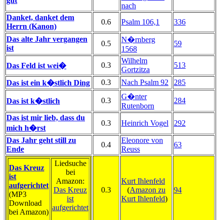
gut
nach
Danket, danket dem
0.6
Psalm 106,1
336
Herrn (Kanon)
Das alte Jahr vergangen
N�rnberg
0.5
59
ist
1568
Wilhelm
0.3
513
Das Feld ist wei�
Gortzitza
0.3
Nach Psalm 92
285
Das ist ein k�stlich Ding
G�nter
0.3
284
Das ist k�stlich
Rutenborn
Das ist mir lieb, dass du
0.3
Heinrich Vogel
292
mich h�rst
Das Jahr geht still zu
Eleonore von
0.4
63
Ende
Reuss
Liedsuche
Das Kreuz
bei
ist
Amazon:
Kurt Ihlenfeld
aufgerichtet
Das Kreuz
0.3
(
Amazon zu
94
(MP3
ist
Kurt Ihlenfeld
)
Download
aufgerichtet
bei Amazon)