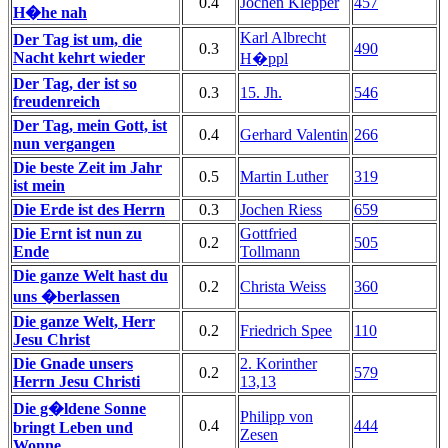
0.4
Jochen Klepper
457
H�he nah
Karl Albrecht
Der Tag ist um, die
0.3
490
Nacht kehrt wieder
H�ppl
Der Tag, der ist so
0.3
15. Jh.
546
freudenreich
Der Tag, mein Gott, ist
0.4
Gerhard Valentin
266
nun vergangen
Die beste Zeit im Jahr
0.5
Martin Luther
319
ist mein
Die Erde ist des Herrn
0.3
Jochen Riess
659
Die Ernt ist nun zu
Gottfried
0.2
505
Ende
Tollmann
Die ganze Welt hast du
0.2
Christa Weiss
360
uns �berlassen
Die ganze Welt, Herr
0.2
Friedrich Spee
110
Jesu Christ
Die Gnade unsers
2. Korinther
0.2
579
Herrn Jesu Christi
13,13
Die g�ldene Sonne
Philipp von
0.4
444
bringt Leben und
Zesen
Wonne