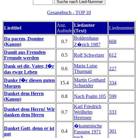
Gesangbuch - TOP 10
Anz.
Liedautor
Liedtitel
Liednummer
Aufrufe
(Text)
Boldernhaus
Da pacem, Domine
0.7
668
(Kanon)
Z�rich 1987
Damit aus Fremden
0.5
Rolf Schweizer
612
Freunde werden
Maria Luise
Dank sei dir, Vater, f�r
0.6
227
Thurmair
das ewge Leben
Martin Gotthard
Danke f�r diesen guten
15.4
334
Schneider
Morgen
Danket dem Herrn
0.8
Nach Psalm 105
599
(Kanon)
Karl Friedrich
Danket dem Herrn! Wir
0.7
Weilhelm
333
danken dem Herrn
Herrosee
�kumenische
Danket Gott, denn er ist
0.4
301
Fassung 1971
gut
nach