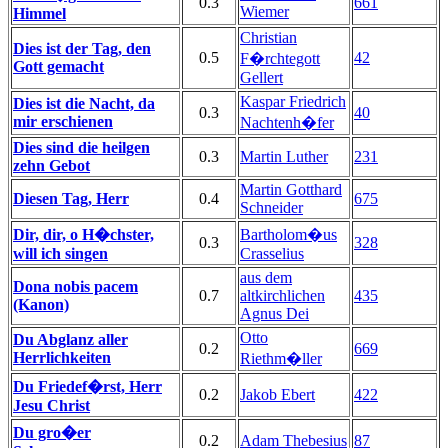
0.3
661
Wiemer
Himmel
Christian
Dies ist der Tag, den
0.5
42
F�rchtegott
Gott gemacht
Gellert
Kaspar Friedrich
Dies ist die Nacht, da
0.3
40
mir erschienen
Nachtenh�fer
Dies sind die heilgen
0.3
Martin Luther
231
zehn Gebot
Martin Gotthard
Diesen Tag, Herr
0.4
675
Schneider
Dir, dir, o H�chster,
Bartholom�us
0.3
328
will ich singen
Crasselius
aus dem
Dona nobis pacem
0.7
altkirchlichen
435
(Kanon)
Agnus Dei
Otto
Du Abglanz aller
0.2
669
Herrlichkeiten
Riethm�ller
Du Friedef�rst, Herr
0.2
Jakob Ebert
422
Jesu Christ
Du gro�er
0.2
Adam Thebesius
87