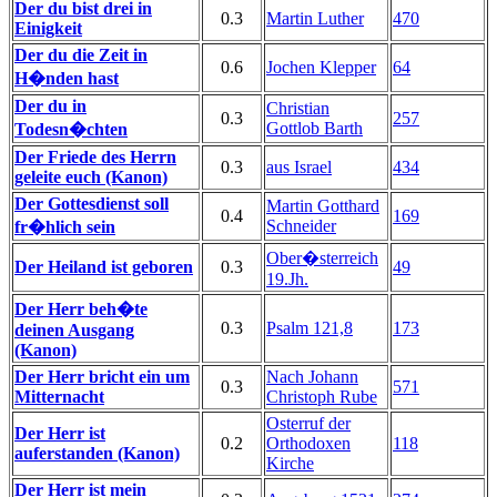
Der du bist drei in
0.3
Martin Luther
470
Einigkeit
Der du die Zeit in
0.6
Jochen Klepper
64
H�nden hast
Der du in
Christian
0.3
257
Gottlob Barth
Todesn�chten
Der Friede des Herrn
0.3
aus Israel
434
geleite euch (Kanon)
Der Gottesdienst soll
Martin Gotthard
0.4
169
Schneider
fr�hlich sein
Ober�sterreich
Der Heiland ist geboren
0.3
49
19.Jh.
Der Herr beh�te
0.3
Psalm 121,8
173
deinen Ausgang
(Kanon)
Der Herr bricht ein um
Nach Johann
0.3
571
Mitternacht
Christoph Rube
Osterruf der
Der Herr ist
0.2
Orthodoxen
118
auferstanden (Kanon)
Kirche
Der Herr ist mein