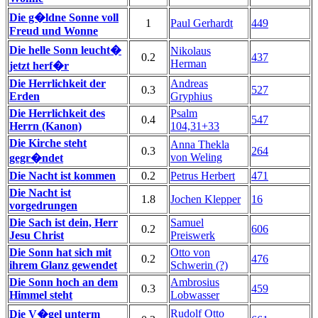
Die g�ldne Sonne voll
1
Paul Gerhardt
449
Freud und Wonne
Die helle Sonn leucht�
Nikolaus
0.2
437
Herman
jetzt herf�r
Die Herrlichkeit der
Andreas
0.3
527
Erden
Gryphius
Die Herrlichkeit des
Psalm
0.4
547
Herrn (Kanon)
104,31+33
Die Kirche steht
Anna Thekla
0.3
264
von Weling
gegr�ndet
Die Nacht ist kommen
0.2
Petrus Herbert
471
Die Nacht ist
1.8
Jochen Klepper
16
vorgedrungen
Die Sach ist dein, Herr
Samuel
0.2
606
Jesu Christ
Preiswerk
Die Sonn hat sich mit
Otto von
0.2
476
ihrem Glanz gewendet
Schwerin (?)
Die Sonn hoch an dem
Ambrosius
0.3
459
Himmel steht
Lobwasser
Rudolf Otto
Die V�gel unterm