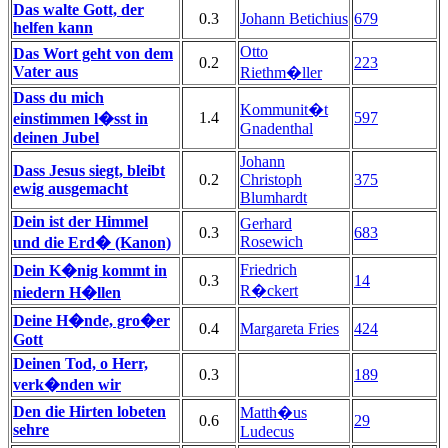
Das walte Gott, der
0.3
Johann Betichius
679
helfen kann
Otto
Das Wort geht von dem
0.2
223
Vater aus
Riethm�ller
Dass du mich
Kommunit�t
1.4
597
einstimmen l�sst in
Gnadenthal
deinen Jubel
Johann
Dass Jesus siegt, bleibt
0.2
Christoph
375
ewig ausgemacht
Blumhardt
Dein ist der Himmel
Gerhard
0.3
683
Rosewich
und die Erd� (Kanon)
Friedrich
Dein K�nig kommt in
0.3
14
R�ckert
niedern H�llen
Deine H�nde, gro�er
0.4
Margareta Fries
424
Gott
Deinen Tod, o Herr,
0.3
189
verk�nden wir
Den die Hirten lobeten
Matth�us
0.6
29
sehre
Ludecus