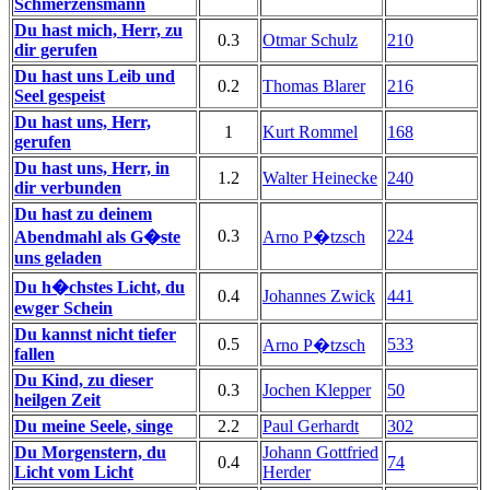
Schmerzensmann
Du hast mich, Herr, zu
0.3
Otmar Schulz
210
dir gerufen
Du hast uns Leib und
0.2
Thomas Blarer
216
Seel gespeist
Du hast uns, Herr,
1
Kurt Rommel
168
gerufen
Du hast uns, Herr, in
1.2
Walter Heinecke
240
dir verbunden
Du hast zu deinem
0.3
224
Abendmahl als G�ste
Arno P�tzsch
uns geladen
Du h�chstes Licht, du
0.4
Johannes Zwick
441
ewger Schein
Du kannst nicht tiefer
0.5
533
Arno P�tzsch
fallen
Du Kind, zu dieser
0.3
Jochen Klepper
50
heilgen Zeit
Du meine Seele, singe
2.2
Paul Gerhardt
302
Du Morgenstern, du
Johann Gottfried
0.4
74
Licht vom Licht
Herder