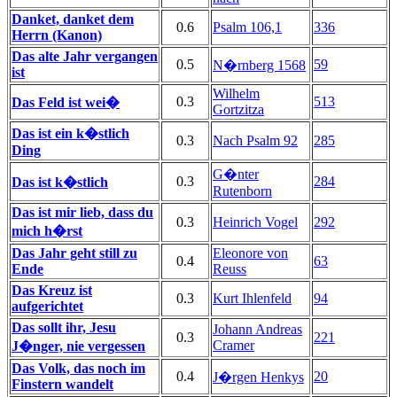
Danket, danket dem
0.6
Psalm 106,1
336
Herrn (Kanon)
Das alte Jahr vergangen
0.5
59
N�rnberg 1568
ist
Wilhelm
0.3
513
Das Feld ist wei�
Gortzitza
Das ist ein k�stlich
0.3
Nach Psalm 92
285
Ding
G�nter
0.3
284
Das ist k�stlich
Rutenborn
Das ist mir lieb, dass du
0.3
Heinrich Vogel
292
mich h�rst
Das Jahr geht still zu
Eleonore von
0.4
63
Ende
Reuss
Das Kreuz ist
0.3
Kurt Ihlenfeld
94
aufgerichtet
Das sollt ihr, Jesu
Johann Andreas
0.3
221
Cramer
J�nger, nie vergessen
Das Volk, das noch im
0.4
20
J�rgen Henkys
Finstern wandelt