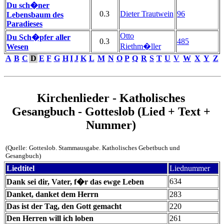
Du sch�ner
0.3
Dieter Trautwein
96
Lebensbaum des
Paradieses
Otto
Du Sch�pfer aller
0.3
485
Riethm�ller
Wesen
A
B
C
D
E
F
G
H
I
J
K
L
M
N
O
P
Q
R
S
T
U
V
W
X
Y
Z
Kirchenlieder - Katholisches
Gesangbuch - Gotteslob (Lied + Text +
Nummer)
(Quelle: Gotteslob. Stammausgabe. Katholisches Gebetbuch und
Gesangbuch)
Liedtitel
Liednummer
634
Dank sei dir, Vater, f�r das ewge Leben
Danket, danket dem Herrn
283
Das ist der Tag, den Gott gemacht
220
Den Herren will ich loben
261