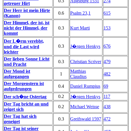
0.3
Augsburg 1531
274
getreuer Hirt
Der Herr ist mein Hirte
0.6
Psalm 23,1
615
(Kanon)
Der Himmel, der ist, ist
nicht der Himmel, der
0.3
Kurt Marti
153
kommt
Der L�rm verebbt,
0.3
676
J�rgen Henkys
und die Last wird
leichter
Der lieben Sonne Licht
0.3
Christian Scriver
479
und Pracht
Der Mond ist
Matthias
1
482
aufgegangen
Claudius
Der Morgenstern ist
0.4
Daniel Rumpius
69
aufgedrungen
0.2
117
Der sch�ne Ostertag
J�rgen Henkys
Der Tag bricht an und
0.2
Michael Weisse
438
zeiget sich
Der Tag hat sich
0.3
Greifswald 1597
472
geneiget
Der Tag ist seiner