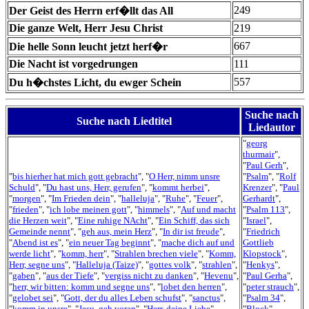
249
Der Geist des Herrn erf�llt das All
Die ganze Welt, Herr Jesu Christ
219
667
Die helle Sonn leucht jetzt herf�r
Die Nacht ist vorgedrungen
111
557
Du h�chstes Licht, du ewger Schein
Suche nach
Suche nach Liedtitel
Liedautor
"
georg
thurmair
",
"
Paul Gerh
",
"
bis hierher hat mich gott gebracht
", "
O Herr, nimm unsre
"
Psalm
", "
Rolf
Schuld
", "
Du hast uns, Herr, gerufen
", "
kommt herbei
",
Krenzer
", "
Paul
"
morgen
", "
Im Frieden dein
", "
halleluja
", "
Ruhe
", "
Feuer
",
Gerhardt
",
"
frieden
", "
ich lobe meinen gott
", "
himmels
", "
Auf und macht
"
Psalm 113
",
die Herzen weit
", "
Eine ruhige NAcht
", "
Ein Schiff, das sich
"
Israel
",
Gemeinde nennt
", "
geh aus, mein Herz
", "
In dir ist freude
",
"
Friedrich
"
Abend ist es
", "
ein neuer Tag beginnt
", "
mache dich auf und
Gottlieb
werde licht
", "
komm, herr
", "
Strahlen brechen viele
", "
Komm,
Klopstock
",
Herr, segne uns
", "
Halleluja (Taize)
", "
gottes volk
", "
strahlen
",
"
Henkys
",
"
gaben
", "
aus der Tiefe
", "
vergiss nicht zu danken
", "
Hevenu
",
"
Paul Gerha
",
"
herr, wir bitten: komm und segne uns
", "
lobet den herren
",
"
peter strauch
",
"
gelobet sei
", "
Gott, der du alles Leben schufst
", "
sanctus
",
"
Psalm 34
",
"
komm in unsre
", "
Jesu, geh voran
", "
Herr, deine Liebe
",
"
Block
",